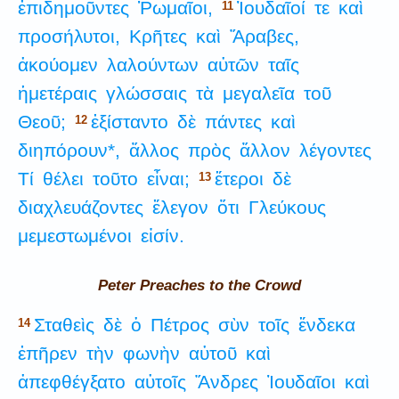
ἐπιδημοῦντες
Ῥωμαῖοι,
Ἰουδαῖοί
τε
καὶ
11
προσήλυτοι,
Κρῆτες
καὶ
Ἄραβες,
ἀκούομεν
λαλούντων
αὐτῶν
ταῖς
ἡμετέραις
γλώσσαις
τὰ
μεγαλεῖα
τοῦ
Θεοῦ;
ἐξίσταντο
δὲ
πάντες
καὶ
12
διηπόρουν*,
ἄλλος
πρὸς
ἄλλον
λέγοντες
Τί
θέλει
τοῦτο
εἶναι;
ἕτεροι
δὲ
13
διαχλευάζοντες
ἔλεγον
ὅτι
Γλεύκους
μεμεστωμένοι
εἰσίν.
Peter Preaches to the Crowd
Σταθεὶς
δὲ
ὁ
Πέτρος
σὺν
τοῖς
ἕνδεκα
14
ἐπῆρεν
τὴν
φωνὴν
αὐτοῦ
καὶ
ἀπεφθέγξατο
αὐτοῖς
Ἄνδρες
Ἰουδαῖοι
καὶ