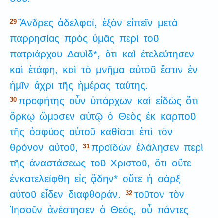
Ἄνδρες
ἀδελφοί,
ἐξὸν
εἰπεῖν
μετὰ
29
παρρησίας
πρὸς
ὑμᾶς
περὶ
τοῦ
πατριάρχου
Δαυὶδ*,
ὅτι
καὶ
ἐτελεύτησεν
καὶ
ἐτάφη,
καὶ
τὸ
μνῆμα
αὐτοῦ
ἔστιν
ἐν
ἡμῖν
ἄχρι
τῆς
ἡμέρας
ταύτης.
προφήτης
οὖν
ὑπάρχων
καὶ
εἰδὼς
ὅτι
30
ὅρκῳ
ὤμοσεν
αὐτῷ
ὁ
Θεὸς
ἐκ
καρποῦ
τῆς
ὀσφύος
αὐτοῦ
καθίσαι
ἐπὶ
τὸν
θρόνον
αὐτοῦ,
προϊδὼν
ἐλάλησεν
περὶ
31
τῆς
ἀναστάσεως
τοῦ
Χριστοῦ,
ὅτι
οὔτε
ἐνκατελείφθη
εἰς
ᾅδην*
οὔτε
ἡ
σὰρξ
αὐτοῦ
εἶδεν
διαφθοράν.
τοῦτον
τὸν
32
Ἰησοῦν
ἀνέστησεν
ὁ
Θεός,
οὗ
πάντες