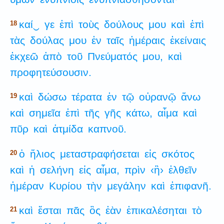
καί‿
γε
ἐπὶ
τοὺς
δούλους
μου
καὶ
ἐπὶ
18
τὰς
δούλας
μου
ἐν
ταῖς
ἡμέραις
ἐκείναις
ἐκχεῶ
ἀπὸ
τοῦ
Πνεύματός
μου,
καὶ
προφητεύσουσιν.
καὶ
δώσω
τέρατα
ἐν
τῷ
οὐρανῷ
ἄνω
19
καὶ
σημεῖα
ἐπὶ
τῆς
γῆς
κάτω,
αἷμα
καὶ
πῦρ
καὶ
ἀτμίδα
καπνοῦ.
ὁ
ἥλιος
μεταστραφήσεται
εἰς
σκότος
20
καὶ
ἡ
σελήνη
εἰς
αἷμα,
πρὶν
‹ἢ›
ἐλθεῖν
ἡμέραν
Κυρίου
τὴν
μεγάλην
καὶ
ἐπιφανῆ.
καὶ
ἔσται
πᾶς
ὃς
ἐὰν
ἐπικαλέσηται
τὸ
21