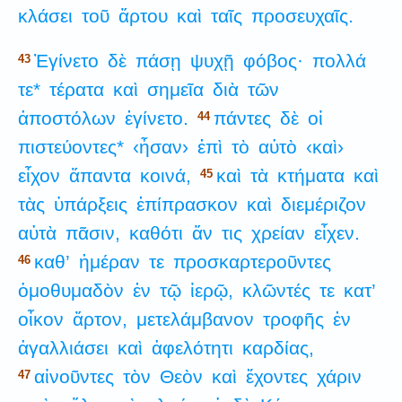
κλάσει
τοῦ
ἄρτου
καὶ
ταῖς
προσευχαῖς.
Ἐγίνετο
δὲ
πάσῃ
ψυχῇ
φόβος·
πολλά
43
τε*
τέρατα
καὶ
σημεῖα
διὰ
τῶν
ἀποστόλων
ἐγίνετο.
πάντες
δὲ
οἱ
44
πιστεύοντες*
‹ἦσαν›
ἐπὶ
τὸ
αὐτὸ
‹καὶ›
εἶχον
ἅπαντα
κοινά,
καὶ
τὰ
κτήματα
καὶ
45
τὰς
ὑπάρξεις
ἐπίπρασκον
καὶ
διεμέριζον
αὐτὰ
πᾶσιν,
καθότι
ἄν
τις
χρείαν
εἶχεν.
καθ’
ἡμέραν
τε
προσκαρτεροῦντες
46
ὁμοθυμαδὸν
ἐν
τῷ
ἱερῷ,
κλῶντές
τε
κατ’
οἶκον
ἄρτον,
μετελάμβανον
τροφῆς
ἐν
ἀγαλλιάσει
καὶ
ἀφελότητι
καρδίας,
αἰνοῦντες
τὸν
Θεὸν
καὶ
ἔχοντες
χάριν
47