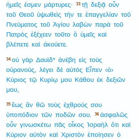
ἡμεῖς
ἐσμεν
μάρτυρες·
τῇ
δεξιᾷ
οὖν
33
τοῦ
Θεοῦ
ὑψωθεὶς
τήν
τε
ἐπαγγελίαν
τοῦ
Πνεύματος
τοῦ
Ἁγίου
λαβὼν
παρὰ
τοῦ
Πατρὸς
ἐξέχεεν
τοῦτο
ὃ
ὑμεῖς
καὶ
βλέπετε
καὶ
ἀκούετε.
οὐ
γὰρ
Δαυὶδ*
ἀνέβη
εἰς
τοὺς
34
οὐρανούς,
λέγει
δὲ
αὐτός
Εἶπεν
‹ὁ›
Κύριος
τῷ
Κυρίῳ
μου
Κάθου
ἐκ
δεξιῶν
μου,
ἕως
ἂν
θῶ
τοὺς
ἐχθρούς
σου
35
ὑποπόδιον
τῶν
ποδῶν
σου.
ἀσφαλῶς
36
οὖν
γινωσκέτω
πᾶς
οἶκος
Ἰσραὴλ
ὅτι
καὶ
Κύριον
αὐτὸν
καὶ
Χριστὸν
ἐποίησεν
ὁ