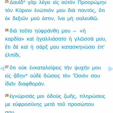
Δαυὶδ*
γὰρ
λέγει
εἰς
αὐτόν
Προορώμην
25
τὸν
Κύριον
ἐνώπιόν
μου
διὰ
παντός,
ὅτι
ἐκ
δεξιῶν
μού
ἐστιν,
ἵνα
μὴ
σαλευθῶ.
διὰ
τοῦτο
ηὐφράνθη
μου ⇔
«ἡ
26
καρδία»
καὶ
ἠγαλλιάσατο
ἡ
γλῶσσά
μου,
ἔτι
δὲ
καὶ
ἡ
σάρξ
μου
κατασκηνώσει
ἐπ’
ἐλπίδι,
ὅτι
οὐκ
ἐνκαταλείψεις
τὴν
ψυχήν
μου
27
εἰς
ᾅδην*
οὐδὲ
δώσεις
τὸν
Ὅσιόν
σου
ἰδεῖν
διαφθοράν.
ἐγνώρισάς
μοι
ὁδοὺς
ζωῆς,
πληρώσεις
28
με
εὐφροσύνης
μετὰ
τοῦ
προσώπου
σου.