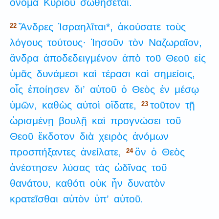
ὄνομα
Κυρίου
σωθήσεται.
Ἄνδρες
Ἰσραηλῖται*,
ἀκούσατε
τοὺς
22
λόγους
τούτους·
Ἰησοῦν
τὸν
Ναζωραῖον,
ἄνδρα
ἀποδεδειγμένον
ἀπὸ
τοῦ
Θεοῦ
εἰς
ὑμᾶς
δυνάμεσι
καὶ
τέρασι
καὶ
σημείοις,
οἷς
ἐποίησεν
δι’
αὐτοῦ
ὁ
Θεὸς
ἐν
μέσῳ
ὑμῶν,
καθὼς
αὐτοὶ
οἴδατε,
τοῦτον
τῇ
23
ὡρισμένῃ
βουλῇ
καὶ
προγνώσει
τοῦ
Θεοῦ
ἔκδοτον
διὰ
χειρὸς
ἀνόμων
προσπήξαντες
ἀνείλατε,
ὃν
ὁ
Θεὸς
24
ἀνέστησεν
λύσας
τὰς
ὠδῖνας
τοῦ
θανάτου,
καθότι
οὐκ
ἦν
δυνατὸν
κρατεῖσθαι
αὐτὸν
ὑπ’
αὐτοῦ.