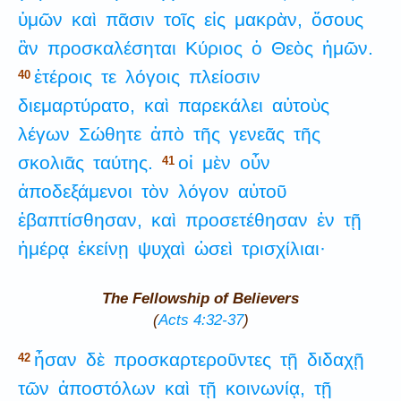
ὑμῶν
καὶ
πᾶσιν
τοῖς
εἰς
μακρὰν,
ὅσους
ἂν
προσκαλέσηται
Κύριος
ὁ
Θεὸς
ἡμῶν.
ἑτέροις
τε
λόγοις
πλείοσιν
40
διεμαρτύρατο,
καὶ
παρεκάλει
αὐτοὺς
λέγων
Σώθητε
ἀπὸ
τῆς
γενεᾶς
τῆς
σκολιᾶς
ταύτης.
οἱ
μὲν
οὖν
41
ἀποδεξάμενοι
τὸν
λόγον
αὐτοῦ
ἐβαπτίσθησαν,
καὶ
προσετέθησαν
ἐν
τῇ
ἡμέρᾳ
ἐκείνῃ
ψυχαὶ
ὡσεὶ
τρισχίλιαι·
The Fellowship of Believers
(
Acts 4:32-37
)
ἦσαν
δὲ
προσκαρτεροῦντες
τῇ
διδαχῇ
42
τῶν
ἀποστόλων
καὶ
τῇ
κοινωνίᾳ,
τῇ