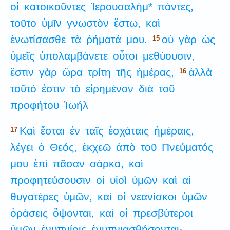
οἱ
κατοικοῦντες
Ἰερουσαλὴμ*
πάντες,
τοῦτο
ὑμῖν
γνωστὸν
ἔστω,
καὶ
ἐνωτίσασθε
τὰ
ῥήματά
μου.
οὐ
γὰρ
ὡς
15
ὑμεῖς
ὑπολαμβάνετε
οὗτοι
μεθύουσιν,
ἔστιν
γὰρ
ὥρα
τρίτη
τῆς
ἡμέρας,
ἀλλὰ
16
τοῦτό
ἐστιν
τὸ
εἰρημένον
διὰ
τοῦ
προφήτου
Ἰωήλ
Καὶ
ἔσται
ἐν
ταῖς
ἐσχάταις
ἡμέραις,
17
λέγει
ὁ
Θεός,
ἐκχεῶ
ἀπὸ
τοῦ
Πνεύματός
μου
ἐπὶ
πᾶσαν
σάρκα,
καὶ
προφητεύσουσιν
οἱ
υἱοὶ
ὑμῶν
καὶ
αἱ
θυγατέρες
ὑμῶν,
καὶ
οἱ
νεανίσκοι
ὑμῶν
ὁράσεις
ὄψονται,
καὶ
οἱ
πρεσβύτεροι
ὑμῶν
ἐνυπνίοις
ἐνυπνιασθήσονται·