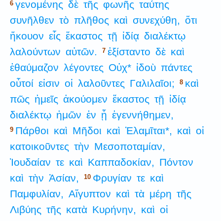
γενομένης
δὲ
τῆς
φωνῆς
ταύτης
6
συνῆλθεν
τὸ
πλῆθος
καὶ
συνεχύθη,
ὅτι
ἤκουον
εἷς
ἕκαστος
τῇ
ἰδίᾳ
διαλέκτῳ
λαλούντων
αὐτῶν.
ἐξίσταντο
δὲ
καὶ
7
ἐθαύμαζον
λέγοντες
Οὐχ*
ἰδοὺ
πάντες
οὗτοί
εἰσιν
οἱ
λαλοῦντες
Γαλιλαῖοι;
καὶ
8
πῶς
ἡμεῖς
ἀκούομεν
ἕκαστος
τῇ
ἰδίᾳ
διαλέκτῳ
ἡμῶν
ἐν
ᾗ
ἐγεννήθημεν,
Πάρθοι
καὶ
Μῆδοι
καὶ
Ἐλαμῖται*,
καὶ
οἱ
9
κατοικοῦντες
τὴν
Μεσοποταμίαν,
Ἰουδαίαν
τε
καὶ
Καππαδοκίαν,
Πόντον
καὶ
τὴν
Ἀσίαν,
Φρυγίαν
τε
καὶ
10
Παμφυλίαν,
Αἴγυπτον
καὶ
τὰ
μέρη
τῆς
Λιβύης
τῆς
κατὰ
Κυρήνην,
καὶ
οἱ