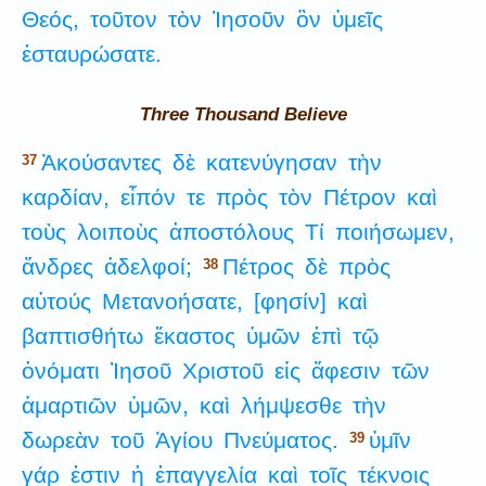
Θεός,
τοῦτον
τὸν
Ἰησοῦν
ὃν
ὑμεῖς
ἐσταυρώσατε.
Three Thousand Believe
Ἀκούσαντες
δὲ
κατενύγησαν
τὴν
37
καρδίαν,
εἶπόν
τε
πρὸς
τὸν
Πέτρον
καὶ
τοὺς
λοιποὺς
ἀποστόλους
Τί
ποιήσωμεν,
ἄνδρες
ἀδελφοί;
Πέτρος
δὲ
πρὸς
38
αὐτούς
Μετανοήσατε,
[φησίν]
καὶ
βαπτισθήτω
ἕκαστος
ὑμῶν
ἐπὶ
τῷ
ὀνόματι
Ἰησοῦ
Χριστοῦ
εἰς
ἄφεσιν
τῶν
ἁμαρτιῶν
ὑμῶν,
καὶ
λήμψεσθε
τὴν
δωρεὰν
τοῦ
Ἁγίου
Πνεύματος.
ὑμῖν
39
γάρ
ἐστιν
ἡ
ἐπαγγελία
καὶ
τοῖς
τέκνοις