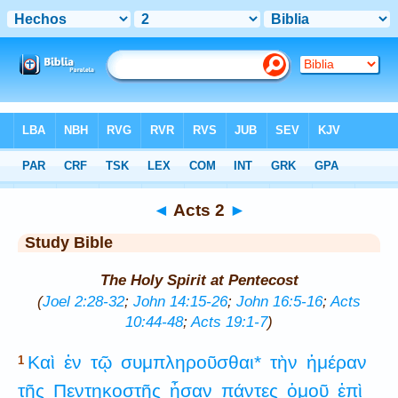
Bible
>
Study Bible
> Acts 2
◄
Acts 2
►
Study Bible
The Holy Spirit at Pentecost
(
Joel 2:28-32
;
John 14:15-26
;
John 16:5-16
;
Acts
10:44-48
;
Acts 19:1-7
)
Καὶ
ἐν
τῷ
συμπληροῦσθαι*
τὴν
ἡμέραν
1
τῆς
Πεντηκοστῆς
ἦσαν
πάντες
ὁμοῦ
ἐπὶ