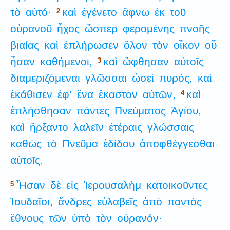
τὸ
αὐτό·
καὶ
ἐγένετο
ἄφνω
ἐκ
τοῦ
2
οὐρανοῦ
ἦχος
ὥσπερ
φερομένης
πνοῆς
βιαίας
καὶ
ἐπλήρωσεν
ὅλον
τὸν
οἶκον
οὗ
ἦσαν
καθήμενοι,
καὶ
ὤφθησαν
αὐτοῖς
3
διαμεριζόμεναι
γλῶσσαι
ὡσεὶ
πυρός,
καὶ
ἐκάθισεν
ἐφ’
ἕνα
ἕκαστον
αὐτῶν,
καὶ
4
ἐπλήσθησαν
πάντες
Πνεύματος
Ἁγίου,
καὶ
ἤρξαντο
λαλεῖν
ἑτέραις
γλώσσαις
καθὼς
τὸ
Πνεῦμα
ἐδίδου
ἀποφθέγγεσθαι
αὐτοῖς.
Ἦσαν
δὲ
εἰς
Ἰερουσαλὴμ
κατοικοῦντες
5
Ἰουδαῖοι,
ἄνδρες
εὐλαβεῖς
ἀπὸ
παντὸς
ἔθνους
τῶν
ὑπὸ
τὸν
οὐρανόν·