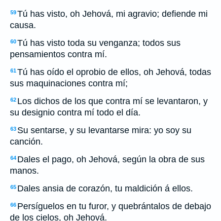
Tú has visto, oh Jehová, mi agravio; defiende mi
59
causa.
Tú has visto toda su venganza; todos sus
60
pensamientos contra mí.
Tú has oído el oprobio de ellos, oh Jehová, todas
61
sus maquinaciones contra mí;
Los dichos de los que contra mí se levantaron, y
62
su designio contra mí todo el día.
Su sentarse, y su levantarse mira: yo soy su
63
canción.
Dales el pago, oh Jehová, según la obra de sus
64
manos.
Dales ansia de corazón, tu maldición á ellos.
65
Persíguelos en tu furor, y quebrántalos de debajo
66
de los cielos, oh Jehová.