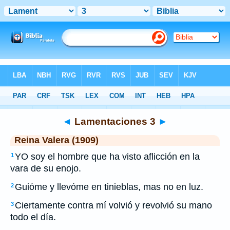
Biblia
>
RVR 1909
> Lamentaciones 3
◄
Lamentaciones 3
►
Reina Valera (1909)
YO soy el hombre que ha visto aflicción en la
1
vara de su enojo.
Guióme y llevóme en tinieblas, mas no en luz.
2
Ciertamente contra mí volvió y revolvió su mano
3
todo el día.