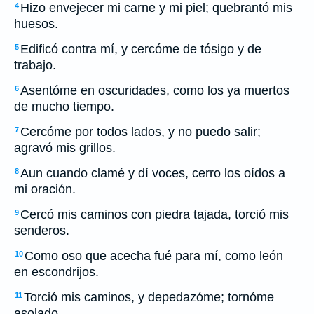
Hizo envejecer mi carne y mi piel; quebrantó mis
4
huesos.
Edificó contra mí, y cercóme de tósigo y de
5
trabajo.
Asentóme en oscuridades, como los ya muertos
6
de mucho tiempo.
Cercóme por todos lados, y no puedo salir;
7
agravó mis grillos.
Aun cuando clamé y dí voces, cerro los oídos a
8
mi oración.
Cercó mis caminos con piedra tajada, torció mis
9
senderos.
Como oso que acecha fué para mí, como león
10
en escondrijos.
Torció mis caminos, y depedazóme; tornóme
11
asolado.