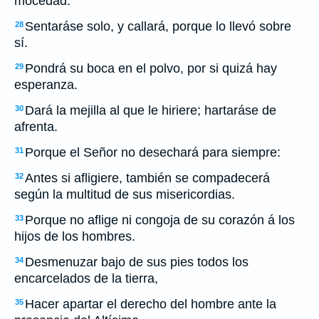
mocedad.
Sentaráse solo, y callará, porque lo llevó sobre
28
sí.
Pondrá su boca en el polvo, por si quizá hay
29
esperanza.
Dará la mejilla al que le hiriere; hartaráse de
30
afrenta.
Porque el Señor no desechará para siempre:
31
Antes si afligiere, también se compadecerá
32
según la multitud de sus misericordias.
Porque no aflige ni congoja de su corazón á los
33
hijos de los hombres.
Desmenuzar bajo de sus pies todos los
34
encarcelados de la tierra,
Hacer apartar el derecho del hombre ante la
35