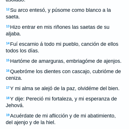
Su arco entesó, y púsome como blanco a la
12
saeta.
Hizo entrar en mis riñones las saetas de su
13
aljaba.
Fuí escarnio á todo mi pueblo, canción de ellos
14
todos los días.
Hartóme de amarguras, embriagóme de ajenjos.
15
Quebróme los dientes con cascajo, cubrióme de
16
ceniza.
Y mi alma se alejó de la paz, olvidéme del bien.
17
Y dije: Pereció mi fortaleza, y mi esperanza de
18
Jehová.
Acuérdate de mi aflicción y de mi abatimiento,
19
del ajenjo y de la hiel.