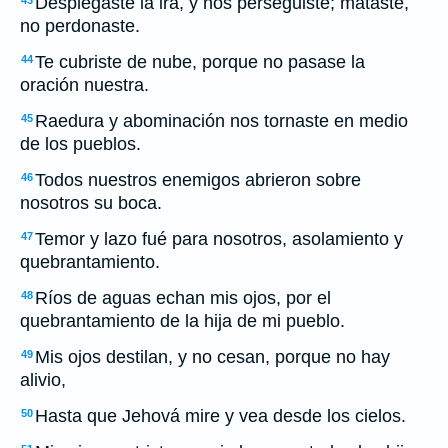
Desplegaste la ira, y nos perseguiste; mataste,
43
no perdonaste.
Te cubriste de nube, porque no pasase la
44
oración nuestra.
Raedura y abominación nos tornaste en medio
45
de los pueblos.
Todos nuestros enemigos abrieron sobre
46
nosotros su boca.
Temor y lazo fué para nosotros, asolamiento y
47
quebrantamiento.
Ríos de aguas echan mis ojos, por el
48
quebrantamiento de la hija de mi pueblo.
Mis ojos destilan, y no cesan, porque no hay
49
alivio,
Hasta que Jehová mire y vea desde los cielos.
50