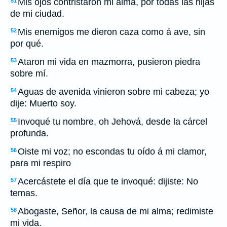
Mis ojos contristaron mi alma, por todas las hijas
51
de mi ciudad.
Mis enemigos me dieron caza como á ave, sin
52
por qué.
Ataron mi vida en mazmorra, pusieron piedra
53
sobre mí.
Aguas de avenida vinieron sobre mi cabeza; yo
54
dije: Muerto soy.
Invoqué tu nombre, oh Jehová, desde la cárcel
55
profunda.
Oiste mi voz; no escondas tu oído á mi clamor,
56
para mi respiro
Acercástete el día que te invoqué: dijiste: No
57
temas.
Abogaste, Señor, la causa de mi alma; redimiste
58
mi vida.