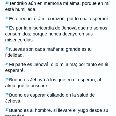
Tendrálo aún en memoria mi alma, porque en mí
20
está humillada.
Esto reduciré á mi corazón, por lo cual esperaré.
21
Es por la misericordia de Jehová que no somos
22
consumidos, porque nunca decayeron sus
misericordias.
Nuevas son cada mañana; grande es tu
23
fidelidad.
Mi parte es Jehová, dijo mi alma; por tanto en él
24
esperaré.
Bueno es Jehová á los que en él esperan, al
25
alma que le buscare.
Bueno es esperar callando en la salud de
26
Jehová.
Bueno es al hombre, si llevare el yugo desde su
27