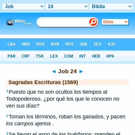
Biblia
>
SEV
> Job 24
◄
Job 24
►
Sagradas Escrituras (1569)
Puesto que no son ocultos los tiempos al
1
Todopoderoso, ¿por qué los que le conocen no
ven sus días?
Toman los términos, roban los ganados, y pacen
2
los campos ajenos
.
Se llevan el asno de los huérfanos; prenden el
3