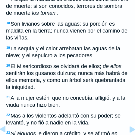
de muerte; si son conocidos, terrores de sombra
de muerte
los toman
.
Son livianos sobre las aguas; su porción es
18
maldita en la tierra; nunca vienen por el camino de
las viñas.
La sequía y el calor arrebatan las aguas de la
19
nieve; y el sepulcro a los pecadores.
El Misericordioso se olvidará de ellos;
de ellos
20
sentirán los gusanos dulzura; nunca más habrá de
ellos memoria, y como un árbol será quebrantada
la iniquidad.
A la mujer estéril que no concebía, afligió; y a la
21
viuda nunca hizo bien.
Mas a los violentos adelantó con su poder; se
22
levantó, y no fió a nadie en la vida.
Si algunos
le dieron a crédito, y se afirmó
en
23