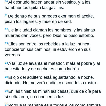
Al desnudo hacen andar sin vestido, y a los
10
hambrientos quitan las gavillas.
De dentro de sus paredes exprimen el aceite,
11
pisan los lagares, y mueren de sed.
De la ciudad claman los hombres, y las almas
12
muertas dan voces, pero Dios no puso estorbo.
Ellos son entre los rebeldes a la luz, nunca
13
conocieron sus caminos, ni estuvieron en sus
veredas.
A la luz se levanta el matador, mata al pobre y al
14
necesitado, y de noche es como ladrón.
El ojo del adúltero está aguardando la noche,
15
diciendo: No me verá nadie; y esconde su rostro.
En las tinieblas minan las casas, que de día para
16
sí señalaron; no conocen la luz.
Porque la mañana es a todos ellos como sombra
17