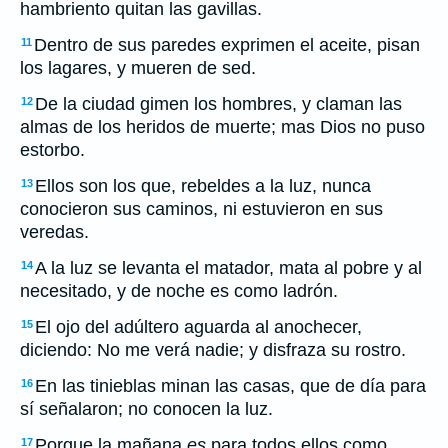
hambriento quitan las gavillas.
Dentro de sus paredes exprimen el aceite, pisan
11
los lagares, y mueren de sed.
De la ciudad gimen los hombres, y claman las
12
almas de los heridos de muerte; mas Dios no puso
estorbo.
Ellos son los que, rebeldes a la luz, nunca
13
conocieron sus caminos, ni estuvieron en sus
veredas.
A la luz se levanta el matador, mata al pobre y al
14
necesitado, y de noche es como ladrón.
El ojo del adúltero aguarda al anochecer,
15
diciendo: No me verá nadie; y disfraza su rostro.
En las tinieblas minan las casas, que de día para
16
sí señalaron; no conocen la luz.
Porque la mañana
es
para todos ellos como
17