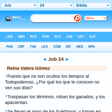
Biblia
>
RVG
> Job 24
◄
Job 24
►
Reina Valera Gómez
Puesto que no son ocultos los tiempos al
1
Todopoderoso, ¿Por qué los que le conocen no
ven sus días?
Traspasan los términos, roban los ganados, y los
2
apacientan.
Se llevan el asno de los huérfanos; y toman en
3