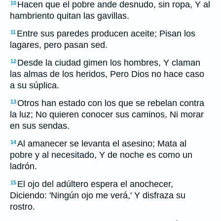
Hacen que el pobre ande desnudo, sin ropa, Y al
10
hambriento quitan las gavillas.
Entre sus paredes producen aceite; Pisan los
11
lagares, pero pasan sed.
Desde la ciudad gimen los hombres, Y claman
12
las almas de los heridos, Pero Dios no hace caso
a su súplica.
Otros han estado con los que se rebelan contra
13
la luz; No quieren conocer sus caminos, Ni morar
en sus sendas.
Al amanecer se levanta el asesino; Mata al
14
pobre y al necesitado, Y de noche es como un
ladrón.
El ojo del adúltero espera el anochecer,
15
Diciendo: 'Ningún ojo me verá,' Y disfraza su
rostro.