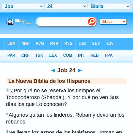
Biblia
>
NBLH
> Job 24
◄
Job 24
►
La Nueva Biblia de los Hispanos
"¿Por qué no se reserva los tiempos el
1
Todopoderoso (Shaddai), Y por qué no ven Sus
días los que Lo conocen?
Algunos quitan los linderos, Roban y devoran los
2
rebaños.
Se llevan los asnos de los huérfanos, Toman en
3