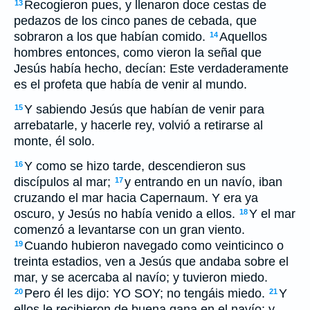
Recogieron pues, y llenaron doce cestas de
13
pedazos de los cinco panes de cebada, que
sobraron a los que habían comido.
Aquellos
14
hombres entonces, como vieron la señal que
Jesús había hecho, decían: Este verdaderamente
es el profeta que había de venir al mundo.
Y sabiendo Jesús que habían de venir para
15
arrebatarle, y hacerle rey, volvió a retirarse al
monte, él solo.
Y como se hizo tarde, descendieron sus
16
discípulos al mar;
y entrando en un navío, iban
17
cruzando el mar hacia Capernaum. Y era ya
oscuro, y Jesús no había venido a ellos.
Y el mar
18
comenzó a levantarse con un gran viento.
Cuando hubieron navegado como veinticinco o
19
treinta estadios, ven a Jesús que andaba sobre el
mar, y se acercaba al navío; y tuvieron miedo.
Pero él les dijo: YO SOY; no tengáis miedo.
Y
20
21
ellos le recibieron de buena gana en el navío; y