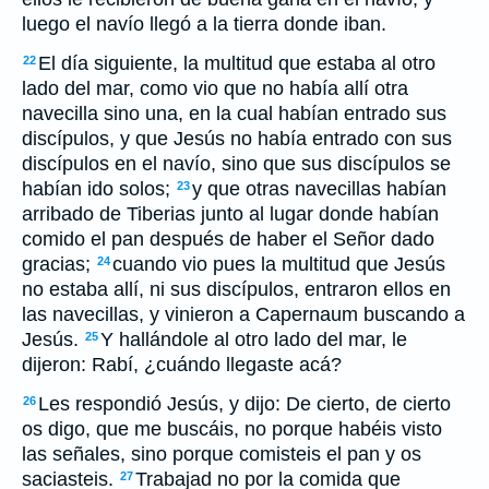
luego el navío llegó a la tierra donde iban.
El día siguiente, la multitud que estaba al otro
22
lado del mar, como vio que no había allí otra
navecilla sino una, en la cual habían entrado sus
discípulos, y que Jesús no había entrado con sus
discípulos en el navío, sino que sus discípulos se
habían ido solos;
y que otras navecillas habían
23
arribado de Tiberias junto al lugar donde habían
comido el pan después de haber el Señor dado
gracias;
cuando vio pues la multitud que Jesús
24
no estaba allí, ni sus discípulos, entraron ellos en
las navecillas, y vinieron a Capernaum buscando a
Jesús.
Y hallándole al otro lado del mar, le
25
dijeron: Rabí, ¿cuándo llegaste acá?
Les respondió Jesús, y dijo: De cierto, de cierto
26
os digo, que me buscáis, no porque habéis visto
las señales, sino porque comisteis el pan y os
saciasteis.
Trabajad no por la comida que
27