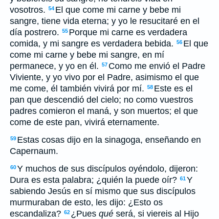
vosotros.
El que come mi carne y bebe mi
54
sangre, tiene vida eterna; y yo le resucitaré en el
día postrero.
Porque mi carne es verdadera
55
comida, y mi sangre es verdadera bebida.
El que
56
come mi carne y bebe mi sangre, en mí
permanece, y yo en él.
Como me envió el Padre
57
Viviente, y yo vivo por el Padre, asimismo el que
me come, él también vivirá por mí.
Este es el
58
pan que descendió del cielo; no como vuestros
padres comieron el maná, y son muertos; el que
come de este pan, vivirá eternamente.
Estas cosas dijo en la sinagoga, enseñando en
59
Capernaum.
Y muchos de sus discípulos oyéndolo, dijeron:
60
Dura es esta palabra; ¿quién la puede oír?
Y
61
sabiendo Jesús en sí mismo que sus discípulos
murmuraban de esto, les dijo: ¿Esto os
escandaliza?
¿Pues
qué
será, si viereis al Hijo
62