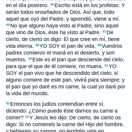
en el día postrero.
Escrito está en los profetas: Y
45
serán todos enseñados de Dios. Así que, todo
aquel que oyó del Padre, y aprendió, viene a mí.
No que alguno haya visto al Padre, sino aquel
46
que vino de Dios, éste ha visto al Padre.
De
47
cierto, de cierto os digo: El que cree en mí, tiene
vida eterna.
YO SOY el pan de vida.
Vuestros
48
49
padres comieron el maná en el desierto, y son
muertos.
Este es el pan que desciende del cielo,
50
para que el que de él comiere, no muera.
YO
51
SOY el pan vivo que he descendido del cielo; si
alguno comiere de este pan, vivirá para siempre; y
el pan que yo daré es mi carne, la cual yo daré por
la vida del mundo.
Entonces los judíos contendían entre sí,
52
diciendo: ¿Cómo puede éste darnos su carne a
comer?
Y Jesús les dijo: De cierto, de cierto os
53
digo: Si no comiereis la carne del Hijo del hombre,
y bebiereis su sangre, no tendréis vida en