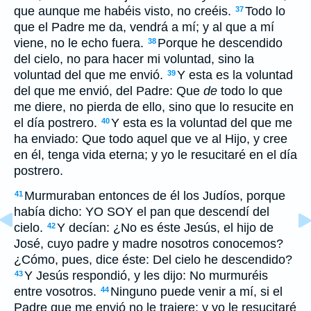
que aunque me habéis visto, no creéis.
Todo lo
37
que el Padre me da, vendrá a mí; y al que a mí
viene, no le echo fuera.
Porque he descendido
38
del cielo, no para hacer mi voluntad, sino la
voluntad del que me envió.
Y esta es la voluntad
39
del que me envió, del Padre: Que
de
todo lo que
me diere, no pierda de ello, sino que lo resucite en
el día postrero.
Y esta es la voluntad del que me
40
ha enviado: Que todo aquel que ve al Hijo, y cree
en él, tenga vida eterna; y yo le resucitaré en el día
postrero.
Murmuraban entonces de él los Judíos, porque
41
había dicho: YO SOY el pan que descendí del
cielo.
Y decían: ¿No es éste Jesús, el hijo de
42
José, cuyo padre y madre nosotros conocemos?
¿Cómo, pues, dice éste: Del cielo he descendido?
Y Jesús respondió, y les dijo: No murmuréis
43
entre vosotros.
Ninguno puede venir a mí, si el
44
Padre que me envió no le trajere; y yo le resucitaré