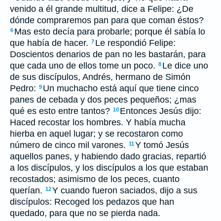
venido a él grande multitud, dice a Felipe: ¿De
dónde compraremos pan para que coman éstos?
Mas esto decía para probarle; porque él sabía lo
6
que había de hacer.
Le respondió Felipe:
7
Doscientos denarios de pan no les bastarán, para
que cada uno de ellos tome un poco.
Le dice uno
8
de sus discípulos, Andrés, hermano de Simón
Pedro:
Un muchacho está aquí que tiene cinco
9
panes de cebada y dos peces pequeños; ¿mas
qué es esto entre tantos?
Entonces Jesús dijo:
10
Haced recostar los hombres. Y había mucha
hierba en aquel lugar; y se recostaron como
número de cinco mil varones.
Y tomó Jesús
11
aquellos panes, y habiendo dado gracias, repartió
a los discípulos, y los discípulos a los que estaban
recostados; asimismo de los peces, cuanto
querían.
Y cuando fueron saciados, dijo a sus
12
discípulos: Recoged los pedazos que han
quedado, para que no se pierda nada.