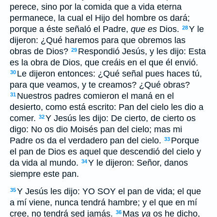
perece, sino por la comida que a vida eterna
permanece, la cual el Hijo del hombre os dará;
porque a éste señaló el Padre,
que es
Dios.
Y le
28
dijeron: ¿Qué haremos para que obremos las
obras de Dios?
Respondió Jesús, y les dijo: Esta
29
es la obra de Dios, que creáis en el que él envió.
Le dijeron entonces: ¿Qué señal pues haces tú,
30
para que veamos, y te creamos? ¿Qué obras?
Nuestros padres comieron el maná en el
31
desierto, como está escrito: Pan del cielo les dio a
comer.
Y Jesús les dijo: De cierto, de cierto os
32
digo: No os dio Moisés pan del cielo; mas mi
Padre os da el verdadero pan del cielo.
Porque
33
el pan de Dios es aquel que descendió del cielo y
da vida al mundo.
Y le dijeron: Señor, danos
34
siempre este pan.
Y Jesús les dijo: YO SOY el pan de vida; el que
35
a mí viene, nunca tendrá hambre; y el que en mí
cree, no tendrá sed jamás.
Mas
ya
os he dicho,
36