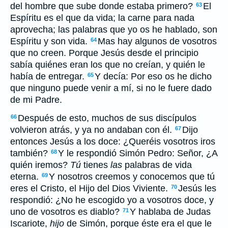
del hombre que sube donde estaba primero?
El
63
Espíritu es el que da vida; la carne para nada
aprovecha; las palabras que yo os he hablado, son
Espíritu y son vida.
Mas hay algunos de vosotros
64
que no creen. Porque Jesús desde el principio
sabía quiénes eran los que no creían, y quién le
había de entregar.
Y decía: Por eso os he dicho
65
que ninguno puede venir a mí, si no le fuere dado
de mi Padre.
Después de esto, muchos de sus discípulos
66
volvieron atrás, y ya no andaban con él.
Dijo
67
entonces Jesús a los doce: ¿Queréis vosotros iros
también?
Y le respondió Simón Pedro: Señor, ¿A
68
quién iremos?
Tú
tienes
las
palabras de vida
eterna.
Y nosotros creemos y conocemos que tú
69
eres el Cristo, el Hijo del Dios Viviente.
Jesús les
70
respondió: ¿No he escogido yo a vosotros doce, y
uno de vosotros es diablo?
Y hablaba de Judas
71
Iscariote,
hijo
de Simón, porque éste era el que le