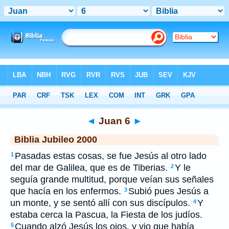
Biblia
>
JUB
> Juan 6
◄
Juan 6
►
Biblia Jubileo 2000
Pasadas estas cosas, se fue Jesús al otro lado
1
del mar de Galilea, que es de Tiberias.
Y le
2
seguía grande multitud, porque veían sus señales
que hacía en los enfermos.
Subió pues Jesús a
3
un monte, y se sentó allí con sus discípulos.
Y
4
estaba cerca la Pascua, la Fiesta de los judíos.
Cuando alzó Jesús los ojos, y vio que había
5