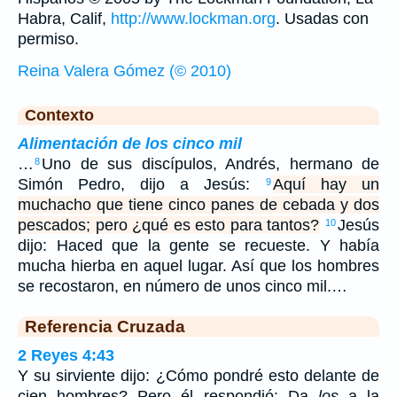
Habra, Calif,
http://www.lockman.org
. Usadas con
permiso.
Reina Valera Gómez (© 2010)
Contexto
Alimentación de los cinco mil
…
Uno de sus discípulos, Andrés, hermano de
8
Simón Pedro, dijo a Jesús:
Aquí hay un
9
muchacho que tiene cinco panes de cebada y dos
pescados; pero ¿qué es esto para tantos?
Jesús
10
dijo: Haced que la gente se recueste. Y había
mucha hierba en aquel lugar. Así que los hombres
se recostaron, en número de unos cinco mil.…
Referencia Cruzada
2 Reyes 4:43
Y su sirviente dijo: ¿Cómo pondré esto delante de
cien hombres? Pero él respondió: Da
los
a la