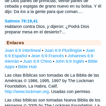
de Dios panes de primicias, veinte panes de
cebada y espigas de grano nuevo en su bolsa. Y él
dijo: Da
los
a la gente para que coman.…
Salmos 78:19,41
Hablaron contra Dios,
y
dijeron: ¿Podrá Dios
preparar mesa en el desierto?…
Enlaces
Juan 6:9 Interlineal
•
Juan 6:9 Plurilingüe
•
Juan
6:9 Español
•
Jean 6:9 Francés
•
Johannes 6:9
Alemán
•
Juan 6:9 Chino
•
John 6:9 Inglés
•
Bible
Apps
•
Bible Hub
Las citas Bíblicas son tomadas de La Biblia de las
Américas © 1986, 1995, 1997 by The Lockman
Foundation, La Habra, Calif,
http://www.lockman.org
. Usadas con permiso.
Las citas bíblicas son tomadas Nueva Biblia de los
Hispanos © 2005 by The Lockman Foundation, La