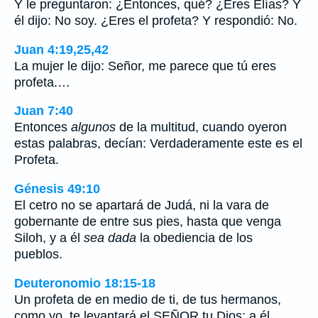
Y le preguntaron: ¿Entonces, qué? ¿Eres Elías? Y
él dijo: No soy. ¿Eres el profeta? Y respondió: No.
Juan 4:19,25,42
La mujer le dijo: Señor, me parece que tú eres
profeta.…
Juan 7:40
Entonces
algunos
de la multitud, cuando oyeron
estas palabras, decían: Verdaderamente este es el
Profeta.
Génesis 49:10
El cetro no se apartará de Judá, ni la vara de
gobernante de entre sus pies, hasta que venga
Siloh, y a él
sea dada
la obediencia de los
pueblos.
Deuteronomio 18:15-18
Un profeta de en medio de ti, de tus hermanos,
como yo, te levantará el SEÑOR tu Dios; a él