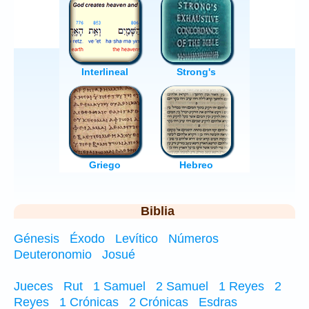
Biblia
Génesis
Éxodo
Levítico
Números
Deuteronomio
Josué
Jueces
Rut
1 Samuel
2 Samuel
1 Reyes
2
Reyes
1 Crónicas
2 Crónicas
Esdras