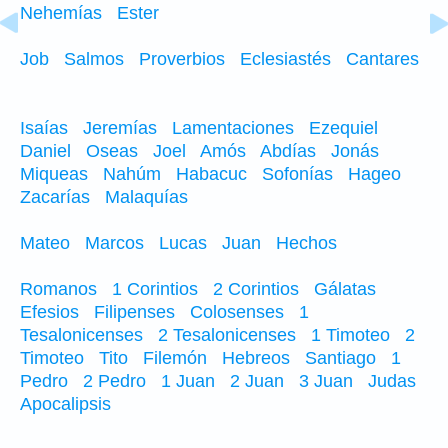
Nehemías
Ester
Job
Salmos
Proverbios
Eclesiastés
Cantares
Isaías
Jeremías
Lamentaciones
Ezequiel
Daniel
Oseas
Joel
Amós
Abdías
Jonás
Miqueas
Nahúm
Habacuc
Sofonías
Hageo
Zacarías
Malaquías
Mateo
Marcos
Lucas
Juan
Hechos
Romanos
1 Corintios
2 Corintios
Gálatas
Efesios
Filipenses
Colosenses
1
Tesalonicenses
2 Tesalonicenses
1 Timoteo
2
Timoteo
Tito
Filemón
Hebreos
Santiago
1
Pedro
2 Pedro
1 Juan
2 Juan
3 Juan
Judas
Apocalipsis