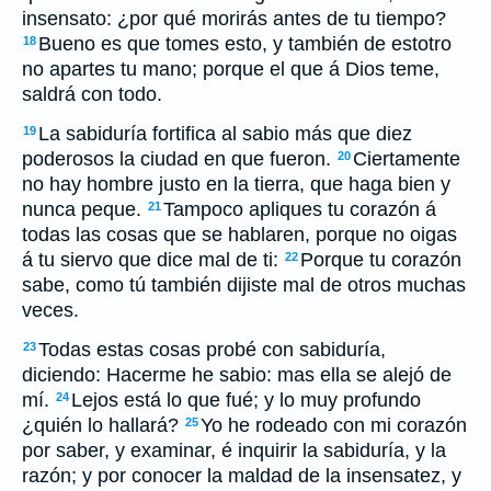
insensato: ¿por qué morirás antes de tu tiempo?
Bueno es que tomes esto, y también de estotro
18
no apartes tu mano; porque el que á Dios teme,
saldrá con todo.
La sabiduría fortifica al sabio más que diez
19
poderosos la ciudad en que fueron.
Ciertamente
20
no hay hombre justo en la tierra, que haga bien y
nunca peque.
Tampoco apliques tu corazón á
21
todas las cosas que se hablaren, porque no oigas
á tu siervo que dice mal de ti:
Porque tu corazón
22
sabe, como tú también dijiste mal de otros muchas
veces.
Todas estas cosas probé con sabiduría,
23
diciendo: Hacerme he sabio: mas ella se alejó de
mí.
Lejos está lo que fué; y lo muy profundo
24
¿quién lo hallará?
Yo he rodeado con mi corazón
25
por saber, y examinar, é inquirir la sabiduría, y la
razón; y por conocer la maldad de la insensatez, y