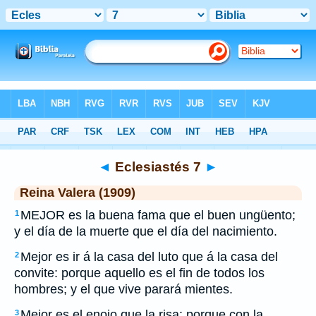
Biblia
>
RVR 1909
> Eclesiastés 7
◄
Eclesiastés 7
►
Reina Valera (1909)
MEJOR es la buena fama que el buen ungüento;
1
y el día de la muerte que el día del nacimiento.
Mejor es ir á la casa del luto que á la casa del
2
convite: porque aquello es el fin de todos los
hombres; y el que vive parará mientes.
Mejor es el enojo que la risa: porque con la
3