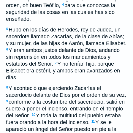
orden, oh buen Teófilo,
para que conozcas la
4
seguridad de las cosas en las cuales has sido
enseñado.
Hubo en los días de Herodes, rey de Judea, un
5
sacerdote llamado Zacarías, de la clase de Abías;
y su mujer, de las hijas de Aarón, llamada Elisabet.
Y eran ambos justos delante de Dios, andando
6
sin reprensión en todos los mandamientos y
estatutos del Señor.
Y no tenían hijo, porque
7
Elisabet era estéril, y ambos eran avanzados en
días.
Y aconteció que ejerciendo Zacarías el
8
sacerdocio delante de Dios por el orden de su vez,
conforme a la costumbre del sacerdocio, salió en
9
suerte a poner el incienso, entrando en el Templo
del Señor.
Y toda la multitud del pueblo estaba
10
fuera orando a la hora del incienso.
Y se le
11
apareció un ángel del Señor puesto en pie a la