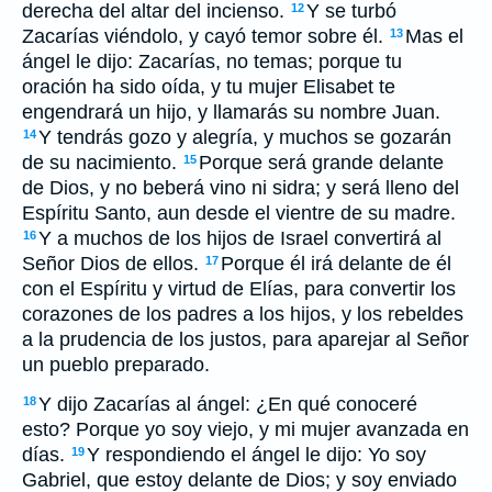
derecha del altar del incienso.
Y se turbó
12
Zacarías viéndolo, y cayó temor sobre él.
Mas el
13
ángel le dijo: Zacarías, no temas; porque tu
oración ha sido oída, y tu mujer Elisabet te
engendrará un hijo, y llamarás su nombre Juan.
Y tendrás gozo y alegría, y muchos se gozarán
14
de su nacimiento.
Porque será grande delante
15
de Dios, y no beberá vino ni sidra; y será lleno del
Espíritu Santo, aun desde el vientre de su madre.
Y a muchos de los hijos de Israel convertirá al
16
Señor Dios de ellos.
Porque él irá delante de él
17
con el Espíritu y virtud de Elías, para convertir los
corazones de los padres a los hijos, y los rebeldes
a la prudencia de los justos, para aparejar al Señor
un pueblo preparado.
Y dijo Zacarías al ángel: ¿En qué conoceré
18
esto? Porque yo soy viejo, y mi mujer avanzada en
días.
Y respondiendo el ángel le dijo: Yo soy
19
Gabriel, que estoy delante de Dios; y soy enviado