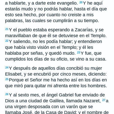
a hablarte, y a darte este evangelio.
Y he aquí
20
estarás mudo y no podrás hablar, hasta el día que
esto sea hecho, por cuanto no creiste a mis
palabras, las cuales se cumplirán a su tiempo.
Y el pueblo estaba esperando a Zacarías, y se
21
maravillaban de que él se detuviese en el Templo.
Y saliendo, no les podía hablar; y entendieron
22
que había visto visión en el Templo; y él les
hablaba por señas, y quedó mudo.
Y fue, que
23
cumplidos los días de su oficio, se vino a su casa.
Y después de aquellos días concibió su mujer
24
Elisabet, y se encubrió por cinco meses, diciendo:
Porque el Señor me ha hecho así en los días en
25
que miró para quitar mi afrenta entre los hombres.
Y al sexto mes, el ángel Gabriel fue enviado de
26
Dios a
una
ciudad de Galilea, llamada Nazaret,
a
27
una virgen desposada con un varón que se
llamaba José, de la Casa de David; y el nombre de