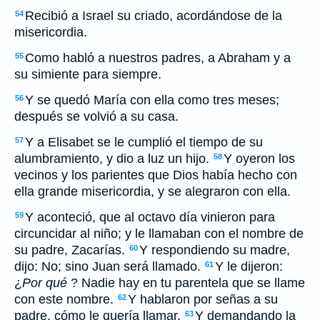
Recibió a Israel su criado, acordándose de la
54
misericordia.
Como habló a nuestros padres, a Abraham y a
55
su simiente para siempre.
Y se quedó María con ella como tres meses;
56
después se volvió a su casa.
Y a Elisabet se le cumplió el tiempo de su
57
alumbramiento, y dio a luz un hijo.
Y oyeron los
58
vecinos y los parientes que Dios había hecho con
ella grande misericordia, y se alegraron con ella.
Y aconteció, que al octavo día vinieron para
59
circuncidar al niño; y le llamaban con el nombre de
su padre, Zacarías.
Y respondiendo su madre,
60
dijo: No; sino Juan será llamado.
Y le dijeron:
61
¿
Por qué
? Nadie hay en tu parentela que se llame
con este nombre.
Y hablaron por señas a su
62
padre, cómo le quería llamar.
Y demandando la
63