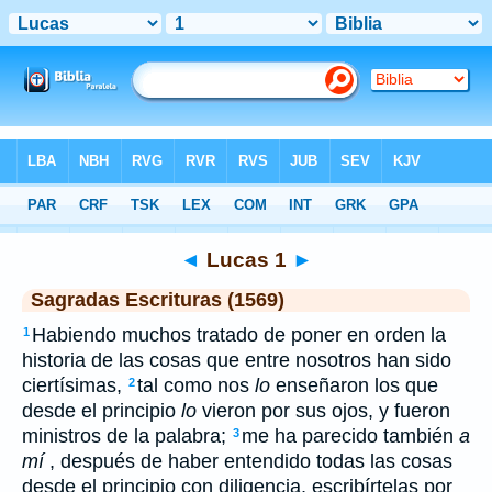
Biblia
>
SEV
> Lucas 1
◄
Lucas 1
►
Sagradas Escrituras (1569)
Habiendo muchos tratado de poner en orden la
1
historia de las cosas que entre nosotros han sido
ciertísimas,
tal como nos
lo
enseñaron los que
2
desde el principio
lo
vieron por sus ojos, y fueron
ministros de la palabra;
me ha parecido también
a
3
mí
, después de haber entendido todas las cosas
desde el principio con diligencia, escribírtelas por