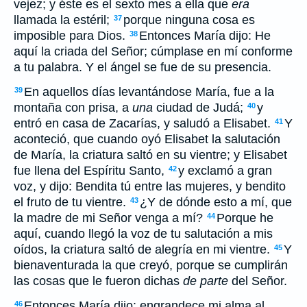
vejez; y éste es el sexto mes a ella que
era
llamada la estéril;
porque ninguna cosa es
37
imposible para Dios.
Entonces María dijo: He
38
aquí la criada del Señor; cúmplase en mí conforme
a tu palabra. Y el ángel se fue de su presencia.
En aquellos días levantándose María, fue a la
39
montaña con prisa, a
una
ciudad de Judá;
y
40
entró en casa de Zacarías, y saludó a Elisabet.
Y
41
aconteció, que cuando oyó Elisabet la salutación
de María, la criatura saltó en su vientre; y Elisabet
fue llena del Espíritu Santo,
y exclamó a gran
42
voz, y dijo: Bendita tú entre las mujeres, y bendito
el fruto de tu vientre.
¿Y de dónde esto a mí, que
43
la madre de mi Señor venga a mí?
Porque he
44
aquí, cuando llegó la voz de tu salutación a mis
oídos, la criatura saltó de alegría en mi vientre.
Y
45
bienaventurada la que creyó, porque se cumplirán
las cosas que le fueron dichas
de parte
del Señor.
Entonces María dijo: engrandece mi alma al
46