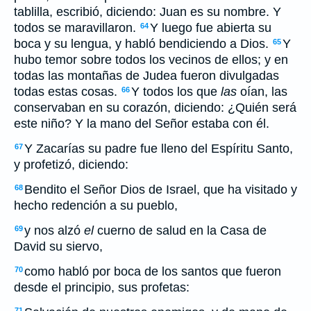
tablilla, escribió, diciendo: Juan es su nombre. Y
todos se maravillaron.
Y luego fue abierta su
64
boca y su lengua, y habló bendiciendo a Dios.
Y
65
hubo temor sobre todos los vecinos de ellos; y en
todas las montañas de Judea fueron divulgadas
todas estas cosas.
Y todos los que
las
oían, las
66
conservaban en su corazón, diciendo: ¿Quién será
este niño? Y la mano del Señor estaba con él.
Y Zacarías su padre fue lleno del Espíritu Santo,
67
y profetizó, diciendo:
Bendito el Señor Dios de Israel, que ha visitado y
68
hecho redención a su pueblo,
y nos alzó
el
cuerno de salud en la Casa de
69
David su siervo,
como habló por boca de los santos que fueron
70
desde el principio, sus profetas:
71