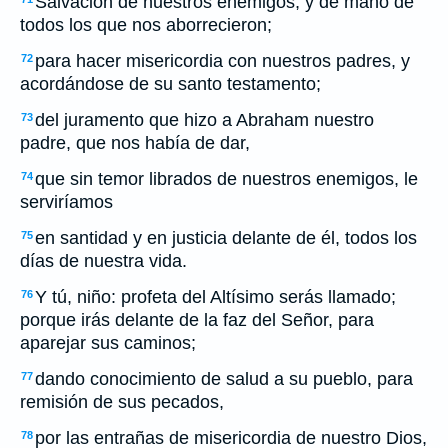
Salvación de nuestros enemigos, y de mano de
todos los que nos aborrecieron;
para hacer misericordia con nuestros padres, y
72
acordándose de su santo testamento;
del juramento que hizo a Abraham nuestro
73
padre, que nos había de dar,
que sin temor librados de nuestros enemigos, le
74
serviríamos
en santidad y en justicia delante de él, todos los
75
días de nuestra vida.
Y tú, niño: profeta del Altísimo serás llamado;
76
porque irás delante de la faz del Señor, para
aparejar sus caminos;
dando conocimiento de salud a su pueblo, para
77
remisión de sus pecados,
por las entrañas de misericordia de nuestro Dios,
78