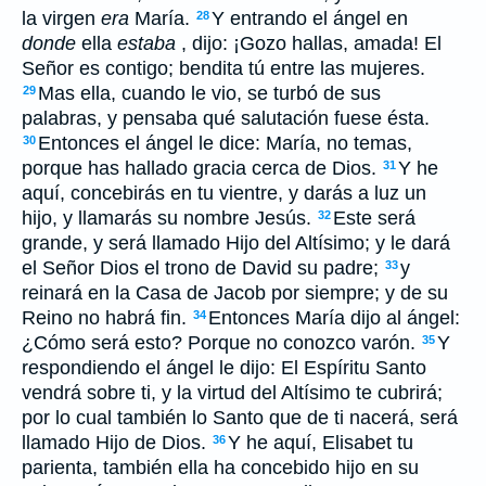
la virgen
era
María.
Y entrando el ángel en
28
donde
ella
estaba
, dijo: ¡Gozo hallas, amada! El
Señor es contigo; bendita tú entre las mujeres.
Mas ella, cuando le vio, se turbó de sus
29
palabras, y pensaba qué salutación fuese ésta.
Entonces el ángel le dice: María, no temas,
30
porque has hallado gracia cerca de Dios.
Y he
31
aquí, concebirás en tu vientre, y darás a luz un
hijo, y llamarás su nombre Jesús.
Este será
32
grande, y será llamado Hijo del Altísimo; y le dará
el Señor Dios el trono de David su padre;
y
33
reinará en la Casa de Jacob por siempre; y de su
Reino no habrá fin.
Entonces María dijo al ángel:
34
¿Cómo será esto? Porque no conozco varón.
Y
35
respondiendo el ángel le dijo: El Espíritu Santo
vendrá sobre ti, y la virtud del Altísimo te cubrirá;
por lo cual también lo Santo que de ti nacerá, será
llamado Hijo de Dios.
Y he aquí, Elisabet tu
36
parienta, también ella ha concebido hijo en su