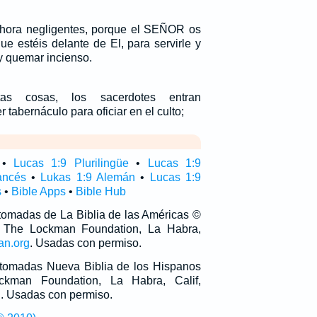
ahora negligentes, porque el SEÑOR os
ue estéis delante de El, para servirle y
 y quemar incienso.
tas cosas, los sacerdotes entran
 tabernáculo para oficiar en el culto;
•
Lucas 1:9 Plurilingüe
•
Lucas 1:9
ancés
•
Lukas 1:9 Alemán
•
Lucas 1:9
s
•
Bible Apps
•
Bible Hub
 tomadas de La Biblia de las Américas ©
 The Lockman Foundation, La Habra,
an.org
. Usadas con permiso.
n tomadas Nueva Biblia de los Hispanos
man Foundation, La Habra, Calif,
g
. Usadas con permiso.