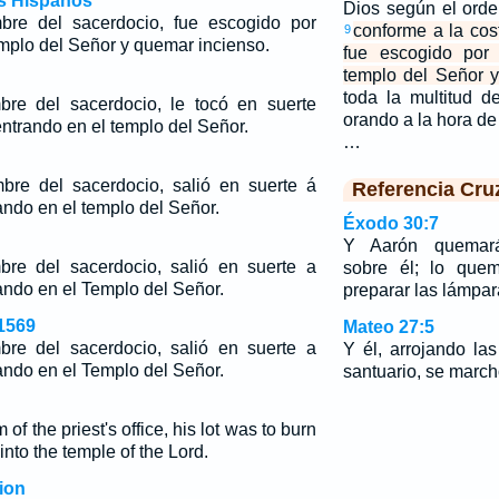
os Hispanos
Dios según el ord
bre del sacerdocio, fue escogido por
conforme a la cos
9
emplo del Señor y quemar incienso.
fue escogido por 
templo del Señor y
toda la multitud d
bre del sacerdocio, le tocó en suerte
orando a la hora de
entrando en el templo del Señor.
…
bre del sacerdocio, salió en suerte á
Referencia Cru
ando en el templo del Señor.
Éxodo 30:7
Y Aarón quemará
bre del sacerdocio, salió en suerte a
sobre él; lo que
rando en el Templo del Señor.
preparar las lámpar
1569
Mateo 27:5
bre del sacerdocio, salió en suerte a
Y él, arrojando la
rando en el Templo del Señor.
santuario, se marchó
of the priest's office, his lot was to burn
nto the temple of the Lord.
ion