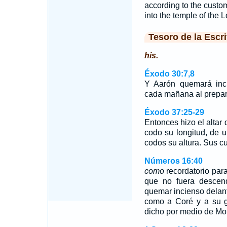
according to the custom 
into the temple of the 
Tesoro de la Escri
his.
Éxodo 30:7,8
Y Aarón quemará inci
cada mañana al prepar
Éxodo 37:25-29
Entonces hizo el altar
codo su longitud, de 
codos su altura. Sus c
Números 16:40
como
recordatorio para
que no fuera descend
quemar incienso delan
como a Coré y a su g
dicho por medio de Mo