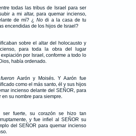
ntre todas las tribus de Israel para ser
subir a mi altar, para quemar incienso,
delante de mí? ¿
No
di a la casa de tu
as encendidas de los hijos de Israel?
ificaban sobre el altar del holocausto y
ncienso, para toda la obra del lugar
expiación por Israel, conforme a todo lo
Dios, había ordenado.
m
fueron
Aarón y Moisés. Y Aarón fue
ficado como el más santo, él y sus hijos
emar incienso delante del SEÑOR, para
ir en su nombre para siempre.
 ser fuerte, su corazón se hizo tan
rruptamente, y fue infiel al SEÑOR su
templo del SEÑOR para quemar incienso
nso.