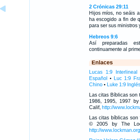
2 Crónicas 29:11
Hijos míos, no seáis 
ha escogido a fin de q
para ser sus ministros
Hebreos 9:6
Así preparadas es
continuamente al primer
Enlaces
Lucas 1:9 Interlineal
Español
•
Luc 1:9 Fr
Chino
•
Luke 1:9 Inglé
Las citas Bíblicas son
1986, 1995, 1997 by
Calif,
http://www.lockm
Las citas bíblicas so
© 2005 by The Lock
http://www.lockman.or