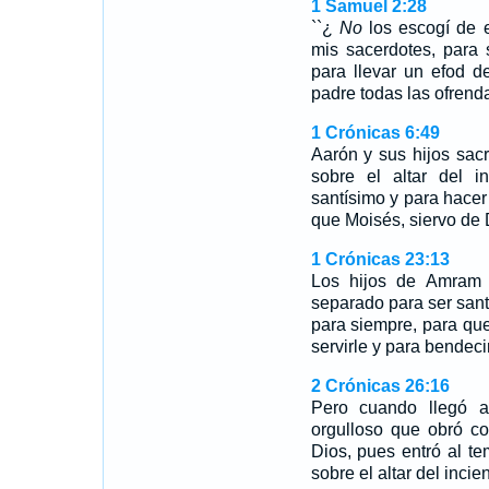
1 Samuel 2:28
``¿
No
los escogí de e
mis sacerdotes, para 
para llevar un efod 
padre todas las ofrend
1 Crónicas 6:49
Aarón y sus hijos sacr
sobre el altar del i
santísimo y para hacer 
que Moisés, siervo de 
1 Crónicas 23:13
Los hijos de Amra
separado para ser santi
para siempre, para qu
servirle y para bendec
2 Crónicas 26:16
Pero cuando llegó a
orgulloso que obró co
Dios, pues entró al 
sobre el altar del incie