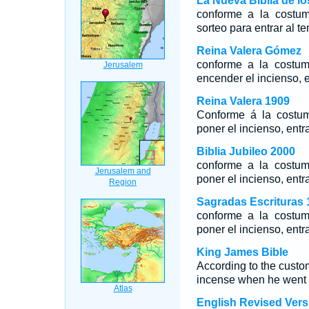
La Nueva Biblia de l
conforme a la costum
sorteo para entrar al t
Reina Valera Gómez
conforme a la costum
encender el incienso, 
Reina Valera 1909
Conforme á la costum
poner el incienso, entr
Biblia Jubileo 2000
conforme a la costum
poner el incienso, ent
Sagradas Escrituras 
conforme a la costum
poner el incienso, ent
King James Bible
According to the custom 
incense when he went i
English Revised Vers