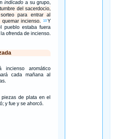
en
indicado
a su grupo,
tumbre del sacerdocio,
sorteo para entrar al
 quemar incienso.
Y
10
el pueblo estaba fuera
 la ofrenda de incienso.
zada
 incienso aromático
mará cada mañana al
as.
s piezas de plata en el
; y fue y se ahorcó.