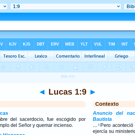
◄
Lucas 1:9
►
Contexto
icas
Anuncio del nac
bre del sacerdocio, fue escogido por
Bautista
emplo del Señor y quemar incienso.
…
Pero aconteció
8
ejercía su minister