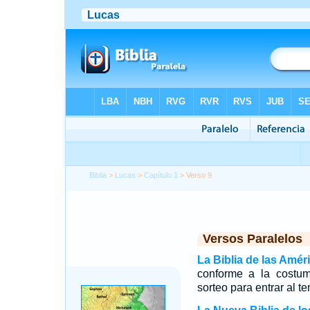
Biblia
>
Lucas
>
Capítulo 1
> Verso 9
Versos Paralelos
La Biblia de las Amér
conforme a la costum
sorteo para entrar al t