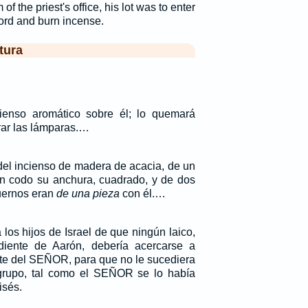
of the priest's office, his lot was to enter
Lord and burn incense.
tura
enso aromático sobre él; lo quemará
ar las lámparas.…
 del incienso de madera de acacia, de un
un codo su anchura, cuadrado, y de dos
uernos eran
de una pieza
con él.…
 los hijos de Israel de que ningún laico,
iente de Aarón, debería acercarse a
te del SEÑOR, para que no le sucediera
rupo, tal como el SEÑOR se lo había
isés.