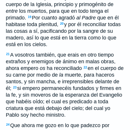
cuerpo de la Iglesia, principio y primogénito de
entre
los muertos, para que en todo tenga el
primado.
Por cuanto agradó
al Padre
que en él
19
habitase toda plenitud,
y por él reconciliar todas
20
las cosas a sí, pacificando por la sangre de su
madero, así lo que
está
en la tierra como lo que
está
en los cielos.
A vosotros también, que erais en otro tiempo
21
extraños y enemigos de ánimo en malas obras,
ahora empero
os
ha reconciliado
en el cuerpo de
22
su carne por medio de
la
muerte, para haceros
santos, y sin mancha, e irreprensibles delante de
él;
si empero permanecéis fundados y firmes en
23
la fe, y sin moveros de la esperanza del Evangelio
que habéis oído; el cual es predicado a toda
criatura que está debajo del cielo; del cual yo
Pablo soy hecho ministro.
Que ahora me gozo en lo que padezco por
24