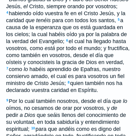
Jesús,
el
Cristo, siempre orando por vosotros;
habiendo oído vuestra fe en el Cristo Jesús, y la
4
caridad
que tenéis
para con todos los santos,
a
5
causa de la esperanza que os está guardada en
los cielos; la cual habéis oído ya por la palabra de
la verdad del Evangelio;
el cual ha llegado hasta
6
vosotros, como
está
por todo el mundo; y fructifica,
como también en vosotros, desde el día que
oísteis y conocisteis la gracia de Dios en verdad,
como
lo
habéis aprendido de Epafras, nuestro
7
consiervo amado, el cual es para vosotros un fiel
ministro de Cristo Jesús;
quien también nos ha
8
declarado vuestra caridad en Espíritu.
Por lo cual también nosotros, desde el día que
lo
9
oímos, no cesamos de orar por vosotros, y
de
pedir
a Dios
que seáis llenos del conocimiento de
su voluntad, en toda sabiduría y entendimiento
espiritual;
para que andéis como es digno del
10