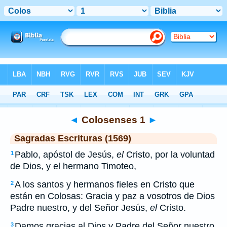
Biblia
>
SEV
> Colosenses 1
◄
Colosenses 1
►
Sagradas Escrituras (1569)
Pablo, apóstol de Jesús,
el
Cristo, por la voluntad
1
de Dios, y el hermano Timoteo,
A los santos y hermanos fieles en Cristo que
2
están en Colosas: Gracia y paz a vosotros de Dios
Padre nuestro, y del Señor Jesús,
el
Cristo.
Damos gracias al Dios y Padre del Señor nuestro
3