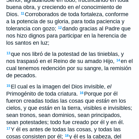
Señor, agradándole en todo, fructificando en toda
buena obra, y creciendo en
el
conocimiento de
Dios.
Corroborados de toda fortaleza, conforme
11
a la potencia de su gloria, para toda paciencia y
tolerancia con gozo;
dando gracias al Padre que
12
nos hizo dignos para participar en la herencia de
los santos en luz;
que nos libró de la potestad de las tinieblas, y
13
nos traspasó en el Reino de su amado Hijo,
en el
14
cual tenemos redención por su sangre, la remisión
de pecados.
El cual es la imagen del Dios invisible,
el
15
Primogénito de toda criatura.
Porque por él
16
fueron creadas todas las cosas que
están
en los
cielos, y que
están
en la tierra, visibles e invisibles;
sean tronos, sean dominios, sean principados,
sean potestades; todo fue creado por él y en él.
Y él es antes de todas las cosas, y todas las
17
cosas consisten por él;
y él es la cabeza, del
18