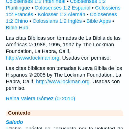
Colosenses 1:2 Interlineal
•
Colosenses 1:2
Plurilingüe
•
Colosenses 1:2 Español
•
Colossiens
1:2 Francés
•
Kolosser 1:2 Alemán
•
Colosenses
1:2 Chino
•
Colossians 1:2 Inglés
•
Bible Apps
•
Bible Hub
Las citas Bíblicas son tomadas de La Biblia de las
Américas © 1986, 1995, 1997 by The Lockman
Foundation, La Habra, Calif,
http://www.lockman.org
. Usadas con permiso.
Las citas bíblicas son tomadas Nueva Biblia de los
Hispanos © 2005 by The Lockman Foundation, La
Habra, Calif,
http://www.lockman.org
. Usadas con
permiso.
Reina Valera Gómez (© 2010)
Contexto
Saludo
Pablo, apóstol de Jesucristo por la voluntad de
1