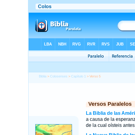
Biblia
>
Colosenses
>
Capítulo 1
> Verso 5
Versos Paralelos
La Biblia de las Amér
a causa de la esperanz
de la cual oísteis ante