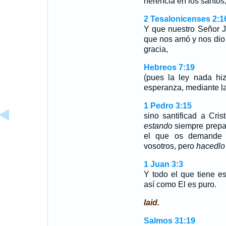
herencia en los santo
2 Tesalonicenses 2:1
Y que nuestro Señor J
que nos amó y nos dio
gracia,
Hebreos 7:19
(pues la ley nada hiz
esperanza, mediante l
1 Pedro 3:15
sino santificad a Cri
estando
siempre prepa
el que os demande 
vosotros, pero
hacedlo
1 Juan 3:3
Y todo el que tiene 
así como El es puro.
laid.
Salmos 31:19