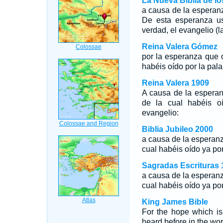
La Nueva Biblia de l
a causa de la esperanz
De esta esperanza us
verdad, el evangelio (
Reina Valera Gómez
por la esperanza que o
habéis oído por la pal
Reina Valera 1909
A causa de la esperan
de la cual habéis o
evangelio:
Biblia Jubileo 2000
a causa de la esperanz
cual habéis oído ya por
Sagradas Escrituras 
a causa de la esperanz
cual habéis oído ya por
King James Bible
For the hope which is
heard before in the word