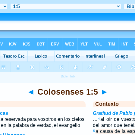
◄
Colosenses 1:5
►
Contexto
icas
Gratitud de Pablo
a reservada para vosotros en los cielos,
…
al oír de vuest
4
s en la palabra de verdad, el evangelio
del amor que tenéi
a causa de la es
5