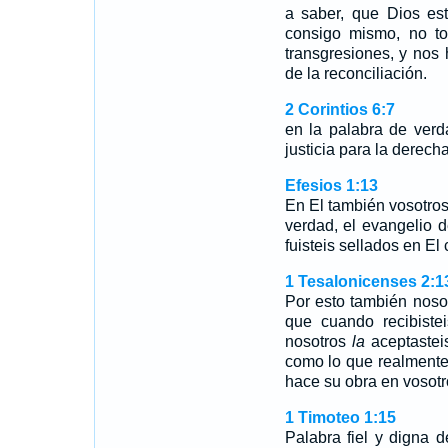
a saber, que Dios es
consigo mismo, no t
transgresiones, y nos
de la reconciliación.
2 Corintios 6:7
en la palabra de verd
justicia para la derecha
Efesios 1:13
En El también vosotro
verdad, el evangelio d
fuisteis sellados en El
1 Tesalonicenses 2:1
Por esto también noso
que cuando recibiste
nosotros
la
aceptaste
como lo que realmente 
hace su obra en vosotr
1 Timoteo 1:15
Palabra fiel y digna 