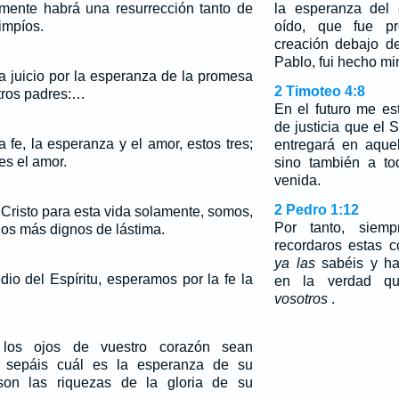
amente habrá una resurrección tanto de
la esperanza del 
impíos.
oído, que fue p
creación debajo de
Pablo, fui hecho min
a juicio por la esperanza de la promesa
2 Timoteo 4:8
tros padres:…
En el futuro me es
de justicia que el 
fe, la esperanza y el amor, estos tres;
entregará en aque
es el amor.
sino también a t
venida.
2 Pedro 1:12
Cristo para esta vida solamente, somos,
Por tanto, siemp
los más dignos de lástima.
recordaros estas 
ya las
sabéis y ha
io del Espíritu, esperamos por la fe la
en la verdad q
vosotros
.
os ojos de vuestro corazón sean
e sepáis cuál es la esperanza de su
son las riquezas de la gloria de su