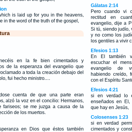
Gálatas 2:14
ion
Pero cuando vi 
hich is laid up for you in the heavens,
rectitud en cua
 in the word of the truth of the gospel,
evangelio, dije a 
Si tú, siendo judío,
tura
y no como los judí
los gentiles a vivir
Efesios 1:13
En El también v
necéis en la fe bien cimentados y
escuchar el mens
ros de la esperanza del evangelio que
evangelio de vu
roclamado a toda la creación debajo del
habiendo creído, f
ablo, fui hecho ministro.…
con el Espíritu San
Efesios 4:21
dose cuenta de que una parte eran
si en verdad lo o
s, alzó la voz en el concilio: Hermanos,
enseñados en El, 
de fariseos; se me juzga a causa de la
que hay en Jesús,
ección de los muertos.
Colosenses 1:23
si en verdad perm
peranza en Dios que éstos también
cimentados y cons