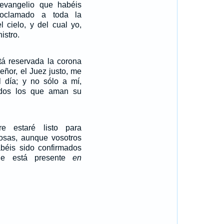
evangelio que habéis
roclamado a toda la
l cielo, y del cual yo,
istro.
tá reservada la corona
Señor, el Juez justo, me
l día; y no sólo a mí,
odos los que aman su
re estaré listo para
cosas, aunque vosotros
béis sido confirmados
ue está presente
en