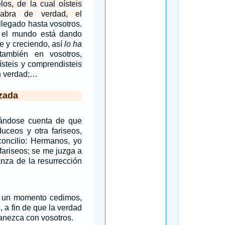
los, de la cual oísteis
abra de verdad, el
llegado hasta vosotros.
 el mundo está dando
e y creciendo, así
lo ha
ambién en vosotros,
ísteis y comprendisteis
en verdad;…
zada
ándose cuenta de que
uceos y otra fariseos,
concilio: Hermanos, yo
 fariseos; se me juzga a
nza de la resurrección
or un momento cedimos,
 a fin de que la verdad
anezca con vosotros.