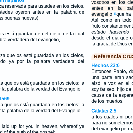
os Hispanos
vosotros en los cie
a reservada para ustedes en los cielos.
antes en la pal
tedes oyeron antes en la palabra de
evangelio
que ha 
6
las buenas nuevas)
Así como en todo
fruto constantement
estado haciendo
t
s está guardada en el cielo, de la cual
desde el día que o
abra verdadera del evangelio,
la gracia de Dios 
za que os está guardada en los cielos,
Referencia Cru
ído ya por la palabra verdadera del
Hechos 23:6
Entonces Pablo, d
una parte eran sad
a que os está guardada en los cielos; la
alzó la voz en el 
 la palabra de la verdad del Evangelio;
soy fariseo, hijo de
causa de la espera
1569
de los muertos.
a que os está guardada en los cielos; la
 la palabra de la verdad del Evangelio;
Gálatas 2:5
a los cuales ni p
para no someternos,
 laid up for you in heaven, whereof ye
del evangelio perm
 of the truth of the gospel;