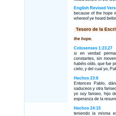
English Revised Vers
because of the hope w
whereof ye heard before
Tesoro de la Escri
the hope.
Colosenses 1:23,27
si en verdad perma
constantes, sin move
habéis oído, que fue p
cielo, y del cual yo, P
Hechos 23:6
Entonces Pablo, dán
saduceos y otra fariseo
yo soy fariseo, hijo 
esperanza de la resurr
Hechos 24:15
teniendo
la misma
es