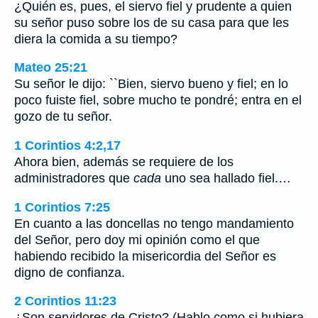
¿Quién es, pues, el siervo fiel y prudente a quien
su señor puso sobre los de su casa para que les
diera la comida a su tiempo?
Mateo 25:21
Su señor le dijo: ``Bien, siervo bueno y fiel; en lo
poco fuiste fiel, sobre mucho te pondré; entra en el
gozo de tu señor.
1 Corintios 4:2,17
Ahora bien, además se requiere de los
administradores que
cada
uno sea hallado fiel.…
1 Corintios 7:25
En cuanto a las doncellas no tengo mandamiento
del Señor, pero doy mi opinión como el que
habiendo recibido la misericordia del Señor es
digno de confianza.
2 Corintios 11:23
¿Son servidores de Cristo? (Hablo como si hubiera