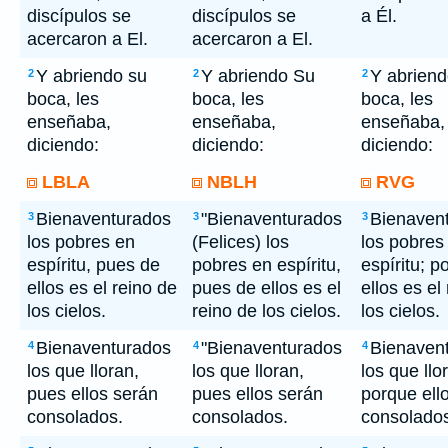
discípulos se
discípulos se
a Él.
acercaron a El.
acercaron a El.
Y abriendo su
Y abriendo Su
Y abriend
2
2
2
boca, les
boca, les
boca, les
enseñaba,
enseñaba,
enseñaba,
diciendo:
diciendo:
diciendo:
LBLA
NBLH
RVG
Bienaventurados
"Bienaventurados
Bienaven
3
3
3
los pobres en
(Felices) los
los pobres
espíritu, pues de
pobres en espíritu,
espíritu; p
ellos es el reino de
pues de ellos es el
ellos es el
los cielos.
reino de los cielos.
los cielos.
Bienaventurados
"Bienaventurados
Bienaven
4
4
4
los que lloran,
los que lloran,
los que llo
pues ellos serán
pues ellos serán
porque ell
consolados.
consolados.
consolado