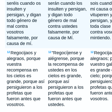
seréis cuando os
serán cuando los
sois cuand
insulten y
insulten y persigan,
mi causa 
persigan, y digan
y digan todo
vituperen 
todo género de
género de mal
persigan, 
mal contra
contra ustedes
toda clase
vosotros
falsamente, por
contra vos
falsamente, por
causa de Mí.
mintiendo.
causa de mí.
Regocijaos y
"Regocíjense y
Regocija
12
12
12
alegraos, porque
alégrense, porque
alegraos; 
vuestra
la recompensa de
vuestro ga
recompensa en
ustedes en los
es grande 
los cielos es
cielos es grande,
cielo; porq
grande, porque así
porque así
persiguiero
persiguieron a los
persiguieron a los
profetas q
profetas que
profetas que
fueron ant
fueron antes que
fueron antes que
vosotros.
vosotros.
ustedes.