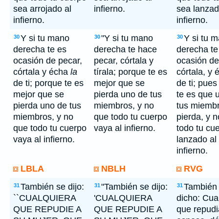
sea arrojado al
infierno.
sea lanzad
infierno.
infierno.
Y si tu mano
"Y si tu mano
Y si tu 
30
30
30
derecha te es
derecha te hace
derecha te
ocasión de pecar,
pecar, córtala y
ocasión de
córtala y écha
la
tírala; porque te es
córtala, y 
de ti; porque te es
mejor que se
de ti; pues
mejor que se
pierda uno de tus
te es que 
pierda uno de tus
miembros, y no
tus miemb
miembros, y no
que todo tu cuerpo
pierda, y 
que todo tu cuerpo
vaya al infierno.
todo tu cu
vaya al infierno.
lanzado al
infierno.
LBLA
NBLH
RVG
También se dijo:
"También se dijo:
También 
31
31
31
``CUALQUIERA
'CUALQUIERA
dicho: Cua
QUE REPUDIE A
QUE REPUDIE A
que repudi