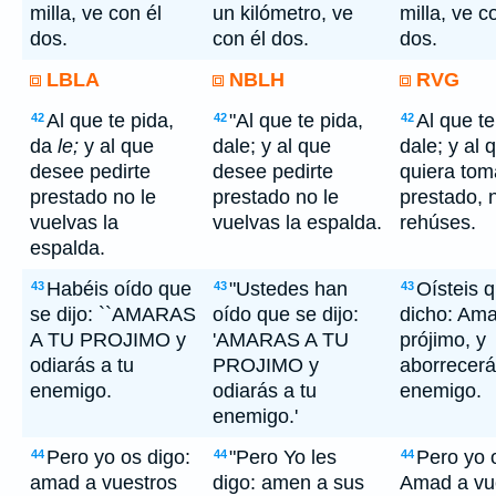
milla, ve con él
un kilómetro, ve
milla, ve c
dos.
con él dos.
dos.
LBLA
NBLH
RVG
Al que te pida,
"Al que te pida,
Al que te
42
42
42
da
le;
y al que
dale; y al que
dale; y al 
desee pedirte
desee pedirte
quiera toma
prestado no le
prestado no le
prestado, 
vuelvas la
vuelvas la espalda.
rehúses.
espalda.
Habéis oído que
"Ustedes han
Oísteis 
43
43
43
se dijo: ``AMARAS
oído que se dijo:
dicho: Ama
A TU PROJIMO y
'AMARAS A TU
prójimo, y
odiarás a tu
PROJIMO y
aborrecerá
enemigo.
odiarás a tu
enemigo.
enemigo.'
Pero yo os digo:
"Pero Yo les
Pero yo 
44
44
44
amad a vuestros
digo: amen a sus
Amad a vu