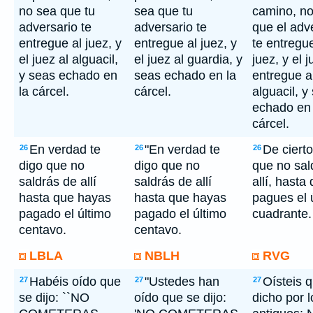
no sea que tu
sea que tu
camino, n
adversario te
adversario te
que el adv
entregue al juez, y
entregue al juez, y
te entregue
el juez al alguacil,
el juez al guardia, y
juez, y el j
y seas echado en
seas echado en la
entregue a
la cárcel.
cárcel.
alguacil, y
echado en 
cárcel.
En verdad te
"En verdad te
De cierto
26
26
26
digo que no
digo que no
que no sal
saldrás de allí
saldrás de allí
allí, hasta
hasta que hayas
hasta que hayas
pagues el 
pagado el último
pagado el último
cuadrante.
centavo.
centavo.
LBLA
NBLH
RVG
Habéis oído que
"Ustedes han
Oísteis 
27
27
27
se dijo: ``NO
oído que se dijo:
dicho por l