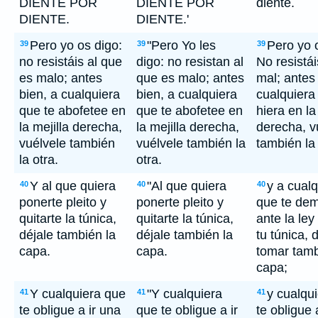
DIENTE POR
DIENTE POR
diente.
DIENTE.
DIENTE.'
Pero yo os digo:
"Pero Yo les
Pero yo 
39
39
39
no resistáis al que
digo: no resistan al
No resistái
es malo; antes
que es malo; antes
mal; antes
bien, a cualquiera
bien, a cualquiera
cualquiera
que te abofetee en
que te abofetee en
hiera en la
la mejilla derecha,
la mejilla derecha,
derecha, v
vuélvele también
vuélvele también la
también la 
la otra.
otra.
Y al que quiera
"Al que quiera
y a cualq
40
40
40
ponerte pleito y
ponerte pleito y
que te de
quitarte la túnica,
quitarte la túnica,
ante la ley
déjale también la
déjale también la
tu túnica, 
capa.
capa.
tomar tamb
capa;
Y cualquiera que
"Y cualquiera
y cualqu
41
41
41
te obligue a ir una
que te obligue a ir
te obligue 