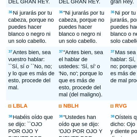
DEL GRAN REY.
DEL GRAN REY.
gran Rey.
Ni jurarás por tu
"Ni jurarás por tu
Ni por t
36
36
36
cabeza, porque no
cabeza, porque no
jurarás, p
puedes hacer
puedes hacer
puedes ha
blanco o negro ni
blanco o negro ni
blanco o n
un solo cabello.
un solo cabello.
solo cabell
Antes bien, sea
"Antes bien, sea
Mas sea 
37
37
37
vuestro hablar:
el hablar de
hablar: Sí,
``Sí, sí
o
``No, no;
ustedes: 'Sí, sí' o
no; porque
y lo que es más de
'No, no'; porque lo
es más de 
esto, procede del
que es más de
de mal pro
mal.
esto, procede del
mal (del maligno).
LBLA
NBLH
RVG
Habéis oído que
"Ustedes han
Oísteis 
38
38
38
se dijo: ``OJO
oído que se dijo:
dicho: Ojo 
POR OJO Y
'OJO POR OJO Y
y diente po