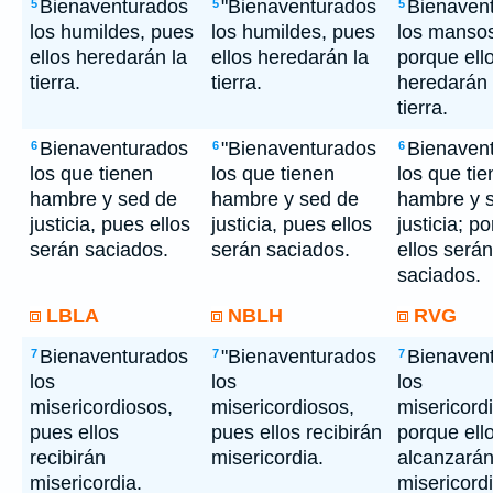
Bienaventurados
"Bienaventurados
Bienaven
5
5
5
los humildes, pues
los humildes, pues
los manso
ellos heredarán la
ellos heredarán la
porque ell
tierra.
tierra.
heredarán 
tierra.
Bienaventurados
"Bienaventurados
Bienaven
6
6
6
los que tienen
los que tienen
los que ti
hambre y sed de
hambre y sed de
hambre y 
justicia, pues ellos
justicia, pues ellos
justicia; p
serán saciados.
serán saciados.
ellos serán
saciados.
LBLA
NBLH
RVG
Bienaventurados
"Bienaventurados
Bienaven
7
7
7
los
los
los
misericordiosos,
misericordiosos,
misericord
pues ellos
pues ellos recibirán
porque ell
recibirán
misericordia.
alcanzará
misericordia.
misericordi