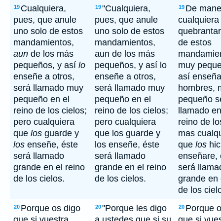
Cualquiera,
"Cualquiera,
De mane
19
19
19
pues, que anule
pues, que anule
cualquiera
uno solo de estos
uno solo de estos
quebranta
mandamientos,
mandamientos,
de estos
aun
de los más
aun de los más
mandamie
pequeños, y así
lo
pequeños, y así lo
muy peque
enseñe a otros,
enseñe a otros,
así enseña
será llamado muy
será llamado muy
hombres, 
pequeño en el
pequeño en el
pequeño s
reino de los cielos;
reino de los cielos;
llamado en
pero cualquiera
pero cualquiera
reino de lo
que
los
guarde y
que los guarde y
mas cualq
los
enseñe, éste
los enseñe, éste
que
los
hic
será llamado
será llamado
enseñare, 
grande en el reino
grande en el reino
será llama
de los cielos.
de los cielos.
grande en 
de los ciel
Porque os digo
"Porque les digo
Porque o
20
20
20
que si vuestra
a ustedes que si su
que si vue