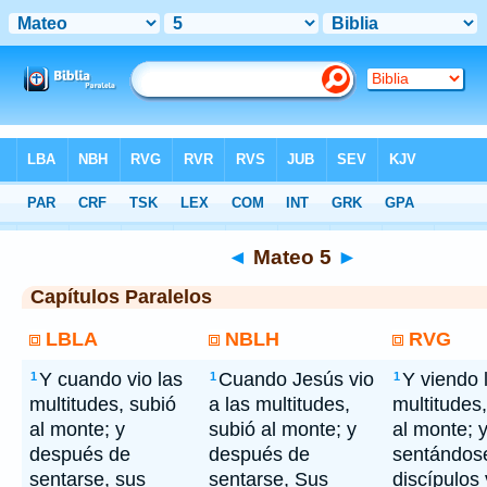
Bíblia
> Mateo 5
◄
Mateo 5
►
Capítulos Paralelos
LBLA
NBLH
RVG
Y cuando vio las
Cuando Jesús vio
Y viendo 
1
1
1
multitudes, subió
a las multitudes,
multitudes
al monte; y
subió al monte; y
al monte; 
después de
después de
sentándos
sentarse, sus
sentarse, Sus
discípulos 