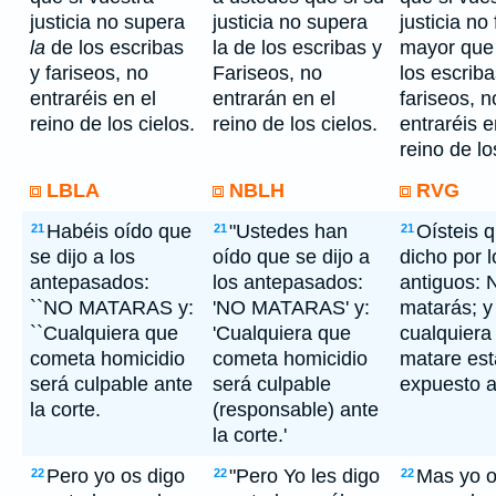
justicia no supera
justicia no supera
justicia no
la
de los escribas
la de los escribas y
mayor que 
y fariseos, no
Fariseos, no
los escriba
entraréis en el
entrarán en el
fariseos, n
reino de los cielos.
reino de los cielos.
entraréis e
reino de lo
LBLA
NBLH
RVG
Habéis oído que
"Ustedes han
Oísteis 
21
21
21
se dijo a los
oído que se dijo a
dicho por l
antepasados:
los antepasados:
antiguos: 
``NO MATARAS y:
'NO MATARAS' y:
matarás; y
``Cualquiera que
'Cualquiera que
cualquiera
cometa homicidio
cometa homicidio
matare est
será culpable ante
será culpable
expuesto a 
la corte.
(responsable) ante
la corte.'
Pero yo os digo
"Pero Yo les digo
Mas yo o
22
22
22