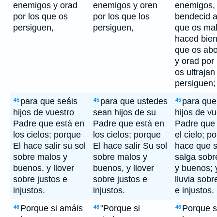
enemigos y orad
enemigos y oren
enemigos,
por los que os
por los que los
bendecid a
persiguen,
persiguen,
que os mal
haced bien
que os abo
y orad por
os ultrajan
persiguen;
para que seáis
para que ustedes
para que
45
45
45
hijos de vuestro
sean hijos de su
hijos de vu
Padre que está en
Padre que está en
Padre que 
los cielos; porque
los cielos; porque
el cielo; p
El hace salir su sol
El hace salir Su sol
hace que s
sobre malos y
sobre malos y
salga sobr
buenos, y llover
buenos, y llover
y buenos; 
sobre justos e
sobre justos e
lluvia sobr
injustos.
injustos.
e injustos.
Porque si amáis
"Porque si
Porque s
46
46
46