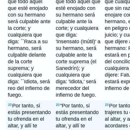
que todo aquel
que todo aquél que
que cualqu
que esté enojado
esté enojado con
que sin ra
con su hermano
su hermano será
enojare co
será culpable ante
culpable ante la
hermano, 
la corte; y
corte; y cualquiera
en peligro 
cualquiera que
que diga:
juicio; y c
diga: ``Raca a su
'Insensato (Inútil)' a
que dijere 
hermano, será
su hermano, será
hermano: 
culpable delante
culpable ante la
estará en p
de la corte
corte suprema (el
del concilio
suprema; y
Sanedrín); y
cualquiera
cualquiera que
cualquiera que
dijere: Fat
diga: ``Idiota, será
diga: 'Idiota,' será
estará exp
reo del infierno de
merecedor del
infierno de
fuego.
infierno de fuego.
Por tanto, si
"Por tanto, si
Por tanto
23
23
23
estás presentando
estás presentando
trajeres tu
tu ofrenda en el
tu ofrenda en el
al altar, y a
altar, y allí te
altar, y allí te
acordares 