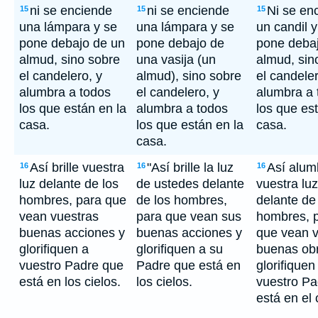
ni se enciende
ni se enciende
Ni se en
15
15
15
una lámpara y se
una lámpara y se
un candil y
pone debajo de un
pone debajo de
pone debaj
almud, sino sobre
una vasija (un
almud, sin
el candelero, y
almud), sino sobre
el candeler
alumbra a todos
el candelero, y
alumbra a 
los que están en la
alumbra a todos
los que es
casa.
los que están en la
casa.
casa.
Así brille vuestra
"Así brille la luz
Así alum
16
16
16
luz delante de los
de ustedes delante
vuestra luz
hombres, para que
de los hombres,
delante de
vean vuestras
para que vean sus
hombres, 
buenas acciones y
buenas acciones y
que vean v
glorifiquen a
glorifiquen a su
buenas obr
vuestro Padre que
Padre que está en
glorifiquen
está en los cielos.
los cielos.
vuestro Pa
está en el 