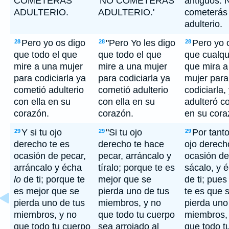
COMETERAS
'NO COMETERAS
antiguos: 
ADULTERIO.
ADULTERIO.'
cometerás
adulterio.
Pero yo os digo
"Pero Yo les digo
Pero yo 
28
28
28
que todo el que
que todo el que
que cualqu
mire a una mujer
mire a una mujer
que mira a
para codiciarla ya
para codiciarla ya
mujer para
cometió adulterio
cometió adulterio
codiciarla,
con ella en su
con ella en su
adulteró co
corazón.
corazón.
en su cora
Y si tu ojo
"Si tu ojo
Por tanto
29
29
29
derecho te es
derecho te hace
ojo derech
ocasión de pecar,
pecar, arráncalo y
ocasión de
arráncalo y écha
tíralo; porque te es
sácalo, y 
lo
de ti; porque te
mejor que se
de ti; pues
es mejor que se
pierda uno de tus
te es que 
pierda uno de tus
miembros, y no
pierda uno
miembros, y no
que todo tu cuerpo
miembros,
que todo tu cuerpo
sea arrojado al
que todo t