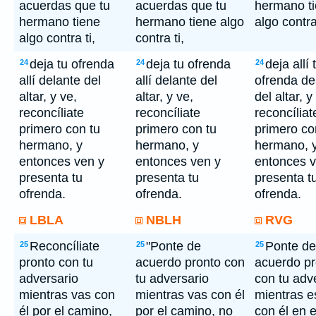
acuerdas que tu
acuerdas que tu
hermano t
hermano tiene
hermano tiene algo
algo contra 
algo contra ti,
contra ti,
deja tu ofrenda
deja tu ofrenda
deja allí 
24
24
24
allí delante del
allí delante del
ofrenda de
altar, y ve,
altar, y ve,
del altar, y
reconcíliate
reconcíliate
reconcíliat
primero con tu
primero con tu
primero co
hermano, y
hermano, y
hermano, 
entonces ven y
entonces ven y
entonces v
presenta tu
presenta tu
presenta t
ofrenda.
ofrenda.
ofrenda.
LBLA
NBLH
RVG
Reconcíliate
"Ponte de
Ponte de
25
25
25
pronto con tu
acuerdo pronto con
acuerdo pr
adversario
tu adversario
con tu adv
mientras vas con
mientras vas con él
mientras e
él por el camino,
por el camino, no
con él en e