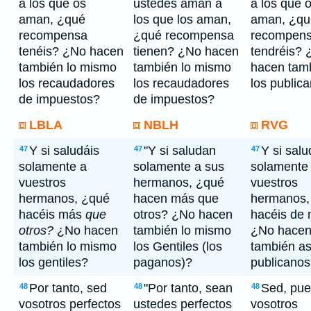
a los que os
ustedes aman a
a los que 
aman, ¿qué
los que los aman,
aman, ¿qu
recompensa
¿qué recompensa
recompen
tenéis? ¿No hacen
tienen? ¿No hacen
tendréis? 
también lo mismo
también lo mismo
hacen tamb
los recaudadores
los recaudadores
los public
de impuestos?
de impuestos?
LBLA
NBLH
RVG
Y si saludáis
"Y si saludan
Y si salu
47
47
47
solamente a
solamente a sus
solamente
vuestros
hermanos, ¿qué
vuestros
hermanos, ¿qué
hacen más que
hermanos,
hacéis más
que
otros? ¿No hacen
hacéis de
otros?
¿No hacen
también lo mismo
¿No hace
también lo mismo
los Gentiles (los
también as
los gentiles?
paganos)?
publicano
Por tanto, sed
"Por tanto, sean
Sed, pue
48
48
48
vosotros perfectos
ustedes perfectos
vosotros