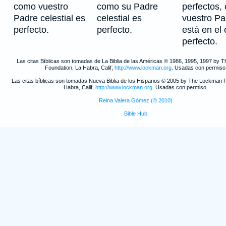
como vuestro
como su Padre
perfectos,
Padre celestial es
celestial es
vuestro Pa
perfecto.
perfecto.
está en el 
perfecto.
Las citas Bíblicas son tomadas de La Biblia de las Américas © 1986, 1995, 1997 by
Foundation, La Habra, Calif,
http://www.lockman.org
. Usadas con permiso
Las citas bíblicas son tomadas Nueva Biblia de los Hispanos © 2005 by The Lockman 
Habra, Calif,
http://www.lockman.org
. Usadas con permiso.
Reina Valera Gómez (© 2010)
Bible Hub