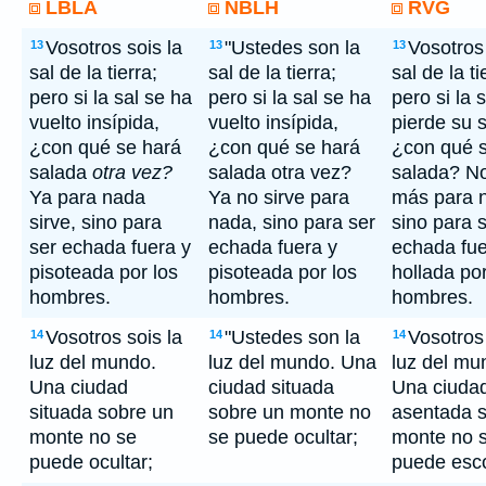
LBLA
NBLH
RVG
Vosotros sois la
"Ustedes son la
Vosotros 
13
13
13
sal de la tierra;
sal de la tierra;
sal de la ti
pero si la sal se ha
pero si la sal se ha
pero si la s
vuelto insípida,
vuelto insípida,
pierde su 
¿con qué se hará
¿con qué se hará
¿con qué 
salada
otra vez?
salada otra vez?
salada? No
Ya para nada
Ya no sirve para
más para 
sirve, sino para
nada, sino para ser
sino para 
ser echada fuera y
echada fuera y
echada fue
pisoteada por los
pisoteada por los
hollada por
hombres.
hombres.
hombres.
Vosotros sois la
"Ustedes son la
Vosotros 
14
14
14
luz del mundo.
luz del mundo. Una
luz del mu
Una ciudad
ciudad situada
Una ciuda
situada sobre un
sobre un monte no
asentada 
monte no se
se puede ocultar;
monte no 
puede ocultar;
puede esc