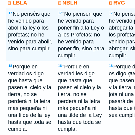
LBLA
NBLH
RVG
No penséis que
"No piensen que
No pensé
17
17
17
he venido para
he venido para
he venido 
abolir la ley o los
poner fin a la Ley o
abrogar la 
profetas; no he
a los Profetas; no
los profeta
venido para abolir,
he venido para
venido par
sino para cumplir.
poner fin, sino para
abrogar, s
cumplir.
cumplir.
Porque en
"Porque en
Porque d
18
18
18
verdad os digo
verdad les digo
os digo
qu
que hasta que
que hasta que
que pasen 
pasen el cielo y la
pasen el cielo y la
y la tierra,
tierra, no se
tierra, no se
jota ni una 
perderá ni la letra
perderá ni la letra
pasará de l
más pequeña ni
más pequeña ni
hasta que 
una tilde de la ley
una tilde de la Ley
sea cumpli
hasta que toda se
hasta que toda se
cumpla.
cumpla.