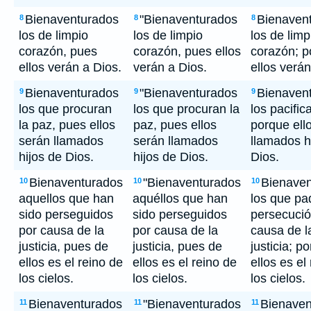
Bienaventurados
"Bienaventurados
Bienaven
8
8
8
los de limpio
los de limpio
los de limp
corazón, pues
corazón, pues ellos
corazón; p
ellos verán a Dios.
verán a Dios.
ellos verán
Bienaventurados
"Bienaventurados
Bienaven
9
9
9
los que procuran
los que procuran la
los pacific
la paz, pues ellos
paz, pues ellos
porque ell
serán llamados
serán llamados
llamados h
hijos de Dios.
hijos de Dios.
Dios.
Bienaventurados
"Bienaventurados
Bienaven
10
10
10
aquellos que han
aquéllos que han
los que p
sido perseguidos
sido perseguidos
persecució
por causa de la
por causa de la
causa de l
justicia, pues de
justicia, pues de
justicia; p
ellos es el reino de
ellos es el reino de
ellos es el
los cielos.
los cielos.
los cielos.
Bienaventurados
"Bienaventurados
Bienaven
11
11
11