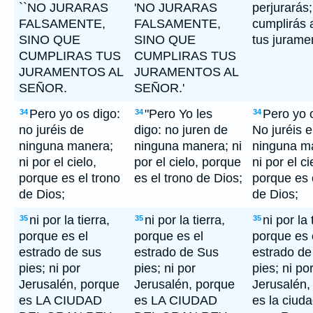
``NO JURARAS
'NO JURARAS
perjurarás
FALSAMENTE,
FALSAMENTE,
cumplirás 
SINO QUE
SINO QUE
tus jurame
CUMPLIRAS TUS
CUMPLIRAS TUS
JURAMENTOS AL
JURAMENTOS AL
SEÑOR.
SEÑOR.'
Pero yo os digo:
"Pero Yo les
Pero yo 
34
34
34
no juréis de
digo: no juren de
No juréis 
ninguna manera;
ninguna manera; ni
ninguna m
ni por el cielo,
por el cielo, porque
ni por el ci
porque es el trono
es el trono de Dios;
porque es 
de Dios;
de Dios;
ni por la tierra,
ni por la tierra,
ni por la 
35
35
35
porque es el
porque es el
porque es 
estrado de sus
estrado de Sus
estrado de
pies; ni por
pies; ni por
pies; ni po
Jerusalén, porque
Jerusalén, porque
Jerusalén,
es LA CIUDAD
es LA CIUDAD
es la ciuda