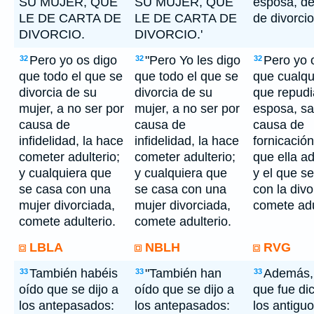
SU MUJER, QUE
SU MUJER, QUE
esposa, dé
LE DE CARTA DE
LE DE CARTA DE
de divorcio
DIVORCIO.
DIVORCIO.'
Pero yo os digo
"Pero Yo les digo
Pero yo 
32
32
32
que todo el que se
que todo el que se
que cualqu
divorcia de su
divorcia de su
que repudi
mujer, a no ser por
mujer, a no ser por
esposa, sa
causa de
causa de
causa de
infidelidad, la hace
infidelidad, la hace
fornicació
cometer adulterio;
cometer adulterio;
que ella ad
y cualquiera que
y cualquiera que
y el que s
se casa con una
se casa con una
con la divo
mujer divorciada,
mujer divorciada,
comete adu
comete adulterio.
comete adulterio.
LBLA
NBLH
RVG
También habéis
"También han
Además, 
33
33
33
oído que se dijo a
oído que se dijo a
que fue di
los antepasados:
los antepasados:
los antigu