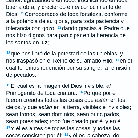
Señor, agradándole en todo, fructificando en toda
buena obra, y creciendo en
el
conocimiento de
Dios.
Corroborados de toda fortaleza, conforme
11
a la potencia de su gloria, para toda paciencia y
tolerancia con gozo;
dando gracias al Padre que
12
nos hizo dignos para participar en la herencia de
los santos en luz;
que nos libró de la potestad de las tinieblas, y
13
nos traspasó en el Reino de su amado Hijo,
en el
14
cual tenemos redención por su sangre, la remisión
de pecados.
El cual es la imagen del Dios invisible,
el
15
Primogénito de toda criatura.
Porque por él
16
fueron creadas todas las cosas que
están
en los
cielos, y que
están
en la tierra, visibles e invisibles;
sean tronos, sean dominios, sean principados,
sean potestades; todo fue creado por él y en él.
Y él es antes de todas las cosas, y todas las
17
cosas consisten por él;
y él es la cabeza, del
18