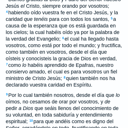
Jesús
el
Cristo, siempre orando por vosotros;
habiendo oído vuestra fe en el Cristo Jesús, y la
4
caridad
que tenéis
para con todos los santos,
a
5
causa de la esperanza que os está guardada en
los cielos; la cual habéis oído ya por la palabra de
la verdad del Evangelio;
el cual ha llegado hasta
6
vosotros, como
está
por todo el mundo; y fructifica,
como también en vosotros, desde el día que
oísteis y conocisteis la gracia de Dios en verdad,
como
lo
habéis aprendido de Epafras, nuestro
7
consiervo amado, el cual es para vosotros un fiel
ministro de Cristo Jesús;
quien también nos ha
8
declarado vuestra caridad en Espíritu.
Por lo cual también nosotros, desde el día que
lo
9
oímos, no cesamos de orar por vosotros, y
de
pedir
a Dios
que seáis llenos del conocimiento de
su voluntad, en toda sabiduría y entendimiento
espiritual;
para que andéis como es digno del
10