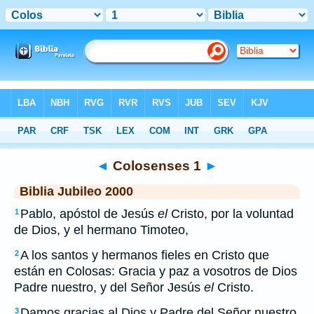
Biblia
>
JUB
> Colosenses 1
◄
Colosenses 1
►
Biblia Jubileo 2000
Pablo, apóstol de Jesús
el
Cristo, por la voluntad
1
de Dios, y el hermano Timoteo,
A los santos y hermanos fieles en Cristo que
2
están en Colosas: Gracia y paz a vosotros de Dios
Padre nuestro, y del Señor Jesús
el
Cristo.
Damos gracias al Dios y Padre del Señor nuestro
3