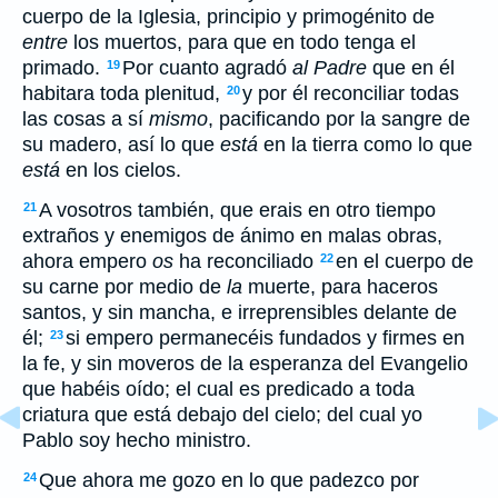
cuerpo de la Iglesia, principio y primogénito de
entre
los muertos, para que en todo tenga el
primado.
Por cuanto agradó
al Padre
que en él
19
habitara toda plenitud,
y por él reconciliar todas
20
las cosas a sí
mismo
, pacificando por la sangre de
su madero, así lo que
está
en la tierra como lo que
está
en los cielos.
A vosotros también, que erais en otro tiempo
21
extraños y enemigos de ánimo en malas obras,
ahora empero
os
ha reconciliado
en el cuerpo de
22
su carne por medio de
la
muerte, para haceros
santos, y sin mancha, e irreprensibles delante de
él;
si empero permanecéis fundados y firmes en
23
la fe, y sin moveros de la esperanza del Evangelio
que habéis oído; el cual es predicado a toda
criatura que está debajo del cielo; del cual yo
Pablo soy hecho ministro.
Que ahora me gozo en lo que padezco por
24