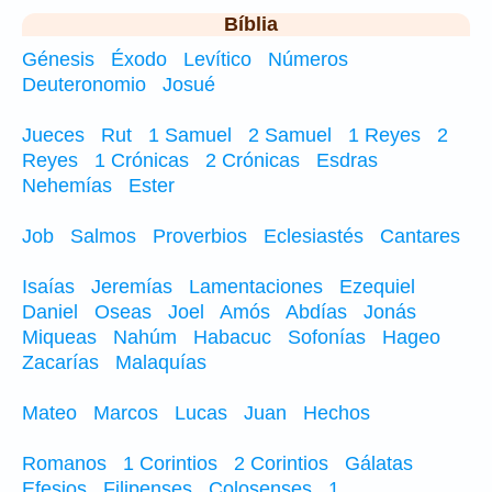
Bíblia
Génesis
Éxodo
Levítico
Números
Deuteronomio
Josué
Jueces
Rut
1 Samuel
2 Samuel
1 Reyes
2
Reyes
1 Crónicas
2 Crónicas
Esdras
Nehemías
Ester
Job
Salmos
Proverbios
Eclesiastés
Cantares
Isaías
Jeremías
Lamentaciones
Ezequiel
Daniel
Oseas
Joel
Amós
Abdías
Jonás
Miqueas
Nahúm
Habacuc
Sofonías
Hageo
Zacarías
Malaquías
Mateo
Marcos
Lucas
Juan
Hechos
Romanos
1 Corintios
2 Corintios
Gálatas
Efesios
Filipenses
Colosenses
1