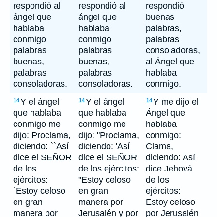
respondió al
respondió al
respondió
ángel que
ángel que
buenas
hablaba
hablaba
palabras,
conmigo
conmigo
palabras
palabras
palabras
consoladoras,
buenas,
buenas,
al Ángel que
palabras
palabras
hablaba
consoladoras.
consoladoras.
conmigo.
Y el ángel
Y el ángel
Y me dijo el
14
14
14
que hablaba
que hablaba
Ángel que
conmigo me
conmigo me
hablaba
dijo: Proclama,
dijo: "Proclama,
conmigo:
diciendo: ``Así
diciendo: 'Así
Clama,
dice el SEÑOR
dice el SEÑOR
diciendo: Así
de los
de los ejércitos:
dice Jehová
ejércitos:
"Estoy celoso
de los
`Estoy celoso
en gran
ejércitos:
en gran
manera por
Estoy celoso
manera por
Jerusalén y por
por Jerusalén