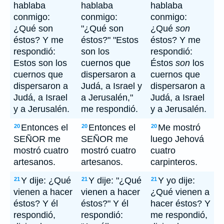
hablaba
hablaba
hablaba
conmigo:
conmigo:
conmigo:
¿Qué son
"¿Qué son
¿Qué
son
éstos? Y me
éstos?" "Estos
éstos? Y me
respondió:
son los
respondió:
Estos son los
cuernos que
Éstos
son
los
cuernos que
dispersaron a
cuernos que
dispersaron a
Judá, a Israel y
dispersaron a
Judá, a Israel
a Jerusalén,"
Judá, a Israel
y a Jerusalén.
me respondió.
y a Jerusalén.
Entonces el
Entonces el
Me mostró
20
20
20
SEÑOR me
SEÑOR me
luego Jehová
mostró cuatro
mostró cuatro
cuatro
artesanos.
artesanos.
carpinteros.
Y dije: ¿Qué
Y dije: "¿Qué
Y yo dije:
21
21
21
vienen a hacer
vienen a hacer
¿Qué vienen a
éstos? Y él
éstos?" Y él
hacer éstos? Y
respondió,
respondió:
me respondió,