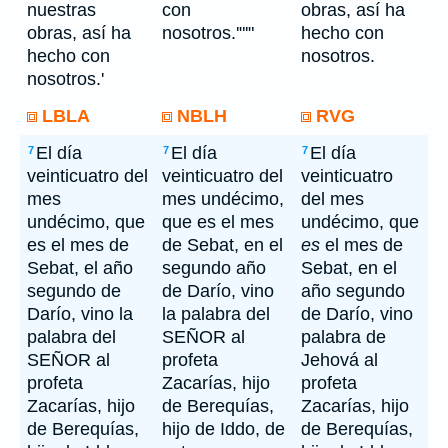
nuestras
con
obras, así ha
obras, así ha
nosotros.'"'"
hecho con
hecho con
nosotros.
nosotros.'
LBLA
NBLH
RVG
El día
El día
El día
7
7
7
veinticuatro del
veinticuatro del
veinticuatro
mes
mes undécimo,
del mes
undécimo, que
que es el mes
undécimo, que
es el mes de
de Sebat, en el
es
el mes de
Sebat, el año
segundo año
Sebat, en el
segundo de
de Darío, vino
año segundo
Darío, vino la
la palabra del
de Darío, vino
palabra del
SEÑOR al
palabra de
SEÑOR al
profeta
Jehová al
profeta
Zacarías, hijo
profeta
Zacarías, hijo
de Berequías,
Zacarías, hijo
de Berequías,
hijo de Iddo, de
de Berequías,