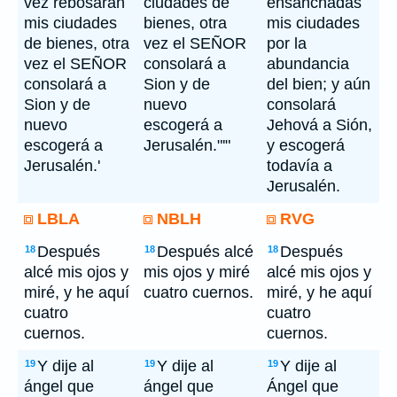
vez rebosarán
ciudades de
ensanchadas
mis ciudades
bienes, otra
mis ciudades
de bienes, otra
vez el SEÑOR
por la
vez el SEÑOR
consolará a
abundancia
consolará a
Sion y de
del bien; y aún
Sion y de
nuevo
consolará
nuevo
escogerá a
Jehová a Sión,
escogerá a
Jerusalén."'"
y escogerá
Jerusalén.'
todavía a
Jerusalén.
LBLA
NBLH
RVG
Después
Después alcé
Después
18
18
18
alcé mis ojos y
mis ojos y miré
alcé mis ojos y
miré, y he aquí
cuatro cuernos.
miré, y he aquí
cuatro
cuatro
cuernos.
cuernos.
Y dije al
Y dije al
Y dije al
19
19
19
ángel que
ángel que
Ángel que