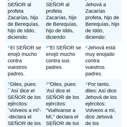
SEÑOR al
SEÑOR al
Jehová a
profeta
profeta
Zacarías
Zacarías, hijo
Zacarías, hijo
profeta, hijo de
de Berequías,
de Berequías,
Berequías, hijo
hijo de Iddo,
hijo de Iddo,
de Iddo,
diciendo:
diciendo:
diciendo:
El SEÑOR se
"El SEÑOR se
Jehová está
2
2
2
enojó mucho
enojó mucho
muy enojado
contra
contra sus
contra
vuestros
padres.
vuestros
padres.
padres.
Diles, pues:
"Diles, pues:
Por tanto,
3
3
3
``Así dice el
'Así dice el
diles: Así dice
SEÑOR de los
SEÑOR de los
Jehová de los
ejércitos:
ejércitos:
ejércitos:
`Volveos a mí'-
"Vuélvanse a
Volveos a mí,
-declara el
Mí," declara el
dice Jehová
SEÑOR de los
SEÑOR de los
de los