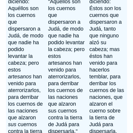
diciendo:
"Aquéllos son
diciendo:
Aquéllos son
los cuernos
Éstos
son
los
los cuernos
que
cuernos que
que
dispersaron a
dispersaron a
dispersaron a
Judá, de modo
Judá, tanto
Judá, de modo
que nadie ha
que ninguno
que nadie ha
podido levantar
alzó su
podido
la cabeza; pero
cabeza; mas
levantar la
estos
éstos han
cabeza; pero
artesanos han
venido para
estos
venido para
hacerlos
artesanos
han
aterrorizarlos,
temblar, para
venido para
para derribar
derribar los
aterrorizarlos,
los cuernos de
cuernos de las
para derribar
las naciones
naciones, que
los cuernos de
que alzaron
alzaron el
las naciones
sus cuernos
cuerno sobre
que alzaron
contra la tierra
la tierra de
sus
cuernos
de Judá para
Judá para
contra la tierra
dispersarla."
dispersarla.