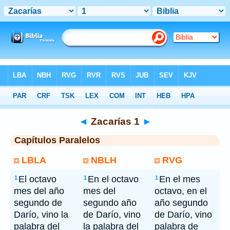
Bíblia
> Zacarías 1
◄
Zacarías 1
►
Capítulos Paralelos
LBLA
NBLH
RVG
El octavo
En el octavo
En el mes
1
1
1
mes del año
mes del
octavo, en el
segundo de
segundo año
año segundo
Darío, vino la
de Darío, vino
de Darío, vino
palabra del
la palabra del
palabra de