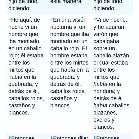
hijo de Iddo,
esta manera:
hijo de Iddo,
diciendo:
diciendo:
He aquí, de
En una visión
Vi de noche,
8
8
8
noche vi un
nocturna vi un
y he aquí un
hombre que
hombre que iba
varón que
iba montado
montado en un
cabalgaba
en un caballo
caballo rojo. El
sobre un
rojo; él estaba
hombre estaba
caballo alazán,
entre los
entre los mirtos
el cual estaba
mirtos que
que había en la
entre los
había en la
quebrada, y
mirtos que
quebrada, y
detrás de él,
había
en la
detrás de él,
caballos rojos,
hondura; y
caballos rojos,
castaños y
detrás de él
castaños y
blancos.
había
caballos
blancos.
alazanes,
overos y
blancos.
Entonces
Entonces dije:
Entonces
9
9
9