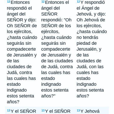
Entonces
Entonces el
Y respondió
12
12
12
respondió el
ángel del
el Ángel de
ángel del
SEÑOR
Jehová, y dijo:
SEÑOR y dijo:
respondió: "Oh
Oh Jehová de
Oh SEÑOR de
SEÑOR de los
los ejércitos,
los ejércitos,
ejércitos,
¿hasta cuándo
¿hasta cuándo
¿hasta cuándo
no tendrás
seguirás sin
seguirás sin
piedad de
compadecerte
compadecerte
Jerusalén, y
de Jerusalén y
de Jerusalén y
de las
de las
de las ciudades
ciudades de
ciudades de
de Judá, contra
Judá, con las
Judá, contra
las cuales has
cuales has
las cuales has
estado
estado
estado
indignado
indignado
indignado
estos setenta
estos setenta
estos setenta
años?"
años?
años?
Y el SEÑOR
Y el SEÑOR
Y Jehová
13
13
13