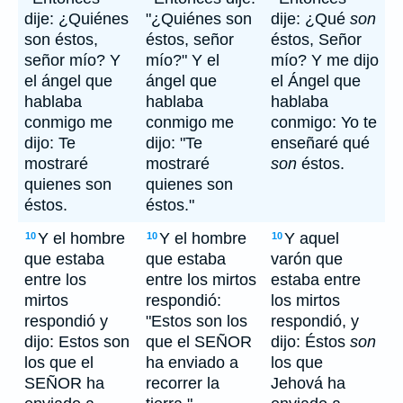
dije: ¿Quiénes
"¿Quiénes son
dije: ¿Qué
son
son éstos,
éstos, señor
éstos, Señor
señor mío? Y
mío?" Y el
mío? Y me dijo
el ángel que
ángel que
el Ángel que
hablaba
hablaba
hablaba
conmigo me
conmigo me
conmigo: Yo te
dijo: Te
dijo: "Te
enseñaré qué
mostraré
mostraré
son
éstos.
quienes son
quienes son
éstos.
éstos."
Y el hombre
Y el hombre
Y aquel
10
10
10
que estaba
que estaba
varón que
entre los
entre los mirtos
estaba entre
mirtos
respondió:
los mirtos
respondió y
"Estos son los
respondió, y
dijo: Estos son
que el SEÑOR
dijo: Éstos
son
los que el
ha enviado a
los que
SEÑOR ha
recorrer la
Jehová ha