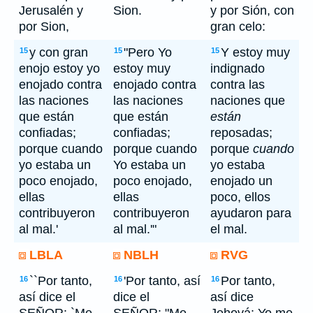
Jerusalén y
Sion.
y por Sión, con
por Sion,
gran celo:
y con gran
"Pero Yo
Y estoy muy
15
15
15
enojo estoy yo
estoy muy
indignado
enojado contra
enojado contra
contra las
las naciones
las naciones
naciones que
que están
que están
están
confiadas;
confiadas;
reposadas;
porque cuando
porque cuando
porque
cuando
yo estaba un
Yo estaba un
yo estaba
poco enojado,
poco enojado,
enojado un
ellas
ellas
poco, ellos
contribuyeron
contribuyeron
ayudaron para
al mal.'
al mal.'"
el mal.
LBLA
NBLH
RVG
``Por tanto,
'Por tanto, así
Por tanto,
16
16
16
así dice el
dice el
así dice