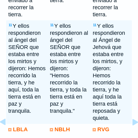
enviado a
tierra."
enviado a
recorrer la
recorrer la
tierra.
tierra.
Y ellos
Y ellos
Y ellos
11
11
11
respondieron
respondieron al
respondieron
al ángel del
ángel del
al Ángel de
SEÑOR que
SEÑOR que
Jehová que
estaba entre
estaba entre
estaba entre
los mirtos y
los mirtos y
los mirtos, y
dijeron: Hemos
dijeron:
dijeron:
recorrido la
"Hemos
Hemos
tierra, y he
recorrido la
recorrido la
aquí, toda la
tierra, y toda la
tierra, y he
tierra está en
tierra está en
aquí toda la
paz y
paz y
tierra está
tranquila.
tranquila."
reposada y
quieta.
LBLA
NBLH
RVG