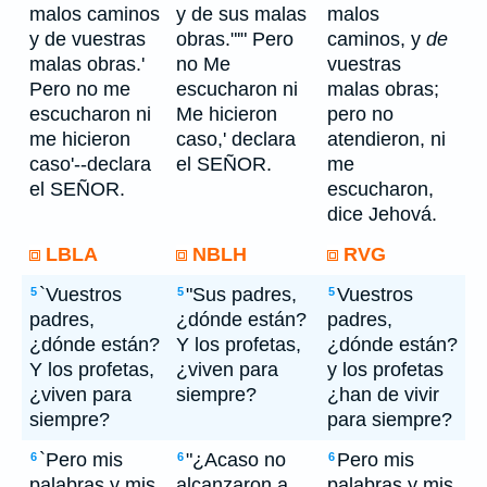
malos caminos
y de sus malas
malos
y de vuestras
obras."'" Pero
caminos, y
de
malas obras.'
no Me
vuestras
Pero no me
escucharon ni
malas obras;
escucharon ni
Me hicieron
pero no
me hicieron
caso,' declara
atendieron, ni
caso'--declara
el SEÑOR.
me
el SEÑOR.
escucharon,
dice Jehová.
LBLA
NBLH
RVG
`Vuestros
"Sus padres,
Vuestros
5
5
5
padres,
¿dónde están?
padres,
¿dónde están?
Y los profetas,
¿dónde están?
Y los profetas,
¿viven para
y los profetas
¿viven para
siempre?
¿han de vivir
siempre?
para siempre?
`Pero mis
"¿Acaso no
Pero mis
6
6
6
palabras y mis
alcanzaron a
palabras y mis