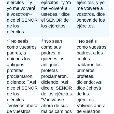
ejércitos-- `y
ejércitos, "y Yo
ejércitos, y yo
yo me volveré
me volveré a
me volveré a
a vosotros'--
ustedes," dice
vosotros, dice
dice el SEÑOR
el SEÑOR de
Jehová de los
de los
los ejércitos.
ejércitos.
ejércitos.
`No seáis
"No sean
No seáis
4
4
4
como vuestros
como sus
como vuestros
padres, a
padres, a
padres, a los
quienes los
quienes los
cuales
antiguos
antiguos
hablaron los
profetas
profetas
primeros
proclamaron,
proclamaron,
profetas,
diciendo: ``Así
diciendo: 'Así
diciendo: Así
dice el SEÑOR
dice el SEÑOR
dice Jehová
de los
de los ejércitos:
de los
ejércitos:
"Vuélvanse
ejércitos:
`Volveos ahora
ahora de sus
Volveos ahora
de vuestros
malos caminos
de vuestros