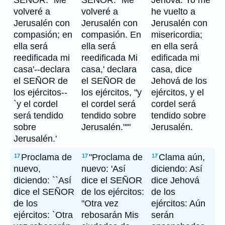
SEÑOR: `Me
SEÑOR: "Me
Jehová: Yo me
volveré a
volveré a
he vuelto a
Jerusalén con
Jerusalén con
Jerusalén con
compasión; en
compasión. En
misericordia;
ella será
ella será
en ella será
reedificada mi
reedificada Mi
edificada mi
casa'--declara
casa,' declara
casa, dice
el SEÑOR de
el SEÑOR de
Jehová de los
los ejércitos--
los ejércitos, "y
ejércitos, y el
`y el cordel
el cordel será
cordel será
será tendido
tendido sobre
tendido sobre
sobre
Jerusalén."'"
Jerusalén.
Jerusalén.'
Proclama de
"Proclama de
Clama aún,
17
17
17
nuevo,
nuevo: 'Así
diciendo: Así
diciendo: ``Así
dice el SEÑOR
dice Jehová
dice el SEÑOR
de los ejércitos:
de los
de los
"Otra vez
ejércitos: Aún
ejércitos: `Otra
rebosarán Mis
serán