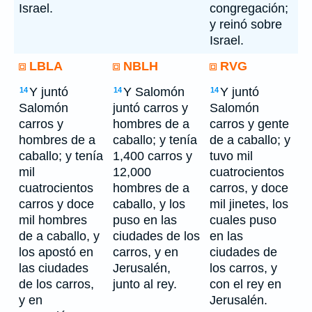
Israel.
congregación;
y reinó sobre
Israel.
LBLA
NBLH
RVG
Y juntó
Y Salomón
Y juntó
14
14
14
Salomón
juntó carros y
Salomón
carros y
hombres de a
carros y gente
hombres de a
caballo; y tenía
de a caballo; y
caballo; y tenía
1,400 carros y
tuvo mil
mil
12,000
cuatrocientos
cuatrocientos
hombres de a
carros, y doce
carros y doce
caballo, y los
mil jinetes, los
mil hombres
puso en las
cuales puso
de a caballo, y
ciudades de los
en las
los apostó en
carros, y en
ciudades de
las ciudades
Jerusalén,
los carros, y
de los carros,
junto al rey.
con el rey en
y en
Jerusalén.