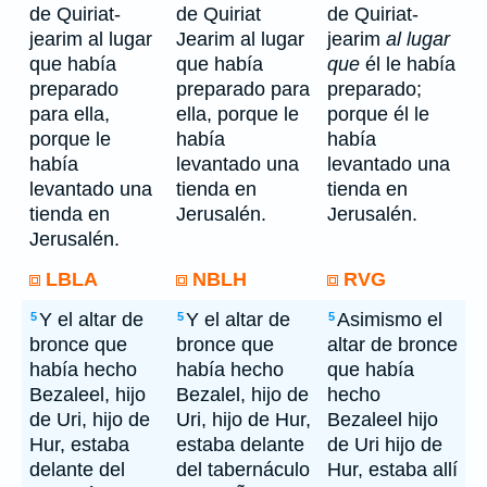
de Quiriat-
de Quiriat
de Quiriat-
jearim al lugar
Jearim al lugar
jearim
al lugar
que había
que había
que
él le había
preparado
preparado para
preparado;
para ella,
ella, porque le
porque él le
porque le
había
había
había
levantado una
levantado una
levantado una
tienda en
tienda en
tienda en
Jerusalén.
Jerusalén.
Jerusalén.
LBLA
NBLH
RVG
Y el altar de
Y el altar de
Asimismo el
5
5
5
bronce que
bronce que
altar de bronce
había hecho
había hecho
que había
Bezaleel, hijo
Bezalel, hijo de
hecho
de Uri, hijo de
Uri, hijo de Hur,
Bezaleel hijo
Hur, estaba
estaba delante
de Uri hijo de
delante del
del tabernáculo
Hur, estaba allí