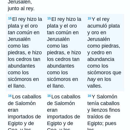
Jerusalén,
junto al rey.
El rey hizo la
El rey hizo la
Y el rey
15
15
15
plata y el oro
plata y el oro
acumuló plata
tan común
en
tan común en
y oro en
Jerusalén
Jerusalén
Jerusalén
como las
como las
como piedras,
piedras, e hizo
piedras, e hizo
y cedro en
los cedros tan
los cedros tan
abundancia
abundantes
abundantes
como los
como los
como los
sicómoros que
sicómoros en
sicómoros en
hay
en los
el llano.
el llano.
valles.
Los caballos
Los caballos
Y Salomón
16
16
16
de Salomón
de Salomón
tenía caballos
eran
eran
y lienzos finos
importados de
importados de
traídos de
Egipto y de
Egipto y de
Egipto; pues