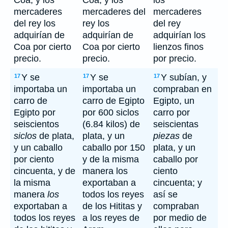
Coa, y los
Coa, y los
los
mercaderes
mercaderes del
mercaderes
del rey los
rey los
del rey
adquirían de
adquirían de
adquirían los
Coa por cierto
Coa por cierto
lienzos finos
precio.
precio.
por precio.
Y se
Y se
Y subían, y
17
17
17
importaba un
importaba un
compraban en
carro de
carro de Egipto
Egipto, un
Egipto por
por 600 siclos
carro por
seiscientos
(6.84 kilos) de
seiscientas
siclos
de plata,
plata, y un
piezas
de
y un caballo
caballo por 150
plata, y un
por ciento
y de la misma
caballo por
cincuenta, y de
manera los
ciento
la misma
exportaban a
cincuenta; y
manera
los
todos los reyes
así se
exportaban a
de los Hititas y
compraban
todos los reyes
a los reyes de
por medio de