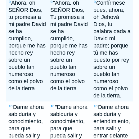
Ahora, oh
"Ahora, oh
Confírmese
9
9
9
SEÑOR Dios,
SEÑOR Dios,
pues, ahora,
tu promesa a
Tu promesa a
oh Jehová
mi padre David
mi padre David
Dios, tu
se ha
se ha
palabra dada a
cumplido,
cumplido,
David mi
porque me has
porque me has
padre; porque
hecho rey
hecho rey
tú me has
sobre un
sobre un
puesto por rey
pueblo tan
pueblo tan
sobre un
numeroso
numeroso
pueblo tan
como el polvo
como el polvo
numeroso
de la tierra.
de la tierra.
como el polvo
de la tierra.
Dame ahora
"Dame ahora
Dame ahora
10
10
10
sabiduría y
sabiduría y
sabiduría y
conocimiento,
conocimiento,
entendimiento,
para que
para que
para salir y
pueda salir y
pueda salir y
entrar delante