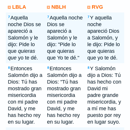
LBLA
NBLH
RVG
Aquella
Aquella noche
Y aquella
7
7
7
noche Dios se
Dios se
noche
apareció a
apareció a
apareció Dios
Salomón y le
Salomón y le
a Salomón, y
dijo: Pide lo
dijo: "Pide lo
le dijo: Pide lo
que
quieras
que quieras
que quieras
que
yo te dé.
que Yo te dé."
que yo te dé.
Entonces
Entonces
Y Salomón
8
8
8
Salomón dijo a
Salomón dijo a
dijo a Dios: Tú
Dios: Tú has
Dios: "Tú has
has hecho con
mostrado gran
mostrado gran
David mi
misericordia
misericordia
padre grande
con mi padre
con mi padre
misericordia, y
David, y me
David, y me
a mí me has
has hecho rey
has hecho rey
puesto por rey
en su lugar.
en su lugar.
en lugar suyo.