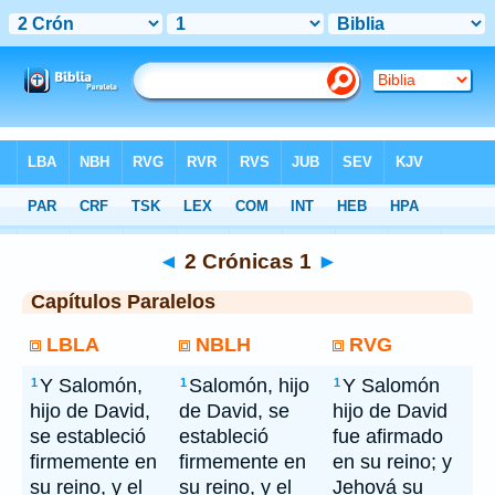
Bíblia
> 2 Crónicas 1
◄
2 Crónicas 1
►
Capítulos Paralelos
LBLA
NBLH
RVG
Y Salomón,
Salomón, hijo
Y Salomón
1
1
1
hijo de David,
de David, se
hijo de David
se estableció
estableció
fue afirmado
firmemente en
firmemente en
en su reino; y
su reino, y el
su reino, y el
Jehová su