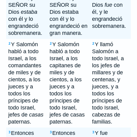
SEÑOR su
SEÑOR su
Dios
fue
con
Dios
estaba
Dios estaba
él, y le
con él y lo
con él y lo
engrandeció
engrandeció
engrandeció en
sobremanera.
sobremanera.
gran manera.
Y Salomón
Y Salomón
Y llamó
2
2
2
habló a todo
habló a todo
Salomón a
Israel, a los
Israel, a los
todo Israel, a
comandantes
capitanes de
los jefes de
de miles y de
miles y de
millares y de
cientos, a los
cientos, a los
centenas, y
jueces y a
jueces y a
jueces, y a
todos los
todos los
todos los
príncipes de
príncipes de
príncipes de
todo Israel,
todo Israel,
todo Israel,
jefes de
casas
jefes de casas
cabezas de
paternas.
paternas.
familias.
Entonces
Entonces
Y fue
3
3
3