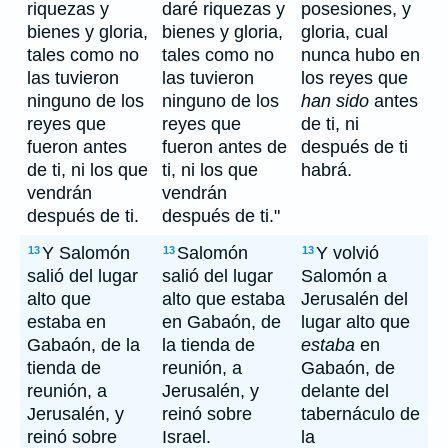
riquezas y
daré riquezas y
posesiones, y
bienes y gloria,
bienes y gloria,
gloria, cual
tales como no
tales como no
nunca hubo en
las tuvieron
las tuvieron
los reyes que
ninguno de los
ninguno de los
han sido
antes
reyes que
reyes que
de ti, ni
fueron antes
fueron antes de
después de ti
de ti, ni los que
ti, ni los que
habrá.
vendrán
vendrán
después de ti.
después de ti."
Y Salomón
Salomón
Y volvió
13
13
13
salió del lugar
salió del lugar
Salomón a
alto que
alto que estaba
Jerusalén del
estaba en
en Gabaón, de
lugar alto que
Gabaón, de la
la tienda de
estaba
en
tienda de
reunión, a
Gabaón, de
reunión, a
Jerusalén, y
delante del
Jerusalén, y
reinó sobre
tabernáculo de
reinó sobre
Israel.
la