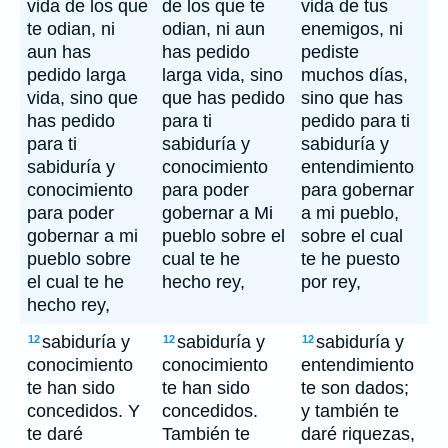
vida de los que
de los que te
vida de tus
te odian, ni
odian, ni aun
enemigos, ni
aun has
has pedido
pediste
pedido larga
larga vida, sino
muchos días,
vida, sino que
que has pedido
sino que has
has pedido
para ti
pedido para ti
para ti
sabiduría y
sabiduría y
sabiduría y
conocimiento
entendimiento
conocimiento
para poder
para gobernar
para poder
gobernar a Mi
a mi pueblo,
gobernar a mi
pueblo sobre el
sobre el cual
pueblo sobre
cual te he
te he puesto
el cual te he
hecho rey,
por rey,
hecho rey,
sabiduría y
sabiduría y
sabiduría y
12
12
12
conocimiento
conocimiento
entendimiento
te han sido
te han sido
te son dados;
concedidos. Y
concedidos.
y también te
te daré
También te
daré riquezas,