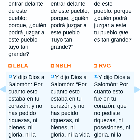
entrar delante
entrar delante
de este
de este
de este pueblo;
pueblo: porque
pueblo;
porque, ¿quién
¿quién podrá
porque, ¿quién
podrá juzgar a
juzgar a este
podrá juzgar a
este pueblo
tu pueblo
que
este pueblo
Tuyo tan
es
tan grande?
tuyo tan
grande?"
grande?
LBLA
NBLH
RVG
Y dijo Dios a
Y dijo Dios a
Y dijo Dios a
11
11
11
Salomón: Por
Salomón: "Por
Salomón: Por
cuanto esto
cuanto esto
cuanto esto
estaba en tu
estaba en tu
fue en tu
corazón, y no
corazón, y no
corazón, que
has pedido
has pedido
no pediste
riquezas, ni
riquezas, ni
riquezas, ni
bienes, ni
bienes, ni
posesiones, ni
gloria, ni la
gloria, ni la vida
gloria, ni la