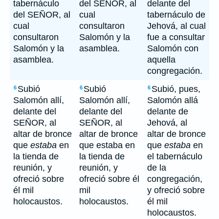
tabernáculo
del SEÑOR, al
delante del
del SEÑOR, al
cual
tabernáculo de
cual
consultaron
Jehová, al cual
consultaron
Salomón y la
fue a consultar
Salomón y la
asamblea.
Salomón con
asamblea.
aquella
congregación.
Subió
Subió
Subió, pues,
6
6
6
Salomón allí,
Salomón allí,
Salomón allá
delante del
delante del
delante de
SEÑOR, al
SEÑOR, al
Jehová, al
altar de bronce
altar de bronce
altar de bronce
que
estaba
en
que estaba en
que
estaba
en
la tienda de
la tienda de
el tabernáculo
reunión, y
reunión, y
de la
ofreció sobre
ofreció sobre él
congregación,
él mil
mil
y ofreció sobre
holocaustos.
holocaustos.
él mil
holocaustos.