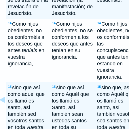
se os traerá en la
revelación (la
Jesucristo.
revelación de
manifestación) de
Jesucristo.
Jesucristo.
Como hijos
Como hijos
Como hijos
14
14
14
obedientes, no
obedientes, no se
obedientes, n
os conforméis a
conformen a los
os conforméis
los deseos que
deseos que antes
las
antes
teníais
en
tenían en su
concupiscenc
vuestra
ignorancia,
que antes ten
ignorancia,
estando en
vuestra
ignorancia;
sino que así
sino que así
sino que, as
15
15
15
como aquel que
como Aquél que
como Aquél q
os llamó es
los llamó es
os llamó es
santo, así
Santo, así
santo, así
también sed
también sean
también voso
vosotros santos
ustedes santos
sed santos e
en toda
vuestra
en toda su
toda
vuestra