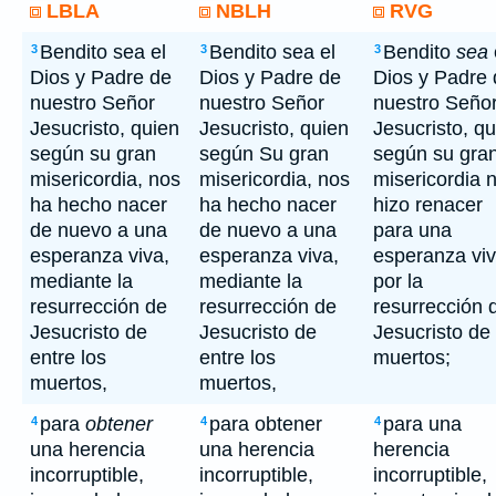
LBLA
NBLH
RVG
Bendito sea el
Bendito sea el
Bendito
sea
3
3
3
Dios y Padre de
Dios y Padre de
Dios y Padre 
nuestro Señor
nuestro Señor
nuestro Seño
Jesucristo, quien
Jesucristo, quien
Jesucristo, q
según su gran
según Su gran
según su gra
misericordia, nos
misericordia, nos
misericordia 
ha hecho nacer
ha hecho nacer
hizo renacer
de nuevo a una
de nuevo a una
para una
esperanza viva,
esperanza viva,
esperanza viv
mediante la
mediante la
por la
resurrección de
resurrección de
resurrección 
Jesucristo de
Jesucristo de
Jesucristo de 
entre los
entre los
muertos;
muertos,
muertos,
para
obtener
para obtener
para una
4
4
4
una herencia
una herencia
herencia
incorruptible,
incorruptible,
incorruptible,