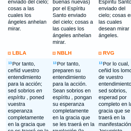
enviado del cielo;
buenas nuevas)
Espíritu Sant
cosas a las
por el Espíritu
enviado del
cuales los
Santo enviado
cielo; cosas 
ángeles anhelan
del cielo; cosas a
las cuales
mirar.
las cuales los
desean mirar 
ángeles anhelan
ángeles.
mirar.
LBLA
NBLH
RVG
Por tanto,
Por tanto,
Por lo cual,
13
13
13
ceñid vuestro
preparen su
ceñid los lom
entendimiento
entendimiento
de vuestro
para la acción;
para la acción.
entendimiento
sed sobrios
en
Sean sobrios en
sed sobrios,
espíritu
, poned
espíritu , pongan
esperad por
vuestra
su esperanza
completo en l
esperanza
completamente
gracia que se
completamente
en la gracia que
traerá en la
en la gracia que
se les traerá en la
manifestación