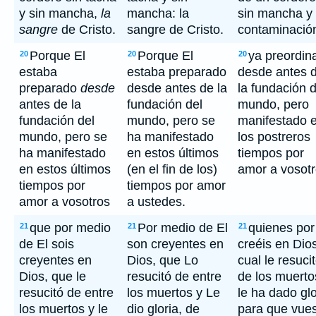
y sin mancha,
la
mancha: la
sin mancha y 
sangre
de Cristo.
sangre de Cristo.
contaminació
Porque El
Porque El
ya preordin
20
20
20
estaba
estaba preparado
desde antes 
preparado
desde
desde antes de la
la fundación d
antes de la
fundación del
mundo, pero
fundación del
mundo, pero se
manifestado 
mundo, pero se
ha manifestado
los postreros
ha manifestado
en estos últimos
tiempos por
en estos últimos
(en el fin de los)
amor a vosotr
tiempos por
tiempos por amor
amor a vosotros
a ustedes.
que por medio
Por medio de El
quienes por
21
21
21
de El sois
son creyentes en
creéis en Dios
creyentes en
Dios, que Lo
cual le resuci
Dios, que le
resucitó de entre
de los muerto
resucitó de entre
los muertos y Le
le ha dado glo
los muertos y le
dio gloria, de
para que vues