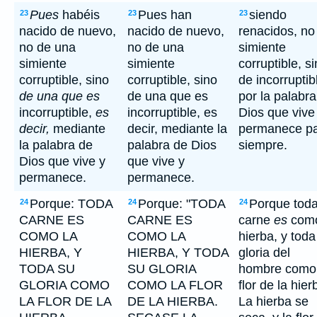
Pues
habéis
Pues han
siendo
23
23
23
nacido de nuevo,
nacido de nuevo,
renacidos, no
no de una
no de una
simiente
simiente
simiente
corruptible, s
corruptible, sino
corruptible, sino
de incorruptib
de una que es
de una que es
por la palabr
incorruptible,
es
incorruptible, es
Dios que vive
decir,
mediante
decir, mediante la
permanece p
la palabra de
palabra de Dios
siempre.
Dios que vive y
que vive y
permanece.
permanece.
Porque: TODA
Porque: "TODA
Porque tod
24
24
24
CARNE ES
CARNE ES
carne
es
como
COMO LA
COMO LA
hierba, y toda
HIERBA, Y
HIERBA, Y TODA
gloria del
TODA SU
SU GLORIA
hombre como 
GLORIA COMO
COMO LA FLOR
flor de la hier
LA FLOR DE LA
DE LA HIERBA.
La hierba se