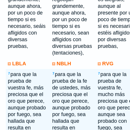
aunque ahora,
grandemente,
aunque al
por un poco de
aunque ahora,
presente por 
tiempo si es
por un poco de
poco de tiemp
necesario, seáis
tiempo si es
si es necesari
afligidos con
necesario, sean
estéis afligido
diversas
afligidos con
por diversas
pruebas,
diversas pruebas
pruebas,
(tentaciones),
LBLA
NBLH
RVG
para que la
para que la
para que la
7
7
7
prueba de
prueba de la fe
prueba de
vuestra fe, más
de ustedes, más
vuestra fe,
preciosa que el
preciosa que el
mucho más
oro que perece,
oro que perece,
preciosa que 
aunque probado
aunque probado
oro que perec
por fuego, sea
por fuego, sea
aunque sea
hallada que
hallada que
probado con
resulta en
resulta en
fuego, sea