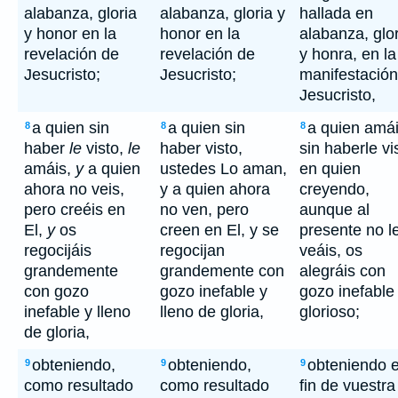
alabanza, gloria
alabanza, gloria y
hallada en
y honor en la
honor en la
alabanza, glo
revelación de
revelación de
y honra, en la
Jesucristo;
Jesucristo;
manifestación
Jesucristo,
a quien sin
a quien sin
a quien amá
8
8
8
haber
le
visto,
le
haber visto,
sin haberle vi
amáis,
y
a quien
ustedes Lo aman,
en quien
ahora no veis,
y a quien ahora
creyendo,
pero creéis en
no ven, pero
aunque al
El,
y
os
creen en El, y se
presente no l
regocijáis
regocijan
veáis, os
grandemente
grandemente con
alegráis con
con gozo
gozo inefable y
gozo inefable
inefable y lleno
lleno de gloria,
glorioso;
de gloria,
obteniendo,
obteniendo,
obteniendo e
9
9
9
como resultado
como resultado
fin de vuestra 