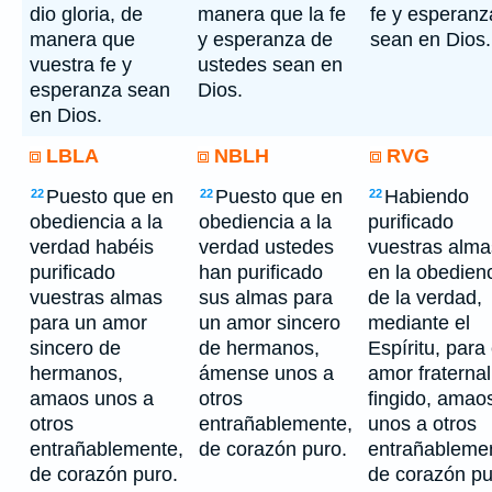
dio gloria, de
manera que la fe
fe y esperanz
manera que
y esperanza de
sean en Dios.
vuestra fe y
ustedes sean en
esperanza sean
Dios.
en Dios.
LBLA
NBLH
RVG
Puesto que en
Puesto que en
Habiendo
22
22
22
obediencia a la
obediencia a la
purificado
verdad habéis
verdad ustedes
vuestras alma
purificado
han purificado
en la obedien
vuestras almas
sus almas para
de la verdad,
para un amor
un amor sincero
mediante el
sincero de
de hermanos,
Espíritu, para 
hermanos,
ámense unos a
amor fraternal
amaos unos a
otros
fingido, amao
otros
entrañablemente,
unos a otros
entrañablemente,
de corazón puro.
entrañableme
de corazón puro.
de corazón pu