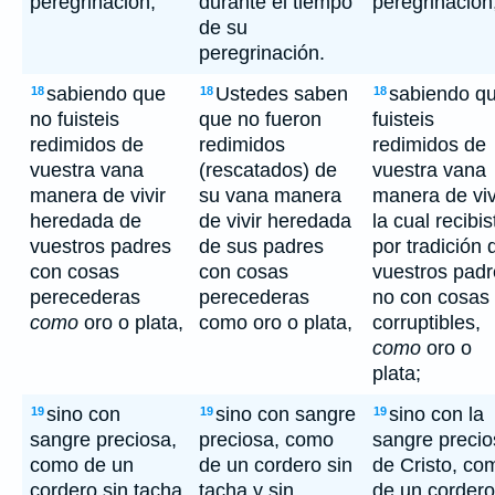
peregrinación;
durante el tiempo
peregrinación
de su
peregrinación.
sabiendo que
Ustedes saben
sabiendo q
18
18
18
no fuisteis
que no fueron
fuisteis
redimidos de
redimidos
redimidos de
vuestra vana
(rescatados) de
vuestra vana
manera de vivir
su vana manera
manera de viv
heredada de
de vivir heredada
la cual recibis
vuestros padres
de sus padres
por tradición 
con cosas
con cosas
vuestros padr
perecederas
perecederas
no con cosas
como
oro o plata,
como oro o plata,
corruptibles,
como
oro o
plata;
sino con
sino con sangre
sino con la
19
19
19
sangre preciosa,
preciosa, como
sangre precio
como de un
de un cordero sin
de Cristo, co
cordero sin tacha
tacha y sin
de un cordero