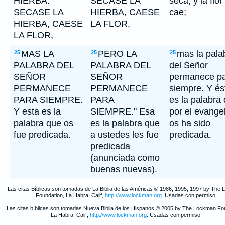
HIERBA.
SECASE LA
seca, y la flor
SECASE LA
HIERBA, CAESE
cae;
HIERBA, CAESE
LA FLOR,
LA FLOR,
MAS LA
PERO LA
mas la pala
25
25
25
PALABRA DEL
PALABRA DEL
del Señor
SEÑOR
SEÑOR
permanece p
PERMANECE
PERMANECE
siempre. Y és
PARA SIEMPRE.
PARA
es la palabra
Y esta es la
SIEMPRE." Esa
por el evange
palabra que os
es la palabra que
os ha sido
fue predicada.
a ustedes les fue
predicada.
predicada
(anunciada como
buenas nuevas).
Las citas Bíblicas son tomadas de La Biblia de las Américas © 1986, 1995, 1997 by The
Foundation, La Habra, Calif,
http://www.lockman.org
. Usadas con permiso.
Las citas bíblicas son tomadas Nueva Biblia de los Hispanos © 2005 by The Lockman Fo
La Habra, Calif,
http://www.lockman.org
. Usadas con permiso.