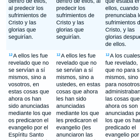
dentro de ellos,
dentro de ellos, al
que estaba e
al predecir los
predecir los
ellos, cuando
sufrimientos de
sufrimientos de
prenunciaba l
Cristo y las
Cristo y las
sufrimientos 
glorias que
glorias que
Cristo, y las
seguirían.
seguirían.
glorias despu
de ellos.
A ellos les fue
A ellos les fue
A los cuales
12
12
12
revelado que no
revelado que no
fue revelado,
se servían a sí
se servían a sí
que no para s
mismos, sino a
mismos, sino a
mismos, sino
vosotros, en
ustedes, en estas
para nosotros
estas cosas que
cosas que ahora
administraba
ahora os han
les han sido
las cosas que
sido anunciadas
anunciadas
ahora os son
mediante los que
mediante los que
anunciadas p
os predicaron el
les predicaron el
los que os ha
evangelio por el
evangelio (les
predicado el
Espíritu Santo
anunciaron las
evangelio por