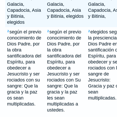
Galacia,
Galacia,
Galacia,
Capadocia, Asia
Capadocia, Asia
Capadocia, A
y Bitinia,
y Bitinia, elegidos
y Bitinia,
elegidos
según el previo
según el previo
elegidos se
2
2
2
conocimiento de
conocimiento de
la prescienci
Dios Padre, por
Dios Padre, por
Dios Padre e
la obra
la obra
santificación 
santificadora del
santificadora del
Espíritu, para
Espíritu, para
Espíritu, para
obedecer y se
obedecer a
obedecer a
rociados con 
Jesucristo y ser
Jesucristo y ser
sangre de
rociados con su
rociados con Su
Jesucristo:
sangre: Que la
sangre: Que la
Gracia y paz 
gracia y la paz
gracia y la paz
sean
os sean
les sean
multiplicadas.
multiplicadas.
multiplicadas a
ustedes.