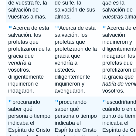
de vuestra fe, la
de su fe, la
que es
la
salvación de
salvación de sus
salvación de
vuestras almas.
almas.
vuestras
alma
Acerca de esta
Acerca de esta
Acerca de e
10
10
10
salvación, los
salvación, los
salvación
profetas que
profetas que
inquirieron y
profetizaron de la
profetizaron de la
diligentement
gracia que
gracia que
indagaron los
vendría
a
vendría a
profetas que
vosotros,
ustedes,
profetizaron 
diligentemente
diligentemente
la gracia
que
inquirieron e
inquirieron y
había de veni
indagaron,
averiguaron,
vosotros,
procurando
procurando
escudriñan
11
11
11
saber qué
saber qué
cuándo o en 
persona o tiempo
persona o tiempo
punto de tie
indicaba el
indicaba el
indicaba el
Espíritu de Cristo
Espíritu de Cristo
Espíritu de Cr