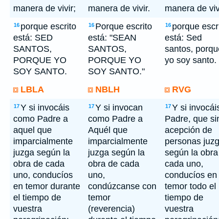
manera de vivir;
manera de vivir.
manera de viv
porque escrito
Porque escrito
porque escr
16
16
16
está: SED
está: "SEAN
está: Sed
SANTOS,
SANTOS,
santos, porqu
PORQUE YO
PORQUE YO
yo soy santo.
SOY SANTO.
SOY SANTO."
LBLA
NBLH
RVG
Y si invocáis
Y si invocan
Y si invocái
17
17
17
como Padre a
como Padre a
Padre, que si
aquel que
Aquél que
acepción de
imparcialmente
imparcialmente
personas juz
juzga según la
juzga según la
según la obra
obra de cada
obra de cada
cada uno,
uno, conducíos
uno,
conducíos en
en temor durante
condúzcanse con
temor todo el
el tiempo de
temor
tiempo de
vuestra
(reverencia)
vuestra