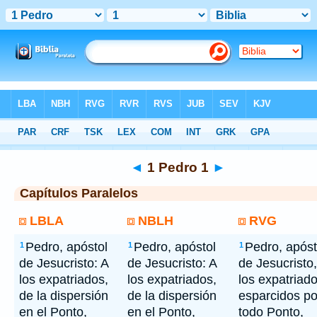
Bíblia
> 1 Pedro 1
◄
1 Pedro 1
►
Capítulos Paralelos
LBLA
NBLH
RVG
Pedro, apóstol
Pedro, apóstol
Pedro, apóst
1
1
1
de Jesucristo: A
de Jesucristo: A
de Jesucristo,
los expatriados,
los expatriados,
los expatriad
de la dispersión
de la dispersión
esparcidos po
en el Ponto,
en el Ponto,
todo Ponto,