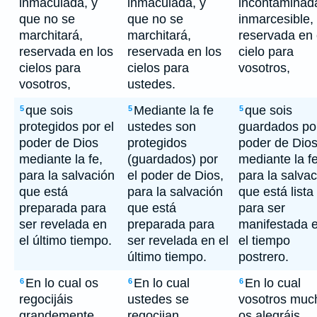
inmaculada, y
inmaculada, y
incontaminad
que no se
que no se
inmarcesible,
marchitará,
marchitará,
reservada en 
reservada en los
reservada en los
cielo para
cielos para
cielos para
vosotros,
vosotros,
ustedes.
que sois
Mediante la fe
que sois
5
5
5
protegidos por el
ustedes son
guardados por
poder de Dios
protegidos
poder de Dio
mediante la fe,
(guardados) por
mediante la fe
para la salvación
el poder de Dios,
para la salva
que está
para la salvación
que está lista
preparada para
que está
para ser
ser revelada en
preparada para
manifestada 
el último tiempo.
ser revelada en el
el tiempo
último tiempo.
postrero.
En lo cual os
En lo cual
En lo cual
6
6
6
regocijáis
ustedes se
vosotros muc
grandemente,
regocijan
os alegráis,