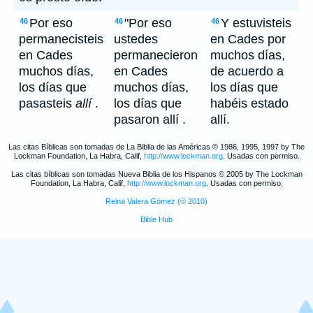
Por eso
"Por eso
Y estuvisteis
46
46
46
permanecisteis
ustedes
en Cades por
en Cades
permanecieron
muchos días,
muchos días,
en Cades
de acuerdo a
los días que
muchos días,
los días que
pasasteis
allí
.
los días que
habéis estado
pasaron allí .
allí.
Las citas Bíblicas son tomadas de La Biblia de las Américas © 1986, 1995, 1997 by The
Lockman Foundation, La Habra, Calif,
http://www.lockman.org
. Usadas con permiso.
Las citas bíblicas son tomadas Nueva Biblia de los Hispanos © 2005 by The Lockman
Foundation, La Habra, Calif,
http://www.lockman.org
. Usadas con permiso.
Reina Valera Gómez (© 2010)
Bible Hub