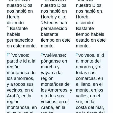
nuestro Dios
nuestro Dios
nuestro Dios
nos habló en
nos habló en
nos habló en
Horeb,
Horeb y dijo:
Horeb,
diciendo:
'Ustedes han
diciendo:
``Bastante
permanecido
Bastante
habéis
bastante
tiempo habéis
permanecido
tiempo en este
estado en este
en este monte.
monte.
monte.
``Volveos;
'Vuélvanse;
Volveos, e id
7
7
7
partid e id a la
pónganse en
al monte del
región
marcha y
amorreo, y a
montañosa de
vayan a la
todas sus
los amorreos,
región
comarcas, en
y a todos sus
montañosa de
el llano, en el
vecinos, en el
los Amorreos, y
monte, en los
Arabá, en la
a todos sus
valles, en el
región
vecinos, en el
sur, en la
montañosa, en
Arabá, en la
costa del mar,