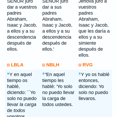
SEÑOR juró
SEÑOR juró
Jehová juró a
dar a vuestros
dar a sus
vuestros
padres
padres
padres
Abraham,
Abraham,
Abraham,
Isaac y Jacob,
Isaac y Jacob,
Isaac y Jacob,
a ellos y a su
a ellos y a su
que les daría a
descendencia
descendencia
ellos y a su
después de
después de
simiente
ellos.
ellos.'
después de
ellos.
LBLA
NBLH
RVG
Y en aquel
"En aquel
Y yo os hablé
9
9
9
tiempo os
tiempo les
entonces,
hablé,
hablé: 'Yo solo
diciendo: Yo
diciendo: ``Yo
no puedo llevar
solo no puedo
solo no puedo
la carga de
llevaros.
llevar
la carga
todos ustedes.
de
todos
vosotros.