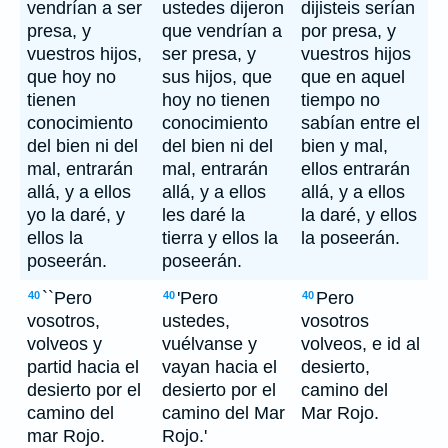
vendrían a ser
ustedes dijeron
dijisteis serían
presa, y
que vendrían a
por presa, y
vuestros hijos,
ser presa, y
vuestros hijos
que hoy no
sus hijos, que
que en aquel
tienen
hoy no tienen
tiempo no
conocimiento
conocimiento
sabían entre el
del bien ni del
del bien ni del
bien y mal,
mal, entrarán
mal, entrarán
ellos entrarán
allá, y a ellos
allá, y a ellos
allá, y a ellos
yo la daré, y
les daré la
la daré, y ellos
ellos la
tierra y ellos la
la poseerán.
poseerán.
poseerán.
``Pero
'Pero
Pero
40
40
40
vosotros,
ustedes,
vosotros
volveos y
vuélvanse y
volveos, e id al
partid hacia el
vayan hacia el
desierto,
desierto por el
desierto por el
camino del
camino del
camino del Mar
Mar Rojo.
mar Rojo.
Rojo.'