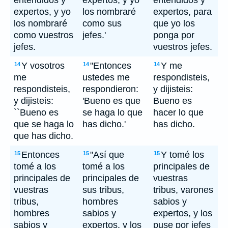
entendidos y
expertos, y yo
entendidos y
expertos, y yo
los nombraré
expertos, para
los nombraré
como sus
que yo los
como vuestros
jefes.'
ponga por
jefes.
vuestros jefes.
Y vosotros
"Entonces
Y me
14
14
14
me
ustedes me
respondisteis,
respondisteis,
respondieron:
y dijisteis:
y dijisteis:
'Bueno es que
Bueno es
``Bueno es
se haga lo que
hacer lo que
que se haga lo
has dicho.'
has dicho.
que has dicho.
Entonces
"Así que
Y tomé los
15
15
15
tomé a los
tomé a los
principales de
principales de
principales de
vuestras
vuestras
sus tribus,
tribus, varones
tribus,
hombres
sabios y
hombres
sabios y
expertos, y los
sabios y
expertos, y los
puse por jefes