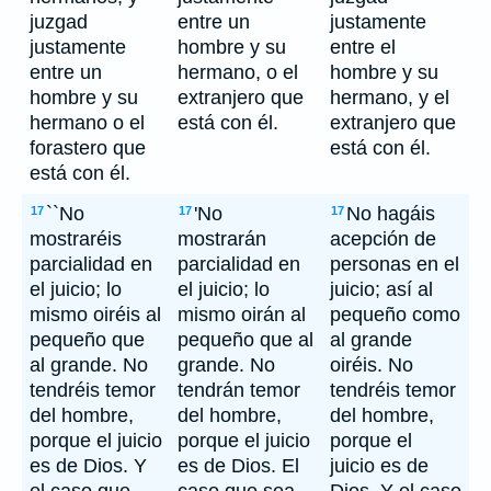
juzgad
entre un
justamente
justamente
hombre y su
entre el
entre un
hermano, o el
hombre y su
hombre y su
extranjero que
hermano, y el
hermano o el
está con él.
extranjero que
forastero que
está con él.
está con él.
``No
'No
No hagáis
17
17
17
mostraréis
mostrarán
acepción de
parcialidad en
parcialidad en
personas en el
el juicio; lo
el juicio; lo
juicio; así al
mismo oiréis al
mismo oirán al
pequeño como
pequeño que
pequeño que al
al grande
al grande. No
grande. No
oiréis. No
tendréis temor
tendrán temor
tendréis temor
del hombre,
del hombre,
del hombre,
porque el juicio
porque el juicio
porque el
es de Dios. Y
es de Dios. El
juicio es de