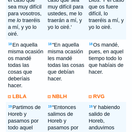
el caso que
caso que sea
Dios. Y el caso
sea muy difícil
muy difícil para
que os fuere
para vosotros,
ustedes, me lo
difícil, lo
me
lo
traeréis
traerán a mí, y
traeréis a mí, y
a mí, y yo lo
yo lo oiré.'
yo lo oiré.
oiré.
En aquella
"En aquella
Os mandé,
18
18
18
misma ocasión
misma ocasión
pues, en aquel
os mandé
les mandé
tiempo todo lo
todas las
todas las cosas
que habíais de
cosas que
que debían
hacer.
deberíais
hacer.
hacer.
LBLA
NBLH
RVG
Partimos de
"Entonces
Y habiendo
19
19
19
Horeb y
salimos de
salido de
pasamos por
Horeb y
Horeb,
todo aquel
pasamos por
anduvimos