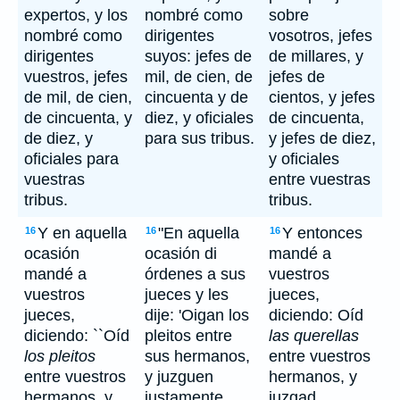
expertos, y los
nombré como
sobre
nombré como
dirigentes
vosotros, jefes
dirigentes
suyos: jefes de
de millares, y
vuestros, jefes
mil, de cien, de
jefes de
de mil, de cien,
cincuenta y de
cientos, y jefes
de cincuenta, y
diez, y oficiales
de cincuenta,
de diez, y
para sus tribus.
y jefes de diez,
oficiales para
y oficiales
vuestras
entre vuestras
tribus.
tribus.
Y en aquella
"En aquella
Y entonces
16
16
16
ocasión
ocasión di
mandé a
mandé a
órdenes a sus
vuestros
vuestros
jueces y les
jueces,
jueces,
dije: 'Oigan los
diciendo: Oíd
diciendo: ``Oíd
pleitos entre
las querellas
los pleitos
sus hermanos,
entre vuestros
entre vuestros
y juzguen
hermanos, y
hermanos, y
justamente
juzgad