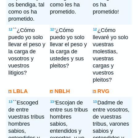
os bendiga, tal
como les ha
os ha
como os ha
prometido.
prometido!
prometido.
``¿Cómo
'¿Cómo
¿Cómo
12
12
12
puedo yo solo
puedo yo solo
llevaré yo solo
llevar el peso y
llevar el peso y
vuestras
la carga de
la carga de
molestias,
vosotros y
ustedes y sus
vuestras
vuestros
pleitos?
cargas y
litigios?
vuestros
pleitos?
LBLA
NBLH
RVG
``Escoged
'Escojan de
Dadme de
13
13
13
de entre
entre sus tribus
entre vosotros,
vuestras tribus
hombres
de vuestras
hombres
sabios,
tribus, varones
sabios,
entendidos y
sabios y