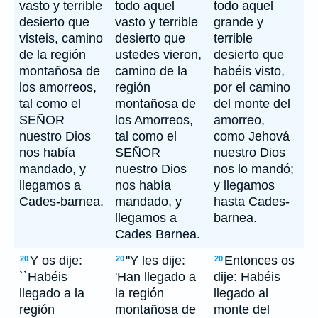
vasto y terrible
todo aquel
todo aquel
desierto que
vasto y terrible
grande y
visteis, camino
desierto que
terrible
de la región
ustedes vieron,
desierto que
montañosa de
camino de la
habéis visto,
los amorreos,
región
por el camino
tal como el
montañosa de
del monte del
SEÑOR
los Amorreos,
amorreo,
nuestro Dios
tal como el
como Jehová
nos había
SEÑOR
nuestro Dios
mandado, y
nuestro Dios
nos lo mandó;
llegamos a
nos había
y llegamos
Cades-barnea.
mandado, y
hasta Cades-
llegamos a
barnea.
Cades Barnea.
Y os dije:
"Y les dije:
Entonces os
20
20
20
``Habéis
'Han llegado a
dije: Habéis
llegado a la
la región
llegado al
región
montañosa de
monte del