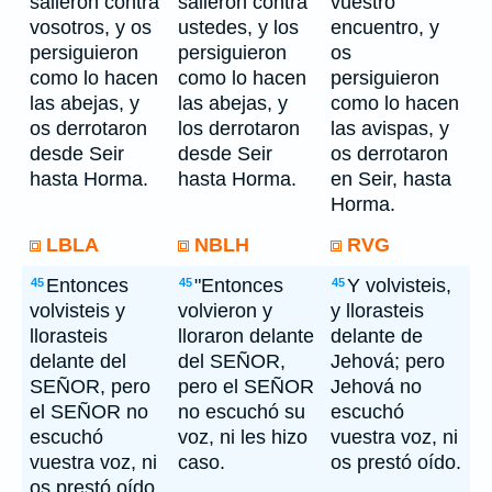
salieron contra
salieron contra
vuestro
vosotros, y os
ustedes, y los
encuentro, y
persiguieron
persiguieron
os
como lo hacen
como lo hacen
persiguieron
las abejas, y
las abejas, y
como lo hacen
os derrotaron
los derrotaron
las avispas, y
desde Seir
desde Seir
os derrotaron
hasta Horma.
hasta Horma.
en Seir, hasta
Horma.
LBLA
NBLH
RVG
Entonces
"Entonces
Y volvisteis,
45
45
45
volvisteis y
volvieron y
y llorasteis
llorasteis
lloraron delante
delante de
delante del
del SEÑOR,
Jehová; pero
SEÑOR, pero
pero el SEÑOR
Jehová no
el SEÑOR no
no escuchó su
escuchó
escuchó
voz, ni les hizo
vuestra voz, ni
vuestra voz, ni
caso.
os prestó oído.
os prestó oído.