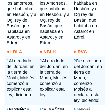
los amorreos,
los Amorreos,
habitaba en
que habitaba
que habitaba
Hesbón, y a
en Hesbón, y a
en Hesbón, y a
Og rey de
Og, rey de
Og, rey de
Basán, que
Basán, que
Basán, que
habitaba en
habitaba en
habitaba en
Astarot en
Astarot y en
Astarot y en
Edrei.
Edrei.
Edrei.
LBLA
NBLH
RVG
Al otro lado
Al otro lado
De este lado
5
5
5
del Jordán, en
del Jordán, en
del Jordán, en
la tierra de
la tierra de
tierra de
Moab, Moisés
Moab, Moisés
Moab,
comenzó a
comenzó a
comenzó
explicar esta
explicar esta
Moisés a
ley, diciendo:
ley:
declarar esta
ley, diciendo:
El SEÑOR
"El SEÑOR
Jehová
6
6
6