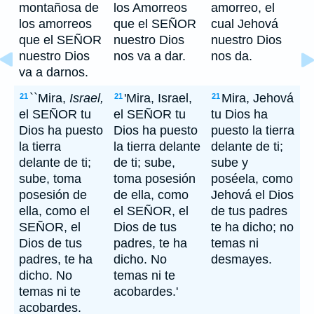
montañosa de
los Amorreos
amorreo, el
los amorreos
que el SEÑOR
cual Jehová
que el SEÑOR
nuestro Dios
nuestro Dios
nuestro Dios
nos va a dar.
nos da.
va a darnos.
``Mira,
Israel,
'Mira, Israel,
Mira, Jehová
21
21
21
el SEÑOR tu
el SEÑOR tu
tu Dios ha
Dios ha puesto
Dios ha puesto
puesto la tierra
la tierra
la tierra delante
delante de ti;
delante de ti;
de ti; sube,
sube y
sube, toma
toma posesión
poséela, como
posesión de
de ella, como
Jehová el Dios
ella, como el
el SEÑOR, el
de tus padres
SEÑOR, el
Dios de tus
te ha dicho; no
Dios de tus
padres, te ha
temas ni
padres, te ha
dicho. No
desmayes.
dicho. No
temas ni te
temas ni te
acobardes.'
acobardes.