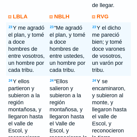
de llegar.
LBLA
NBLH
RVG
Y me agradó
"Me agradó
Y el dicho
23
23
23
el plan, y tomé
el plan, y tomé
me pareció
a doce
a doce
bien; y tomé
hombres de
hombres de
doce varones
entre vosotros,
entre ustedes,
de vosotros,
un hombre por
un hombre por
un varón por
cada tribu.
cada tribu.
tribu.
Y ellos
"Ellos
Y se
24
24
24
partieron y
salieron y
encaminaron,
subieron a la
subieron a la
y subieron al
región
región
monte, y
montañosa, y
montañosa, y
llegaron hasta
llegaron hasta
llegaron hasta
el valle de
el valle de
el Valle de
Escol, y
Escol, y
Escol, y
reconocieron