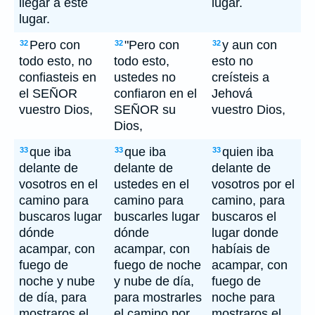
llegar a este
lugar.
lugar.
Pero con
"Pero con
y aun con
32
32
32
todo esto, no
todo esto,
esto no
confiasteis en
ustedes no
creísteis a
el SEÑOR
confiaron en el
Jehová
vuestro Dios,
SEÑOR su
vuestro Dios,
Dios,
que iba
que iba
quien iba
33
33
33
delante de
delante de
delante de
vosotros en el
ustedes en el
vosotros por el
camino para
camino para
camino, para
buscaros lugar
buscarles lugar
buscaros el
dónde
dónde
lugar donde
acampar, con
acampar, con
habíais de
fuego de
fuego de noche
acampar, con
noche y nube
y nube de día,
fuego de
de día, para
para mostrarles
noche para
mostraros el
el camino por
mostraros el