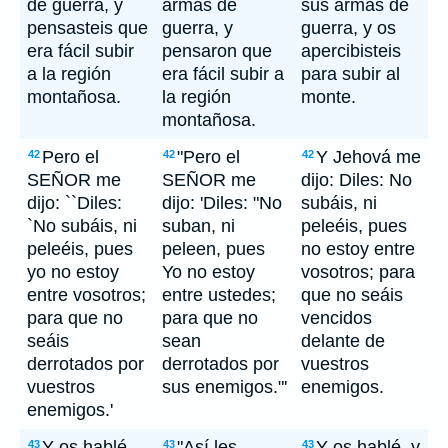
de guerra, y
armas de
sus armas de
pensasteis que
guerra, y
guerra, y os
era fácil subir
pensaron que
apercibisteis
a la región
era fácil subir a
para subir al
montañosa.
la región
monte.
montañosa.
Pero el
"Pero el
Y Jehová me
42
42
42
SEÑOR me
SEÑOR me
dijo: Diles: No
dijo: ``Diles:
dijo: 'Diles: "No
subáis, ni
`No subáis, ni
suban, ni
peleéis, pues
peleéis, pues
peleen, pues
no estoy entre
yo no estoy
Yo no estoy
vosotros; para
entre vosotros;
entre ustedes;
que no seáis
para que no
para que no
vencidos
seáis
sean
delante de
derrotados por
derrotados por
vuestros
vuestros
sus enemigos."'
enemigos.
enemigos.'
Y os hablé,
"Así les
Y os hablé, y
43
43
43