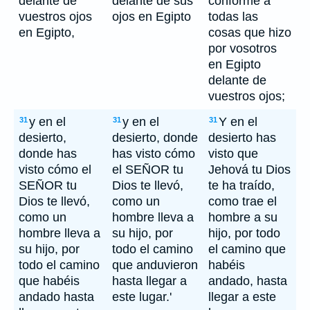
delante de
delante de sus
conforme a
vuestros ojos
ojos en Egipto
todas las
en Egipto,
cosas que hizo
por vosotros
en Egipto
delante de
vuestros ojos;
y en el
y en el
Y en el
31
31
31
desierto,
desierto, donde
desierto has
donde has
has visto cómo
visto que
visto cómo el
el SEÑOR tu
Jehová tu Dios
SEÑOR tu
Dios te llevó,
te ha traído,
Dios te llevó,
como un
como trae el
como un
hombre lleva a
hombre a su
hombre lleva a
su hijo, por
hijo, por todo
su hijo, por
todo el camino
el camino que
todo el camino
que anduvieron
habéis
que habéis
hasta llegar a
andado, hasta
andado hasta
este lugar.'
llegar a este