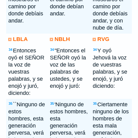
camino por
donde debían
camino por
donde debíais
andar.
donde debíais
andar.
andar, y con
nube de día.
LBLA
NBLH
RVG
Entonces
"Entonces el
Y oyó
34
34
34
oyó el SEÑOR
SEÑOR oyó la
Jehová la voz
la voz de
voz de las
de vuestras
vuestras
palabras de
palabras, y se
palabras, y se
ustedes, y se
enojó, y juró
enojó y juró,
enojó y juró:
diciendo:
diciendo:
``Ninguno de
'Ninguno de
Ciertamente
35
35
35
estos
estos hombres,
ninguno de los
hombres, esta
esta
hombres de
generación
generación
esta mala
perversa, verá
perversa, verá
generación,