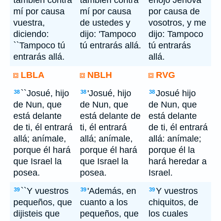
también contra
también contra
enojó Jehová
mí por causa
mí por causa
por causa de
vuestra,
de ustedes y
vosotros, y me
diciendo:
dijo: 'Tampoco
dijo: Tampoco
``Tampoco tú
tú entrarás allá.
tú entrarás
entrarás allá.
allá.
LBLA
NBLH
RVG
``Josué, hijo
'Josué, hijo
Josué hijo
38
38
38
de Nun, que
de Nun, que
de Nun, que
está delante
está delante de
está delante
de ti, él entrará
ti, él entrará
de ti, él entrará
allá; anímale,
allá; anímale,
allá: anímale;
porque él hará
porque él hará
porque él la
que Israel la
que Israel la
hará heredar a
posea.
posea.
Israel.
``Y vuestros
'Además, en
Y vuestros
39
39
39
pequeños, que
cuanto a los
chiquitos, de
dijisteis que
pequeños, que
los cuales