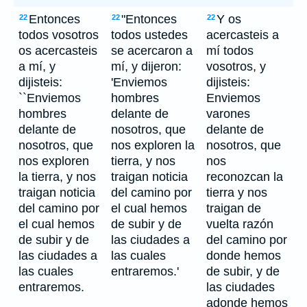
Entonces
"Entonces
Y os
22
22
22
todos vosotros
todos ustedes
acercasteis a
os acercasteis
se acercaron a
mí todos
a mí, y
mí, y dijeron:
vosotros, y
dijisteis:
'Enviemos
dijisteis:
``Enviemos
hombres
Enviemos
hombres
delante de
varones
delante de
nosotros, que
delante de
nosotros, que
nos exploren la
nosotros, que
nos exploren
tierra, y nos
nos
la tierra, y nos
traigan noticia
reconozcan la
traigan noticia
del camino por
tierra y nos
del camino por
el cual hemos
traigan de
el cual hemos
de subir y de
vuelta razón
de subir y de
las ciudades a
del camino por
las ciudades a
las cuales
donde hemos
las cuales
entraremos.'
de subir, y de
entraremos.
las ciudades
adonde hemos