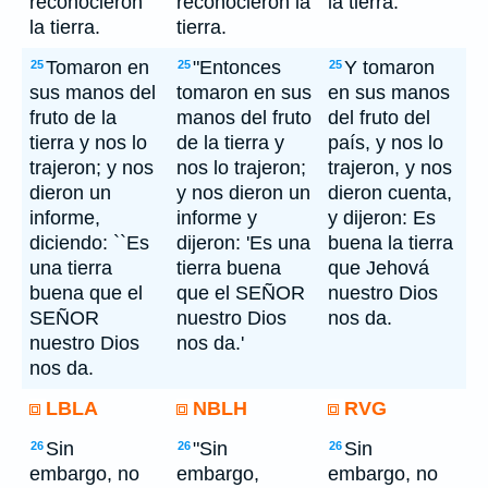
reconocieron
reconocieron la
la tierra.
la tierra.
tierra.
Tomaron en
"Entonces
Y tomaron
25
25
25
sus manos del
tomaron en sus
en sus manos
fruto de la
manos del fruto
del fruto del
tierra y nos lo
de la tierra y
país, y nos lo
trajeron; y nos
nos lo trajeron;
trajeron, y nos
dieron un
y nos dieron un
dieron cuenta,
informe,
informe y
y dijeron: Es
diciendo: ``Es
dijeron: 'Es una
buena la tierra
una tierra
tierra buena
que Jehová
buena que el
que el SEÑOR
nuestro Dios
SEÑOR
nuestro Dios
nos da.
nuestro Dios
nos da.'
nos da.
LBLA
NBLH
RVG
Sin
"Sin
Sin
26
26
26
embargo, no
embargo,
embargo, no