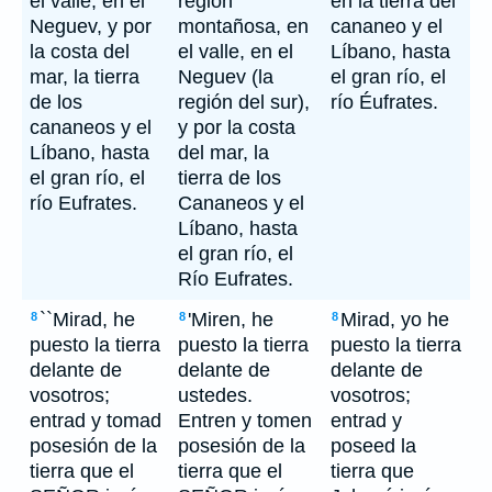
el valle, en el
región
en la tierra del
Neguev, y por
montañosa, en
cananeo y el
la costa del
el valle, en el
Líbano, hasta
mar, la tierra
Neguev (la
el gran río, el
de los
región del sur),
río Éufrates.
cananeos y el
y por la costa
Líbano, hasta
del mar, la
el gran río, el
tierra de los
río Eufrates.
Cananeos y el
Líbano, hasta
el gran río, el
Río Eufrates.
``Mirad, he
'Miren, he
Mirad, yo he
8
8
8
puesto la tierra
puesto la tierra
puesto la tierra
delante de
delante de
delante de
vosotros;
ustedes.
vosotros;
entrad y tomad
Entren y tomen
entrad y
posesión de la
posesión de la
poseed la
tierra que el
tierra que el
tierra que