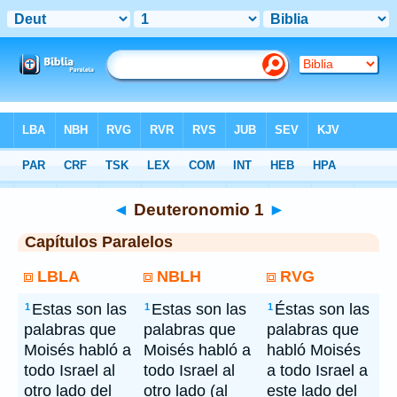
Bíblia
> Deuteronomio 1
◄
Deuteronomio 1
►
Capítulos Paralelos
LBLA
NBLH
RVG
Estas son las
Estas son las
Éstas son las
1
1
1
palabras que
palabras que
palabras que
Moisés habló a
Moisés habló a
habló Moisés
todo Israel al
todo Israel al
a todo Israel a
otro lado del
otro lado (al
este lado del