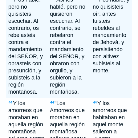
pero no
hablé, pero no
no quisisteis
quisisteis
quisieron
oír; antes
escuchar. Al
escuchar. Al
fuisteis
contrario, os
contrario, se
rebeldes al
rebelasteis
rebelaron
mandamiento
contra el
contra el
de Jehová, y
mandamiento
mandamiento
persistiendo
del SEÑOR, y
del SEÑOR, y
con altivez
obrasteis con
obraron con
subisteis al
presunción, y
orgullo, y
monte.
subisteis a la
subieron a la
región
región
montañosa.
montañosa.
Y los
"Los
Y los
44
44
44
amorreos que
Amorreos que
amorreos que
moraban en
moraban en
habitaban en
aquella región
aquella región
aquel monte
montañosa
montañosa
salieron a