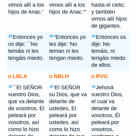
vimos allí a los
vimos allí a los
hasta el cielo;
hijos de Anac.'
hijos de Anac."'
y también
vimos allí hijos
de gigantes.
Entonces yo
"Entonces yo
Entonces os
29
29
29
os dije: ``No
les dije: 'No
dije: No
temáis ni les
teman ni les
temáis, ni
tengáis miedo.
tengan miedo.
tengáis miedo
de ellos.
LBLA
NBLH
RVG
``El SEÑOR
'El SEÑOR
Jehová
30
30
30
vuestro Dios,
su Dios, que va
vuestro Dios,
que va delante
delante de
el cual va
de vosotros, El
ustedes, El
delante de
peleará por
peleará por
vosotros, Él
vosotros, así
ustedes, así
peleará por
como lo hizo
como lo hizo
vosotros,