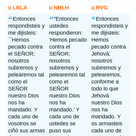
LBLA
NBLH
RVG
Entonces
"Entonces
Entonces
41
41
41
respondisteis y
ustedes
respondisteis y
me dijisteis:
respondieron:
me dijisteis:
``Hemos
'Hemos pecado
Hemos
pecado contra
contra el
pecado contra
el SEÑOR;
SEÑOR;
Jehová;
nosotros
nosotros
nosotros
subiremos y
subiremos y
subiremos y
pelearemos tal
pelearemos tal
pelearemos,
como el
como el
conforme a
SEÑOR
SEÑOR
todo lo que
nuestro Dios
nuestro Dios
Jehová
nos ha
nos ha
nuestro Dios
mandado. Y
mandado.' Y
nos ha
cada uno de
cada uno de
mandado. Y
vosotros se
ustedes se
os armasteis
ciñó sus armas
puso sus
cada uno de