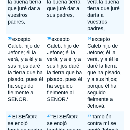
la buena tierra
la buena tierra
verá la buena
que juré dar a
que juré dar a
tierra que juré
vuestros
sus padres,
daría a
padres,
vuestros
padres,
excepto
excepto
excepto
36
36
36
Caleb, hijo de
Caleb, hijo de
Caleb hijo de
Jefone; él la
Jefone; él la
Jefone; él la
verá, y a él y a
verá, y a él y a
verá, y a él le
sus hijos daré
sus hijos daré
daré la tierra
la tierra que ha
la tierra que ha
que ha pisado,
pisado, pues él
pisado, pues él
y a sus hijos;
ha seguido
ha seguido
porque él ha
fielmente al
fielmente al
seguido
SEÑOR.
SEÑOR.'
fielmente a
Jehová.
El SEÑOR
"El SEÑOR
También
37
37
37
se enojó
se enojó
contra mí se