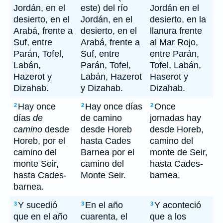
Jordán, en el
este) del río
Jordán en el
desierto, en el
Jordán, en el
desierto, en la
Arabá, frente a
desierto, en el
llanura frente
Suf, entre
Arabá, frente a
al Mar Rojo,
Parán, Tofel,
Suf, entre
entre Parán,
Labán,
Parán, Tofel,
Tofel, Labán,
Hazerot y
Labán, Hazerot
Haserot y
Dizahab.
y Dizahab.
Dizahab.
Hay once
Hay once días
Once
2
2
2
días
de
de camino
jornadas hay
camino
desde
desde Horeb
desde Horeb,
Horeb, por el
hasta Cades
camino del
camino del
Barnea por el
monte de Seir,
monte Seir,
camino del
hasta Cades-
hasta Cades-
Monte Seir.
barnea.
barnea.
Y sucedió
En el año
Y aconteció
3
3
3
que en el año
cuarenta, el
que a los