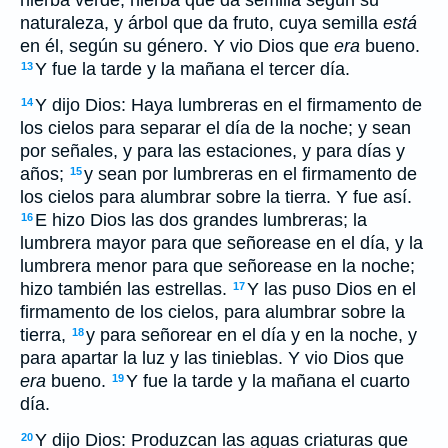
hierba verde, hierba que da semilla según su
naturaleza, y árbol que da fruto, cuya semilla
está
en él, según su género. Y vio Dios que
era
bueno.
Y fue la tarde y la mañana el tercer día.
13
Y dijo Dios: Haya lumbreras en el firmamento de
14
los cielos para separar el día de la noche; y sean
por señales, y para las estaciones, y para días y
años;
y sean por lumbreras en el firmamento de
15
los cielos para alumbrar sobre la tierra. Y fue así.
E hizo Dios las dos grandes lumbreras; la
16
lumbrera mayor para que señorease en el día, y la
lumbrera menor para que señorease en la noche;
hizo también las estrellas.
Y las puso Dios en el
17
firmamento de los cielos, para alumbrar sobre la
tierra,
y para señorear en el día y en la noche, y
18
para apartar la luz y las tinieblas. Y vio Dios que
era
bueno.
Y fue la tarde y la mañana el cuarto
19
día.
Y dijo Dios: Produzcan las aguas criaturas que
20