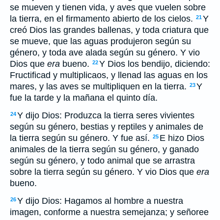
se mueven y tienen vida, y aves que vuelen sobre
la tierra, en el firmamento abierto de los cielos.
Y
21
creó Dios las grandes ballenas, y toda criatura que
se mueve, que las aguas produjeron según su
género, y toda ave alada según su género. Y vio
Dios que
era
bueno.
Y Dios los bendijo, diciendo:
22
Fructificad y multiplicaos, y llenad las aguas en los
mares, y las aves se multipliquen en la tierra.
Y
23
fue la tarde y la mañana el quinto día.
Y dijo Dios: Produzca la tierra seres vivientes
24
según su género, bestias y reptiles y animales de
la tierra según su género. Y fue así.
E hizo Dios
25
animales de la tierra según su género, y ganado
según su género, y todo animal que se arrastra
sobre la tierra según su género. Y vio Dios que
era
bueno.
Y dijo Dios: Hagamos al hombre a nuestra
26
imagen, conforme a nuestra semejanza; y señoree