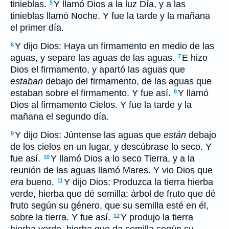
tinieblas.
Y llamó Dios a la luz Día, y a las
5
tinieblas llamó Noche. Y fue la tarde y la mañana
el primer día.
Y dijo Dios: Haya un firmamento en medio de las
6
aguas, y separe las aguas de las aguas.
E hizo
7
Dios el firmamento, y apartó las aguas que
estaban
debajo del firmamento, de las aguas que
estaban sobre el firmamento. Y fue así.
Y llamó
8
Dios al firmamento Cielos. Y fue la tarde y la
mañana el segundo día.
Y dijo Dios: Júntense las aguas que
están
debajo
9
de los cielos en un lugar, y descúbrase lo seco. Y
fue así.
Y llamó Dios a lo seco Tierra, y a la
10
reunión de las aguas llamó Mares. Y vio Dios que
era
bueno.
Y dijo Dios: Produzca la tierra hierba
11
verde, hierba que dé semilla; árbol de fruto que dé
fruto según su género, que su semilla esté en él,
sobre la tierra. Y fue así.
Y produjo la tierra
12