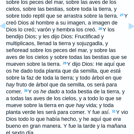
sobre los peces del mar, sobre las aves de los
cielos, sobre las bestias, sobre toda la tierra, y
sobre todo reptil que se arrastra sobre la tierra.
Y
27
creó Dios al hombre a su imagen, a imagen de
Dios lo creó; varón y hembra los creó.
Y los
28
bendijo Dios; y les dijo Dios: Fructificad y
multiplicaos, llenad la tierra y sojuzgadla, y
señoread sobre los peces del mar, y sobre las
aves de los cielos y sobre todas las bestias que se
mueven sobre la tierra.
Y dijo Dios: He aquí que
29
os he dado toda planta que da semilla, que
está
sobre la faz de toda la tierra; y todo árbol en que
hay
fruto de árbol que da semilla, os será para
comer.
Y
os he dado
a toda bestia de la tierra, y
30
a todas las aves de los cielos, y a todo lo que se
mueve sobre la tierra en
que hay
vida; y toda
planta verde les será para comer. Y fue así.
Y vio
31
Dios todo lo que había hecho, y he aquí que
era
bueno en gran manera. Y fue la tarde y la mañana
el sexto día.