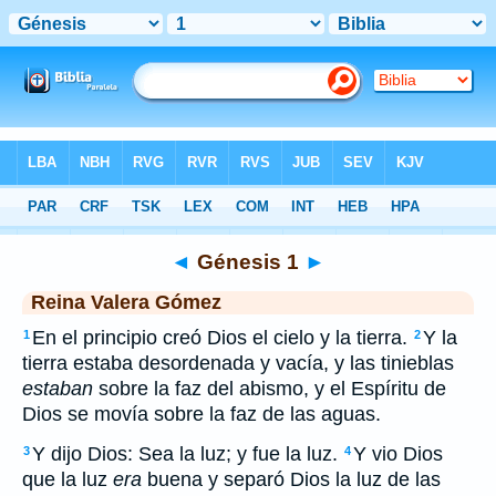
Biblia
>
RVG
> Génesis 1
◄
Génesis 1
►
Reina Valera Gómez
En el principio creó Dios el cielo y la tierra.
Y la
1
2
tierra estaba desordenada y vacía, y las tinieblas
estaban
sobre la faz del abismo, y el Espíritu de
Dios se movía sobre la faz de las aguas.
Y dijo Dios: Sea la luz; y fue la luz.
Y vio Dios
3
4
que la luz
era
buena y separó Dios la luz de las