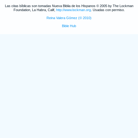
Las citas bíblicas son tomadas Nueva Biblia de los Hispanos © 2005 by The Lockman
Foundation, La Habra, Calif,
http://www.lockman.org
. Usadas con permiso.
Reina Valera Gómez (© 2010)
Bible Hub