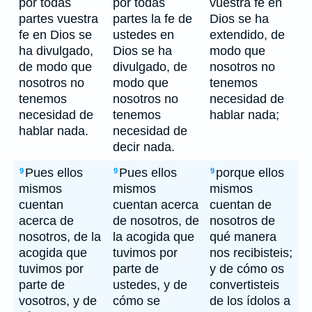
por todas
por todas
vuestra fe en
partes vuestra
partes la fe de
Dios se ha
fe en Dios se
ustedes en
extendido, de
ha divulgado,
Dios se ha
modo que
de modo que
divulgado, de
nosotros no
nosotros no
modo que
tenemos
tenemos
nosotros no
necesidad de
necesidad de
tenemos
hablar nada;
hablar nada.
necesidad de
decir nada.
Pues ellos
Pues ellos
porque ellos
9
9
9
mismos
mismos
mismos
cuentan
cuentan acerca
cuentan de
acerca de
de nosotros, de
nosotros de
nosotros, de la
la acogida que
qué manera
acogida que
tuvimos por
nos recibisteis;
tuvimos por
parte de
y de cómo os
parte de
ustedes, y de
convertisteis
vosotros, y de
cómo se
de los ídolos a