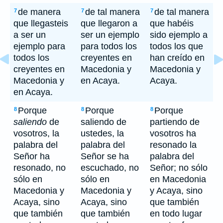
de manera
de tal manera
de tal manera
7
7
7
que llegasteis
que llegaron a
que habéis
a ser un
ser un ejemplo
sido ejemplo a
ejemplo para
para todos los
todos los que
todos los
creyentes en
han creído en
creyentes en
Macedonia y
Macedonia y
Macedonia y
en Acaya.
Acaya.
en Acaya.
Porque
Porque
Porque
8
8
8
saliendo
de
saliendo de
partiendo de
vosotros, la
ustedes, la
vosotros ha
palabra del
palabra del
resonado la
Señor ha
Señor se ha
palabra del
resonado, no
escuchado, no
Señor; no sólo
sólo en
sólo en
en Macedonia
Macedonia y
Macedonia y
y Acaya, sino
Acaya, sino
Acaya, sino
que también
que también
que también
en todo lugar