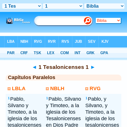
Bíblia
> 1 Tesalonicenses 1
◄
1 Tesalonicenses 1
►
Capítulos Paralelos
LBLA
NBLH
RVG
Pablo,
Pablo, Silvano
Pablo, y
1
1
1
Silvano y
y Timoteo, a la
Silvano, y
Timoteo, a la
iglesia de los
Timoteo, a la
iglesia de los
Tesalonicenses
iglesia de los
tesalonicenses
en Dios Padre
tesalonicenses