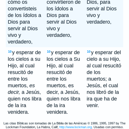
cómo os
convirtieron de
Dios, para
convertisteis
los ídolos a
servir al Dios
de los ídolos a
Dios para
vivo y
Dios para
servir al Dios
verdadero,
servir al Dios
vivo y
vivo y
verdadero,
verdadero,
y esperar de
y esperar de
y esperar del
10
10
10
los cielos a su
los cielos a Su
cielo a su Hijo,
Hijo, al cual
Hijo, al cual
al cual resucitó
resucitó de
resucitó de
de los
entre los
entre los
muertos; a
muertos,
es
muertos, es
Jesús, el cual
decir,
a Jesús,
decir, a Jesús,
nos libró de la
quien nos libra
quien nos libra
ira que ha de
de la ira
de la ira
venir.
venidera.
venidera.
Las citas Bíblicas son tomadas de La Biblia de las Américas © 1986, 1995, 1997 by The
Lockman Foundation, La Habra, Calif,
http://www.lockman.org
. Usadas con permiso.