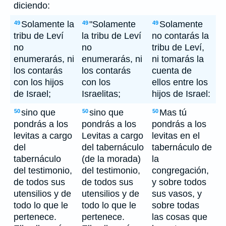
diciendo:
Solamente la
"Solamente
Solamente
49
49
49
tribu de Leví
la tribu de Leví
no contarás la
no
no
tribu de Leví,
enumerarás, ni
enumerarás, ni
ni tomarás la
los contarás
los contarás
cuenta de
con los hijos
con los
ellos entre los
de Israel;
Israelitas;
hijos de Israel:
sino que
sino que
Mas tú
50
50
50
pondrás a los
pondrás a los
pondrás a los
levitas a cargo
Levitas a cargo
levitas en el
del
del tabernáculo
tabernáculo de
tabernáculo
(de la morada)
la
del testimonio,
del testimonio,
congregación,
de todos sus
de todos sus
y sobre todos
utensilios y de
utensilios y de
sus vasos, y
todo lo que le
todo lo que le
sobre todas
pertenece.
pertenece.
las cosas que