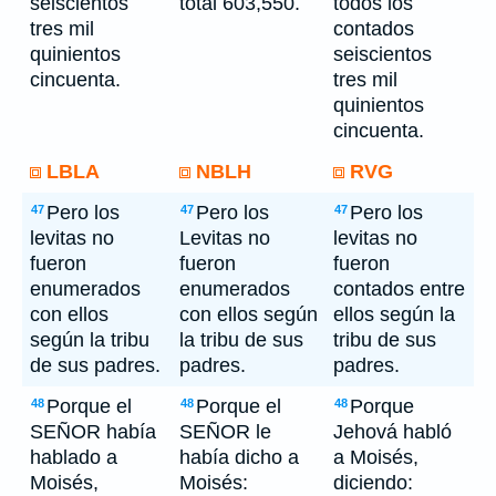
seiscientos
total 603,550.
todos los
tres mil
contados
quinientos
seiscientos
cincuenta.
tres mil
quinientos
cincuenta.
LBLA
NBLH
RVG
Pero los
Pero los
Pero los
47
47
47
levitas no
Levitas no
levitas no
fueron
fueron
fueron
enumerados
enumerados
contados entre
con ellos
con ellos según
ellos según la
según la tribu
la tribu de sus
tribu de sus
de sus padres.
padres.
padres.
Porque el
Porque el
Porque
48
48
48
SEÑOR había
SEÑOR le
Jehová habló
hablado a
había dicho a
a Moisés,
Moisés,
Moisés:
diciendo: