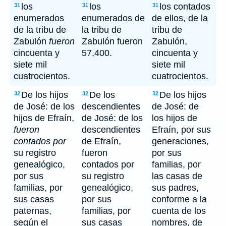
los
los
los contados
31
31
31
enumerados
enumerados de
de ellos, de la
de la tribu de
la tribu de
tribu de
Zabulón
fueron
Zabulón fueron
Zabulón,
cincuenta y
57,400.
cincuenta y
siete mil
siete mil
cuatrocientos.
cuatrocientos.
De los hijos
De los
De los hijos
32
32
32
de José: de los
descendientes
de José: de
hijos de Efraín,
de José: de los
los hijos de
fueron
descendientes
Efraín, por sus
contados por
de Efraín,
generaciones,
su registro
fueron
por sus
genealógico,
contados por
familias, por
por sus
su registro
las casas de
familias, por
genealógico,
sus padres,
sus casas
por sus
conforme a la
paternas,
familias, por
cuenta de los
según el
sus casas
nombres, de