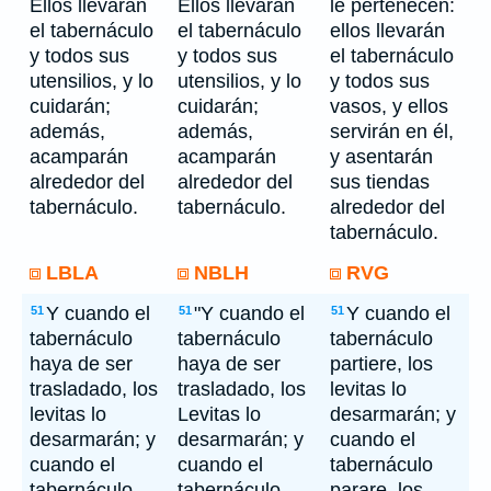
Ellos llevarán
Ellos llevarán
le pertenecen:
el tabernáculo
el tabernáculo
ellos llevarán
y todos sus
y todos sus
el tabernáculo
utensilios, y lo
utensilios, y lo
y todos sus
cuidarán;
cuidarán;
vasos, y ellos
además,
además,
servirán en él,
acamparán
acamparán
y asentarán
alrededor del
alrededor del
sus tiendas
tabernáculo.
tabernáculo.
alrededor del
tabernáculo.
LBLA
NBLH
RVG
Y cuando el
"Y cuando el
Y cuando el
51
51
51
tabernáculo
tabernáculo
tabernáculo
haya de ser
haya de ser
partiere, los
trasladado, los
trasladado, los
levitas lo
levitas lo
Levitas lo
desarmarán; y
desarmarán; y
desarmarán; y
cuando el
cuando el
cuando el
tabernáculo
tabernáculo
tabernáculo
parare, los