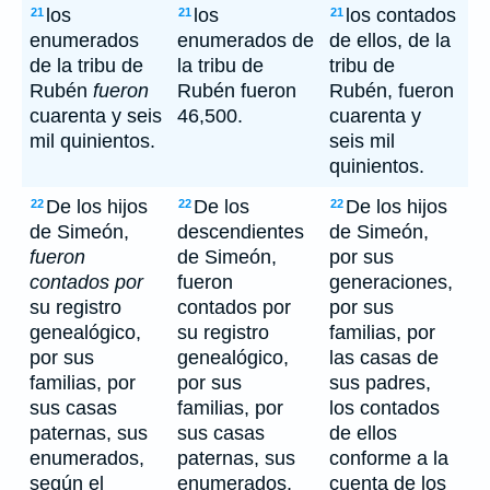
los
los
los contados
21
21
21
enumerados
enumerados de
de ellos, de la
de la tribu de
la tribu de
tribu de
Rubén
fueron
Rubén fueron
Rubén, fueron
cuarenta y seis
46,500.
cuarenta y
mil quinientos.
seis mil
quinientos.
De los hijos
De los
De los hijos
22
22
22
de Simeón,
descendientes
de Simeón,
fueron
de Simeón,
por sus
contados por
fueron
generaciones,
su registro
contados por
por sus
genealógico,
su registro
familias, por
por sus
genealógico,
las casas de
familias, por
por sus
sus padres,
sus casas
familias, por
los contados
paternas, sus
sus casas
de ellos
enumerados,
paternas, sus
conforme a la
según el
enumerados,
cuenta de los