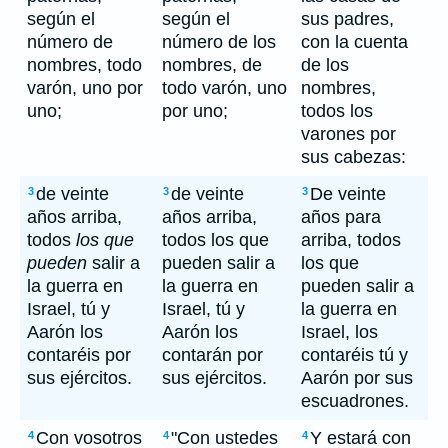
según el
según el
sus padres,
número de
número de los
con la cuenta
nombres, todo
nombres, de
de los
varón, uno por
todo varón, uno
nombres,
uno;
por uno;
todos los
varones por
sus cabezas:
de veinte
de veinte
De veinte
3
3
3
años arriba,
años arriba,
años para
todos
los que
todos los que
arriba, todos
pueden
salir a
pueden salir a
los que
la guerra en
la guerra en
pueden salir a
Israel, tú y
Israel, tú y
la guerra en
Aarón los
Aarón los
Israel, los
contaréis por
contarán por
contaréis tú y
sus ejércitos.
sus ejércitos.
Aarón por sus
escuadrones.
Con vosotros
"Con ustedes
Y estará con
4
4
4