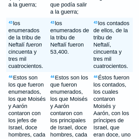
a la guerra;
que podía salir
a la guerra;
los
los
los contados
43
43
43
enumerados
enumerados de
de ellos, de la
de la tribu de
la tribu de
tribu de
Neftalí
fueron
Neftalí fueron
Neftalí,
cincuenta y
53,400.
cincuenta y
tres mil
tres mil
cuatrocientos.
cuatrocientos.
Estos son
Estos son los
Éstos fueron
44
44
44
los que fueron
que fueron
los contados,
enumerados,
enumerados,
los cuales
los que Moisés
los que Moisés
contaron
y Aarón
y Aarón
Moisés y
contaron con
contaron con
Aarón, con los
los jefes de
los principales
príncipes de
Israel, doce
de Israel, doce
Israel, que
hombres, cada
hombres, cada
eran doce, uno