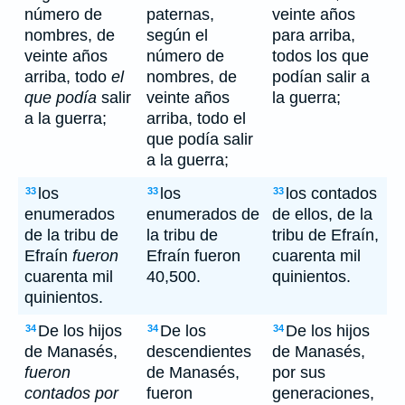
número de
paternas,
veinte años
nombres, de
según el
para arriba,
veinte años
número de
todos los que
arriba, todo
el
nombres, de
podían salir a
que podía
salir
veinte años
la guerra;
a la guerra;
arriba, todo el
que podía salir
a la guerra;
los
los
los contados
33
33
33
enumerados
enumerados de
de ellos, de la
de la tribu de
la tribu de
tribu de Efraín,
Efraín
fueron
Efraín fueron
cuarenta mil
cuarenta mil
40,500.
quinientos.
quinientos.
De los hijos
De los
De los hijos
34
34
34
de Manasés,
descendientes
de Manasés,
fueron
de Manasés,
por sus
contados por
fueron
generaciones,