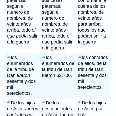
paternas,
sus casas
conforme a la
según el
paternas,
cuenta de los
número de
según el
nombres, de
nombres, de
número de
veinte años
veinte años
nombres, de
para arriba,
arriba, todo
el
veinte años
todos los que
que podía
salir
arriba, todo el
podían salir a
a la guerra;
que podía salir
la guerra;
a la guerra;
los
los
los contados
39
39
39
enumerados
enumerados de
de ellos, de la
de la tribu de
la tribu de Dan
tribu de Dan,
Dan
fueron
fueron 62,700.
sesenta y dos
sesenta y dos
mil
mil
setecientos.
setecientos.
De los hijos
De los
De los hijos
40
40
40
de Aser,
fueron
descendientes
de Aser, por
contados por
de Aser, fueron
sus