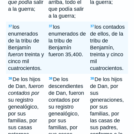
que podía
salir
arriba, todo el
la guerra;
a la guerra;
que podía salir
a la guerra;
los
los
los contados
37
37
37
enumerados
enumerados de
de ellos, de la
de la tribu de
la tribu de
tribu de
Benjamín
Benjamín
Benjamín,
fueron
treinta y
fueron 35,400.
treinta y cinco
cinco mil
mil
cuatrocientos.
cuatrocientos.
De los hijos
De los
De los hijos
38
38
38
de Dan,
fueron
descendientes
de Dan, por
contados por
de Dan, fueron
sus
su registro
contados por
generaciones,
genealógico,
su registro
por sus
por sus
genealógico,
familias, por
familias, por
por sus
las casas de
sus casas
familias, por
sus padres,