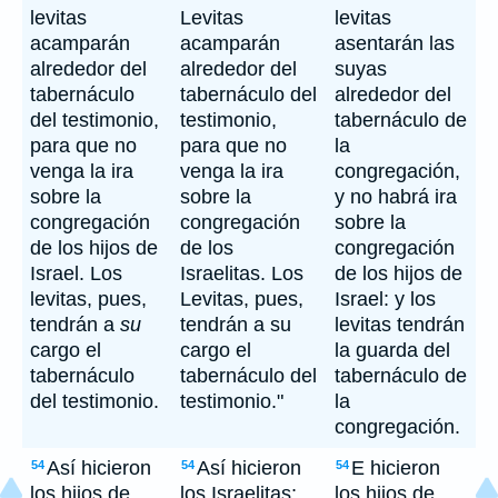
levitas
Levitas
levitas
acamparán
acamparán
asentarán las
alrededor del
alrededor del
suyas
tabernáculo
tabernáculo del
alrededor del
del testimonio,
testimonio,
tabernáculo de
para que no
para que no
la
venga la ira
venga la ira
congregación,
sobre la
sobre la
y no habrá ira
congregación
congregación
sobre la
de los hijos de
de los
congregación
Israel. Los
Israelitas. Los
de los hijos de
levitas, pues,
Levitas, pues,
Israel: y los
tendrán a
su
tendrán a su
levitas tendrán
cargo el
cargo el
la guarda del
tabernáculo
tabernáculo del
tabernáculo de
del testimonio.
testimonio."
la
congregación.
Así hicieron
Así hicieron
E hicieron
54
54
54
los hijos de
los Israelitas;
los hijos de