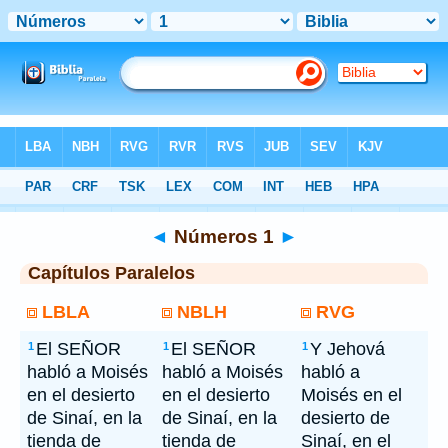
Bíblia
> Números 1
◄
Números 1
►
Capítulos Paralelos
LBLA
NBLH
RVG
El SEÑOR
El SEÑOR
Y Jehová
1
1
1
habló a Moisés
habló a Moisés
habló a
en el desierto
en el desierto
Moisés en el
de Sinaí, en la
de Sinaí, en la
desierto de
tienda de
tienda de
Sinaí, en el