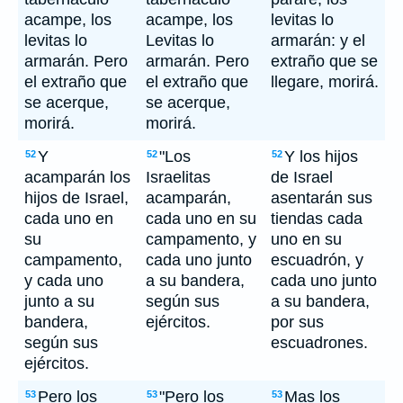
acampe, los
acampe, los
levitas lo
levitas lo
Levitas lo
armarán: y el
armarán. Pero
armarán. Pero
extraño que se
el extraño que
el extraño que
llegare, morirá.
se acerque,
se acerque,
morirá.
morirá.
Y
"Los
Y los hijos
52
52
52
acamparán los
Israelitas
de Israel
hijos de Israel,
acamparán,
asentarán sus
cada uno en
cada uno en su
tiendas cada
su
campamento, y
uno en su
campamento,
cada uno junto
escuadrón, y
y cada uno
a su bandera,
cada uno junto
junto a su
según sus
a su bandera,
bandera,
ejércitos.
por sus
según sus
escuadrones.
ejércitos.
Pero los
"Pero los
Mas los
53
53
53