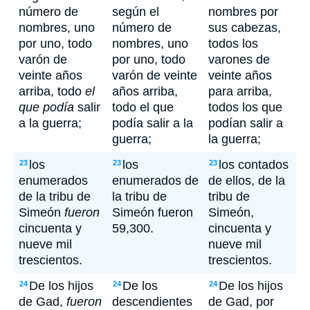
número de
según el
nombres por
nombres, uno
número de
sus cabezas,
por uno, todo
nombres, uno
todos los
varón de
por uno, todo
varones de
veinte años
varón de veinte
veinte años
arriba, todo
el
años arriba,
para arriba,
que podía
salir
todo el que
todos los que
a la guerra;
podía salir a la
podían salir a
guerra;
la guerra;
los
los
los contados
23
23
23
enumerados
enumerados de
de ellos, de la
de la tribu de
la tribu de
tribu de
Simeón
fueron
Simeón fueron
Simeón,
cincuenta y
59,300.
cincuenta y
nueve mil
nueve mil
trescientos.
trescientos.
De los hijos
De los
De los hijos
24
24
24
de Gad,
fueron
descendientes
de Gad, por