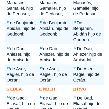
Manasés,
Manasés,
Manasés,
Gamaliel, hijo
Gamaliel, hijo
Gamaliel hijo
de Pedasur;
de Pedasur;
de Pedasur.
de Benjamín,
de Benjamín,
De
11
11
11
Abidán, hijo de
Abidán, hijo de
Benjamín,
Gedeoni;
Gedeoni;
Abidán hijo de
Gedeón.
de Dan,
de Dan,
De Dan,
12
12
12
Ahiezer, hijo
Ahiezer, hijo de
Ahiezer hijo de
de Amisadai;
Amisadai;
Amisadai.
de Aser,
de Aser,
De Aser,
13
13
13
Pagiel, hijo de
Pagiel, hijo de
Pagiel hijo de
Ocrán;
Ocrán;
Ocrán.
LBLA
NBLH
RVG
de Gad,
de Gad,
De Gad,
14
14
14
Eliasaf, hijo de
Eliasaf, hijo de
Eliasaf hijo de