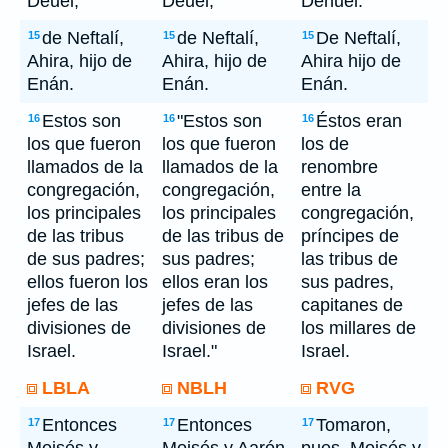
Deuel;
Deuel;
Dehuel.
de Neftalí,
de Neftalí,
De Neftalí,
15
15
15
Ahira, hijo de
Ahira, hijo de
Ahira hijo de
Enán.
Enán.
Enán.
Estos son
"Estos son
Éstos eran
16
16
16
los que fueron
los que fueron
los de
llamados de la
llamados de la
renombre
congregación,
congregación,
entre la
los principales
los principales
congregación,
de las tribus
de las tribus de
príncipes de
de sus padres;
sus padres;
las tribus de
ellos fueron los
ellos eran los
sus padres,
jefes de las
jefes de las
capitanes de
divisiones de
divisiones de
los millares de
Israel.
Israel."
Israel.
LBLA
NBLH
RVG
Entonces
Entonces
Tomaron,
17
17
17