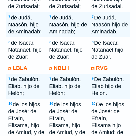
de Zurisadai;
de Zurisadai;
de Zurisadai.
de Judá,
de Judá,
De Judá,
7
7
7
Naasón, hijo
Naasón, hijo de
Naasón hijo de
de Aminadab;
Aminadab;
Aminadab.
de Isacar,
de Isacar,
De Isacar,
8
8
8
Natanael, hijo
Natanael, hijo
Natanael hijo
de Zuar;
de Zuar;
de Zuar.
LBLA
NBLH
RVG
de Zabulón,
de Zabulón,
De Zabulón,
9
9
9
Eliab, hijo de
Eliab, hijo de
Eliab hijo de
Helón;
Helón;
Helón.
de los hijos
de los hijos
De los hijos
10
10
10
de José: de
de José: de
de José: de
Efraín,
Efraín,
Efraín,
Elisama, hijo
Elisama, hijo
Elisama hijo
de Amiud, y de
de Amiud, y de
de Amiud; de