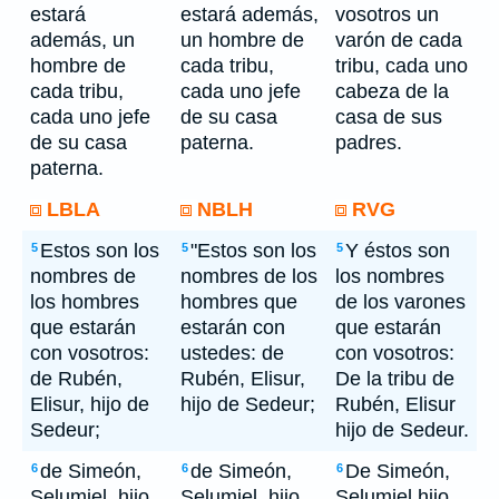
estará
estará además,
vosotros un
además, un
un hombre de
varón de cada
hombre de
cada tribu,
tribu, cada uno
cada tribu,
cada uno jefe
cabeza de la
cada uno jefe
de su casa
casa de sus
de su casa
paterna.
padres.
paterna.
LBLA
NBLH
RVG
Estos son los
"Estos son los
Y éstos son
5
5
5
nombres de
nombres de los
los nombres
los hombres
hombres que
de los varones
que estarán
estarán con
que estarán
con vosotros:
ustedes: de
con vosotros:
de Rubén,
Rubén, Elisur,
De la tribu de
Elisur, hijo de
hijo de Sedeur;
Rubén, Elisur
Sedeur;
hijo de Sedeur.
de Simeón,
de Simeón,
De Simeón,
6
6
6
Selumiel, hijo
Selumiel, hijo
Selumiel hijo