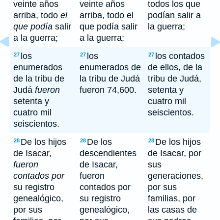
veinte años
veinte años
todos los que
arriba, todo
el
arriba, todo el
podían salir a
que podía
salir
que podía salir
la guerra;
a la guerra;
a la guerra;
los
los
los contados
27
27
27
enumerados
enumerados de
de ellos, de la
de la tribu de
la tribu de Judá
tribu de Judá,
Judá
fueron
fueron 74,600.
setenta y
setenta y
cuatro mil
cuatro mil
seiscientos.
seiscientos.
De los hijos
De los
De los hijos
28
28
28
de Isacar,
descendientes
de Isacar, por
fueron
de Isacar,
sus
contados por
fueron
generaciones,
su registro
contados por
por sus
genealógico,
su registro
familias, por
por sus
genealógico,
las casas de