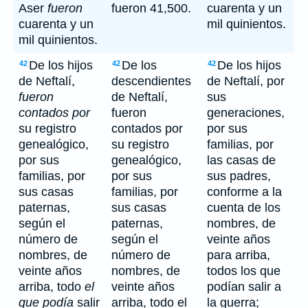
Aser
fueron
fueron 41,500.
cuarenta y un
cuarenta y un
mil quinientos.
mil quinientos.
De los hijos
De los
De los hijos
42
42
42
de Neftalí,
descendientes
de Neftalí, por
fueron
de Neftalí,
sus
contados por
fueron
generaciones,
su registro
contados por
por sus
genealógico,
su registro
familias, por
por sus
genealógico,
las casas de
familias, por
por sus
sus padres,
sus casas
familias, por
conforme a la
paternas,
sus casas
cuenta de los
según el
paternas,
nombres, de
número de
según el
veinte años
nombres, de
número de
para arriba,
veinte años
nombres, de
todos los que
arriba, todo
el
veinte años
podían salir a
que podía
salir
arriba, todo el
la guerra;