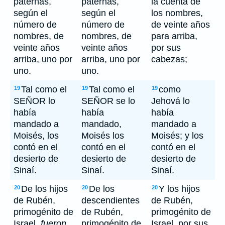
paternas,
paternas,
la cuenta de
según el
según el
los nombres,
número de
número de
de veinte años
nombres, de
nombres, de
para arriba,
veinte años
veinte años
por sus
arriba, uno por
arriba, uno por
cabezas;
uno.
uno.
Tal como el
Tal como el
como
19
19
19
SEÑOR lo
SEÑOR se lo
Jehová lo
había
había
había
mandado a
mandado,
mandado a
Moisés, los
Moisés los
Moisés; y los
contó en el
contó en el
contó en el
desierto de
desierto de
desierto de
Sinaí.
Sinaí.
Sinaí.
De los hijos
De los
Y los hijos
20
20
20
de Rubén,
descendientes
de Rubén,
primogénito de
de Rubén,
primogénito de
Israel,
fueron
primogénito de
Israel, por sus