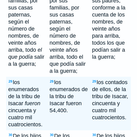
familias, por
por sus
sus padres,
sus casas
familias, por
conforme a la
paternas,
sus casas
cuenta de los
según el
paternas,
nombres, de
número de
según el
veinte años
nombres, de
número de
para arriba,
veinte años
nombres, de
todos los que
arriba, todo
el
veinte años
podían salir a
que podía
salir
arriba, todo el
la guerra;
a la guerra;
que podía salir
a la guerra;
los
los
los contados
29
29
29
enumerados
enumerados de
de ellos, de la
de la tribu de
la tribu de
tribu de Isacar,
Isacar
fueron
Isacar fueron
cincuenta y
cincuenta y
54,400.
cuatro mil
cuatro mil
cuatrocientos.
cuatrocientos.
De los hijos
De los
De los hijos
30
30
30