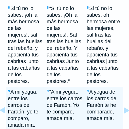
Si tú no lo
"Si tú no lo
Si tú no lo
8
8
8
sabes, ¡oh la
sabes, ¡Oh la
sabes, oh
más hermosa
más hermosa
hermosa entre
de las
de las
las mujeres,
mujeres!, sal
mujeres!, Sal
sal tras las
tras las huellas
tras las huellas
huellas del
del rebaño, y
del rebaño, Y
rebaño, y
apacienta tus
apacienta tus
apacienta tus
cabritas junto
cabritas Junto
cabritas junto
a las cabañas
a las cabañas
a las cabañas
de los
de los
de los
pastores.
pastores."
pastores.
A mi yegua,
"A mi yegua,
A yegua de
9
9
9
entre los
entre los carros
los carros de
carros de
de Faraón, Yo
Faraón te he
Faraón, yo te
te comparo,
comparado,
comparo,
amada mía.
amada mía.
amada mía.