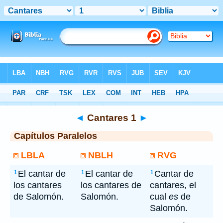
Bíblia
> Cantares 1
◄
Cantares 1
►
Capítulos Paralelos
LBLA
NBLH
RVG
El cantar de
El cantar de
Cantar de
1
1
1
los cantares
los cantares de
cantares, el
de Salomón.
Salomón.
cual
es
de
Salomón.