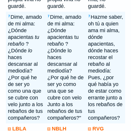
guardé.
guardé.
guardé.
Dime, amado
Dime, amado
Hazme saber,
7
7
7
de mi alma:
de mi alma:
oh tú a quien
¿Dónde
¿Dónde
ama mi alma,
apacientas
tu
apacientas tu
dónde
rebaño
?
rebaño ?
apacientas,
¿Dónde
lo
¿Dónde lo
dónde haces
haces
haces
recostar el
descansar al
descansar al
rebaño al
mediodía?
mediodía?
mediodía:
¿Por qué he
¿Por qué he de
Pues, ¿por
de ser yo
ser yo como
qué había yo
como una que
una que se
de estar como
se cubre con
cubre con velo
errante junto a
velo junto a los
Junto a los
los rebaños de
rebaños de tus
rebaños de tus
tus
compañeros?
compañeros?"
compañeros?
LBLA
NBLH
RVG