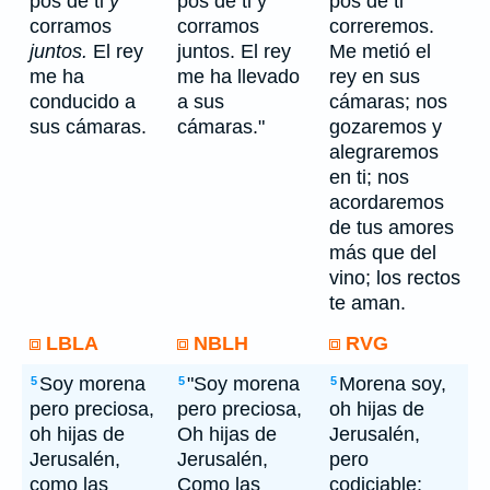
pos de ti
y
pos de ti y
pos de ti
corramos
corramos
correremos.
juntos.
El rey
juntos. El rey
Me metió el
me ha
me ha llevado
rey en sus
conducido a
a sus
cámaras; nos
sus cámaras.
cámaras."
gozaremos y
alegraremos
en ti; nos
acordaremos
de tus amores
más que del
vino; los rectos
te aman.
LBLA
NBLH
RVG
Soy morena
"Soy morena
Morena soy,
5
5
5
pero preciosa,
pero preciosa,
oh hijas de
oh hijas de
Oh hijas de
Jerusalén,
Jerusalén,
Jerusalén,
pero
como las
Como las
codiciable;