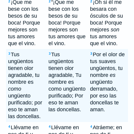
¡Que me
"¡Que me
¡Oh si él me
2
2
2
bese con los
bese con los
besara con
besos de su
besos de su
ósculos de su
boca! Porque
boca! Porque
boca! Porque
mejores son
mejores son
mejores
son
tus amores
tus amores que
tus amores
que el vino.
el vino.
que el vino.
Tus
Tus
Por el olor de
3
3
3
ungüentos
ungüentos
tus suaves
tienen olor
tienen olor
ungüentos, tu
agradable, tu
agradable, Tu
nombre
es
nombre es
nombre es
ungüento
como
como ungüento
derramado,
ungüento
purificado; Por
por eso las
purificado; por
eso te aman
doncellas te
eso te aman
las doncellas.
aman.
las doncellas.
Llévame en
Llévame en
Atráeme; en
4
4
4