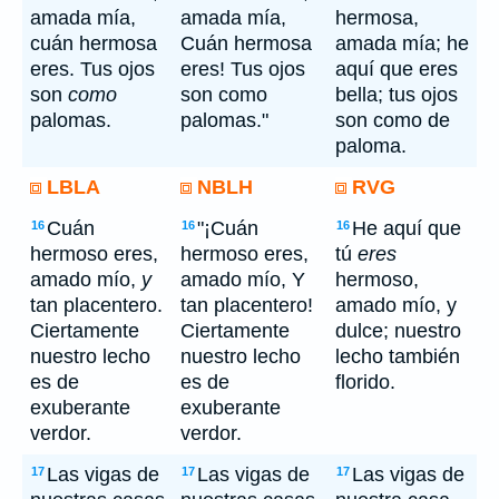
amada mía,
amada mía,
hermosa,
cuán hermosa
Cuán hermosa
amada mía; he
eres. Tus ojos
eres! Tus ojos
aquí que eres
son
como
son como
bella; tus ojos
palomas.
palomas."
son como de
paloma.
LBLA
NBLH
RVG
Cuán
"¡Cuán
He aquí que
16
16
16
hermoso eres,
hermoso eres,
tú
eres
amado mío,
y
amado mío, Y
hermoso,
tan placentero.
tan placentero!
amado mío, y
Ciertamente
Ciertamente
dulce; nuestro
nuestro lecho
nuestro lecho
lecho también
es de
es de
florido.
exuberante
exuberante
verdor.
verdor.
Las vigas de
Las vigas de
Las vigas de
17
17
17