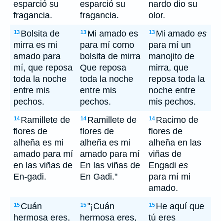
esparció su
esparció su
nardo dio su
fragancia.
fragancia.
olor.
Bolsita de
Mi amado es
Mi amado
es
13
13
13
mirra es mi
para mí como
para mí un
amado para
bolsita de mirra
manojito de
mí, que reposa
Que reposa
mirra, que
toda la noche
toda la noche
reposa toda la
entre mis
entre mis
noche entre
pechos.
pechos.
mis pechos.
Ramillete de
Ramillete de
Racimo de
14
14
14
flores de
flores de
flores de
alheña es mi
alheña es mi
alheña en las
amado para mí
amado para mí
viñas de
en las viñas de
En las viñas de
Engadi
es
En-gadi.
En Gadi."
para mí mi
amado.
Cuán
"¡Cuán
He aquí que
15
15
15
hermosa eres,
hermosa eres,
tú eres