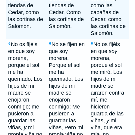
tiendas de
tiendas de
como las
Cedar, como
Cedar, Como
cabañas de
las cortinas de
las cortinas de
Cedar, como
Salomón.
Salomón.
las cortinas de
Salomón.
No os fijéis
No se fijen en
No os fijéis
6
6
6
en que soy
que soy
en que
soy
morena,
morena,
morena,
porque el sol
Porque el sol
porque el sol
me ha
me ha
me miró. Los
quemado. Los
quemado. Los
hijos de mi
hijos de mi
hijos de mi
madre se
madre se
madre se
airaron contra
enojaron
enojaron
mí, me
conmigo; me
conmigo; Me
hicieron
pusieron a
pusieron a
guarda de las
guardar las
guardar las
viñas,
y
mi
viñas,
y
mi
viñas, Pero mi
viña, que era
propia viña no
propia viña no
mía, no