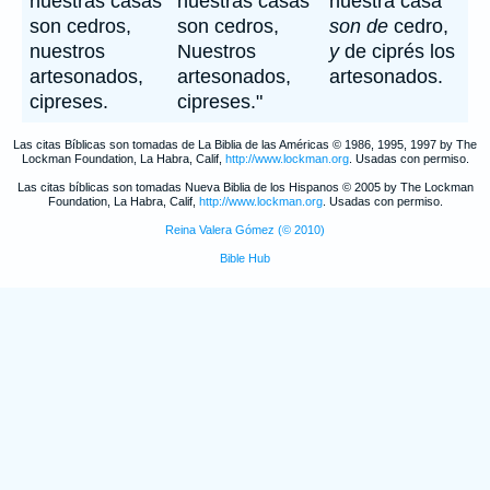
nuestras casas
nuestras casas
nuestra casa
son cedros,
son cedros,
son de
cedro,
nuestros
Nuestros
y
de ciprés los
artesonados,
artesonados,
artesonados.
cipreses.
cipreses."
Las citas Bíblicas son tomadas de La Biblia de las Américas © 1986, 1995, 1997 by The
Lockman Foundation, La Habra, Calif,
http://www.lockman.org
. Usadas con permiso.
Las citas bíblicas son tomadas Nueva Biblia de los Hispanos © 2005 by The Lockman
Foundation, La Habra, Calif,
http://www.lockman.org
. Usadas con permiso.
Reina Valera Gómez (© 2010)
Bible Hub