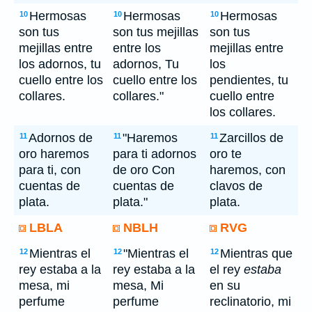
Hermosas
Hermosas
Hermosas
10
10
10
son tus
son tus mejillas
son tus
mejillas entre
entre los
mejillas entre
los adornos, tu
adornos, Tu
los
cuello entre los
cuello entre los
pendientes, tu
collares.
collares."
cuello entre
los collares.
Adornos de
"Haremos
Zarcillos de
11
11
11
oro haremos
para ti adornos
oro te
para ti, con
de oro Con
haremos, con
cuentas de
cuentas de
clavos de
plata.
plata."
plata.
LBLA
NBLH
RVG
Mientras el
"Mientras el
Mientras que
12
12
12
rey estaba a la
rey estaba a la
el rey
estaba
mesa, mi
mesa, Mi
en su
perfume
perfume
reclinatorio, mi