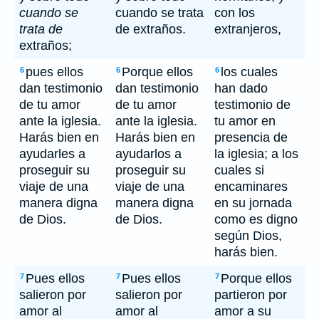
cuando se
cuando se trata
con los
trata de
de extraños.
extranjeros,
extraños;
pues ellos
Porque ellos
los cuales
6
6
6
dan testimonio
dan testimonio
han dado
de tu amor
de tu amor
testimonio de
ante la iglesia.
ante la iglesia.
tu amor en
Harás bien en
Harás bien en
presencia de
ayudarles a
ayudarlos a
la iglesia; a los
proseguir su
proseguir su
cuales si
viaje de una
viaje de una
encaminares
manera digna
manera digna
en su jornada
de Dios.
de Dios.
como es digno
según Dios,
harás bien.
Pues ellos
Pues ellos
Porque ellos
7
7
7
salieron por
salieron por
partieron por
amor al
amor al
amor a su