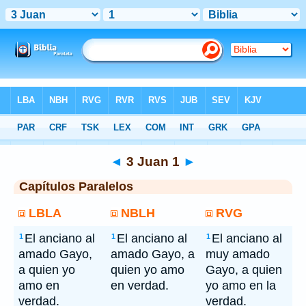
Bíblia
> 3 Juan 1
◄
3 Juan 1
►
Capítulos Paralelos
LBLA
NBLH
RVG
El anciano al
El anciano al
El anciano al
1
1
1
amado Gayo,
amado Gayo, a
muy amado
a quien yo
quien yo amo
Gayo, a quien
amo en
en verdad.
yo amo en la
verdad.
verdad.