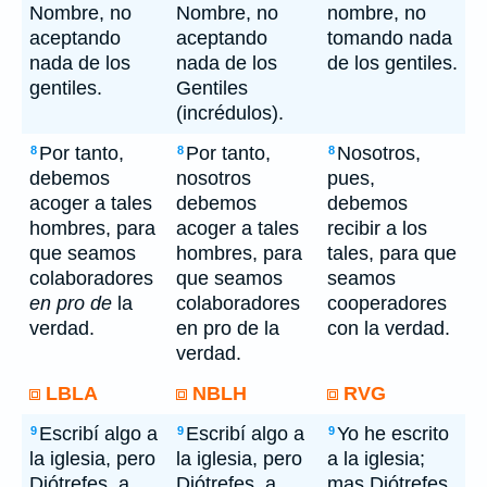
Nombre, no
Nombre, no
nombre, no
aceptando
aceptando
tomando nada
nada de los
nada de los
de los gentiles.
gentiles.
Gentiles
(incrédulos).
Por tanto,
Por tanto,
Nosotros,
8
8
8
debemos
nosotros
pues,
acoger a tales
debemos
debemos
hombres, para
acoger a tales
recibir a los
que seamos
hombres, para
tales, para que
colaboradores
que seamos
seamos
en pro de
la
colaboradores
cooperadores
verdad.
en pro de la
con la verdad.
verdad.
LBLA
NBLH
RVG
Escribí algo a
Escribí algo a
Yo he escrito
9
9
9
la iglesia, pero
la iglesia, pero
a la iglesia;
Diótrefes, a
Diótrefes, a
mas Diótrefes,