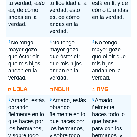
tu verdad,
esto
tu fidelidad a la
está en ti, y de
es,
de cómo
verdad, esto
cómo tú andas
andas en la
es, de cómo
en la verdad.
verdad.
andas en la
verdad.
No tengo
No tengo
No tengo
4
4
4
mayor gozo
mayor gozo
mayor gozo
que éste: oír
que éste: oír
que el oír que
que mis hijos
que mis hijos
mis hijos
andan en la
andan en la
andan en la
verdad.
verdad.
verdad.
LBLA
NBLH
RVG
Amado, estás
Amado, estás
Amado,
5
5
5
obrando
obrando
fielmente
fielmente en lo
fielmente en lo
haces todo lo
que haces por
que haces por
que haces
los hermanos,
los hermanos,
para con los
y sobre todo
y sobre todo
hermanos, y