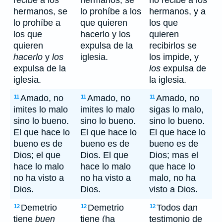
recibe a los
hermanos, se
no recibe a los
hermanos, se
lo prohíbe a los
hermanos, y a
lo prohíbe a
que quieren
los que
los que
hacerlo y los
quieren
quieren
expulsa de la
recibirlos se
hacerlo
y
los
iglesia.
los impide, y
expulsa de la
los
expulsa de
iglesia.
la iglesia.
Amado, no
Amado, no
Amado, no
11
11
11
imites lo malo
imites lo malo
sigas lo malo,
sino lo bueno.
sino lo bueno.
sino lo bueno.
El que hace lo
El que hace lo
El que hace lo
bueno es de
bueno es de
bueno es de
Dios; el que
Dios. El que
Dios; mas el
hace lo malo
hace lo malo
que hace lo
no ha visto a
no ha visto a
malo, no ha
Dios.
Dios.
visto a Dios.
Demetrio
Demetrio
Todos dan
12
12
12
tiene
buen
tiene (ha
testimonio de