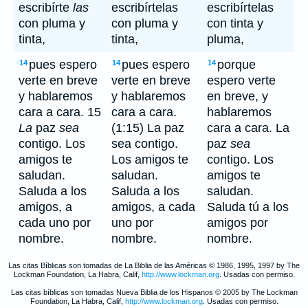
escribírte
las
escribírtelas
escribírtelas
con pluma y
con pluma y
con tinta y
tinta,
tinta,
pluma,
pues espero
pues espero
porque
14
14
14
verte en breve
verte en breve
espero verte
y hablaremos
y hablaremos
en breve, y
cara a cara. 15
cara a cara.
hablaremos
La
paz
sea
(1:15) La paz
cara a cara. La
contigo. Los
sea contigo.
paz
sea
amigos te
Los amigos te
contigo. Los
saludan.
saludan.
amigos te
Saluda a los
Saluda a los
saludan.
amigos, a
amigos, a cada
Saluda tú a los
cada uno por
uno por
amigos por
nombre.
nombre.
nombre.
Las citas Bíblicas son tomadas de La Biblia de las Américas © 1986, 1995, 1997 by The
Lockman Foundation, La Habra, Calif,
http://www.lockman.org
. Usadas con permiso.
Las citas bíblicas son tomadas Nueva Biblia de los Hispanos © 2005 by The Lockman
Foundation, La Habra, Calif,
http://www.lockman.org
. Usadas con permiso.