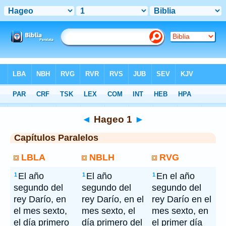
Bíblia
> Hageo 1
◄
Hageo 1
►
Capítulos Paralelos
LBLA
NBLH
RVG
El año
El año
En el año
1
1
1
segundo del
segundo del
segundo del
rey Darío, en
rey Darío, en el
rey Darío en el
el mes sexto,
mes sexto, el
mes sexto, en
el día primero
día primero del
el primer día