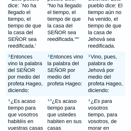
dice: `No ha
"No ha llegado
pueblo dice: El
llegado el
el tiempo, el
tiempo aún no
tiempo, el
tiempo de que
ha venido, el
tiempo de que
la casa del
tiempo de que
la casa del
SEÑOR sea
la casa de
SEÑOR sea
reedificada."'"
Jehová sea
reedificada.'
reedificada.
Entonces
Entonces vino
Vino, pues,
3
3
3
vino la palabra
la palabra del
palabra de
del SEÑOR
SEÑOR por
Jehová por
por medio del
medio del
medio del
profeta Hageo,
profeta Hageo:
profeta Hageo,
diciendo:
diciendo:
¿Es acaso
"¿Es acaso
¿
Es
para
4
4
4
tiempo para
tiempo para
vosotros
que vosotros
que ustedes
tiempo, para
habitéis en
habiten en sus
vosotros, de
vuestras casas
casas
morar en