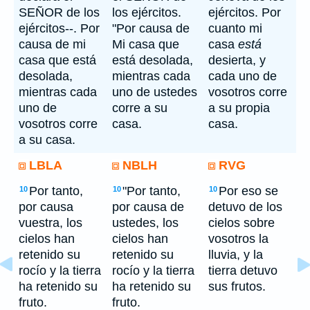
SEÑOR de los
los ejércitos.
ejércitos. Por
ejércitos--. Por
"Por causa de
cuanto mi
causa de mi
Mi casa que
casa
está
casa que está
está desolada,
desierta, y
desolada,
mientras cada
cada uno de
mientras cada
uno de ustedes
vosotros corre
uno de
corre a su
a su propia
vosotros corre
casa.
casa.
a su casa.
LBLA
NBLH
RVG
Por tanto,
"Por tanto,
Por eso se
10
10
10
por causa
por causa de
detuvo de los
vuestra, los
ustedes, los
cielos sobre
cielos han
cielos han
vosotros la
retenido su
retenido su
lluvia, y la
rocío y la tierra
rocío y la tierra
tierra detuvo
ha retenido su
ha retenido su
sus frutos.
fruto.
fruto.