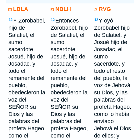
LBLA
NBLH
RVG
Y Zorobabel,
Entonces
Y oyó
12
12
12
hijo de
Zorobabel, hijo
Zorobabel hijo
Salatiel, el
de Salatiel, el
de Salatiel, y
sumo
sumo
Josué hijo de
sacerdote
sacerdote
Josadac, el
Josué, hijo de
Josué, hijo de
sumo
Josadac, y
Josadac, y
sacerdote, y
todo el
todo el
todo el resto
remanente del
remanente del
del pueblo, la
pueblo,
pueblo,
voz de Jehová
obedecieron la
obedecieron la
su Dios, y las
voz del
voz del
palabras del
SEÑOR su
SEÑOR su
profeta Hageo,
Dios y las
Dios y las
como lo había
palabras del
palabras del
enviado
profeta Hageo,
profeta Hageo,
Jehová el Dios
como el
como el
de ellos; y