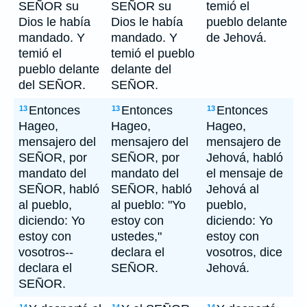
SEÑOR su
SEÑOR su
temió el
Dios le había
Dios le había
pueblo delante
mandado. Y
mandado. Y
de Jehová.
temió el
temió el pueblo
pueblo delante
delante del
del SEÑOR.
SEÑOR.
Entonces
Entonces
Entonces
13
13
13
Hageo,
Hageo,
Hageo,
mensajero del
mensajero del
mensajero de
SEÑOR, por
SEÑOR, por
Jehová, habló
mandato del
mandato del
el mensaje de
SEÑOR, habló
SEÑOR, habló
Jehová al
al pueblo,
al pueblo: "Yo
pueblo,
diciendo: Yo
estoy con
diciendo: Yo
estoy con
ustedes,"
estoy con
vosotros--
declara el
vosotros, dice
declara el
SEÑOR.
Jehová.
SEÑOR.