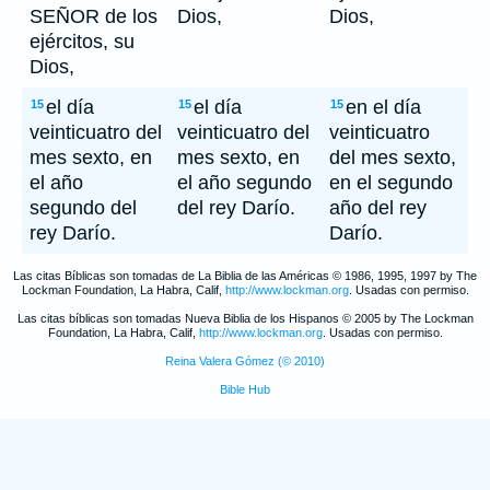
SEÑOR de los
Dios,
Dios,
ejércitos, su
Dios,
el día
el día
en el día
15
15
15
veinticuatro del
veinticuatro del
veinticuatro
mes sexto, en
mes sexto, en
del mes sexto,
el año
el año segundo
en el segundo
segundo del
del rey Darío.
año del rey
rey Darío.
Darío.
Las citas Bíblicas son tomadas de La Biblia de las Américas © 1986, 1995, 1997 by The
Lockman Foundation, La Habra, Calif,
http://www.lockman.org
. Usadas con permiso.
Las citas bíblicas son tomadas Nueva Biblia de los Hispanos © 2005 by The Lockman
Foundation, La Habra, Calif,
http://www.lockman.org
. Usadas con permiso.
Reina Valera Gómez (© 2010)
Bible Hub