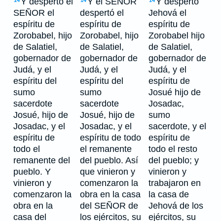
Y despertó el
Y el SEÑOR
Y despertó
14
14
14
SEÑOR el
despertó el
Jehová el
espíritu de
espíritu de
espíritu de
Zorobabel, hijo
Zorobabel, hijo
Zorobabel hijo
de Salatiel,
de Salatiel,
de Salatiel,
gobernador de
gobernador de
gobernador de
Judá, y el
Judá, y el
Judá, y el
espíritu del
espíritu del
espíritu de
sumo
sumo
Josué hijo de
sacerdote
sacerdote
Josadac,
Josué, hijo de
Josué, hijo de
sumo
Josadac, y el
Josadac, y el
sacerdote, y el
espíritu de
espíritu de todo
espíritu de
todo el
el remanente
todo el resto
remanente del
del pueblo. Así
del pueblo; y
pueblo. Y
que vinieron y
vinieron y
vinieron y
comenzaron la
trabajaron en
comenzaron la
obra en la casa
la casa de
obra en la
del SEÑOR de
Jehová de los
casa del
los ejércitos, su
ejércitos, su