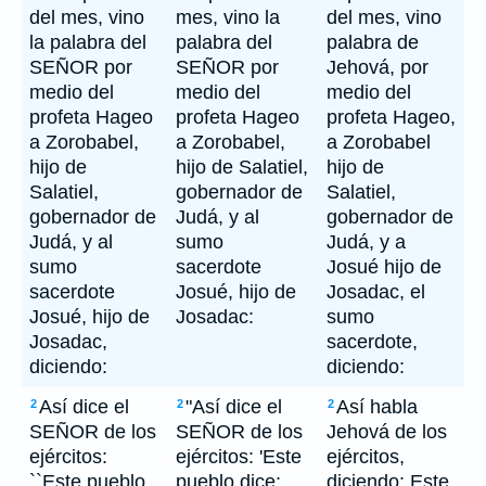
del mes, vino
mes, vino la
del mes, vino
la palabra del
palabra del
palabra de
SEÑOR por
SEÑOR por
Jehová, por
medio del
medio del
medio del
profeta Hageo
profeta Hageo
profeta Hageo,
a Zorobabel,
a Zorobabel,
a Zorobabel
hijo de
hijo de Salatiel,
hijo de
Salatiel,
gobernador de
Salatiel,
gobernador de
Judá, y al
gobernador de
Judá, y al
sumo
Judá, y a
sumo
sacerdote
Josué hijo de
sacerdote
Josué, hijo de
Josadac, el
Josué, hijo de
Josadac:
sumo
Josadac,
sacerdote,
diciendo:
diciendo:
Así dice el
"Así dice el
Así habla
2
2
2
SEÑOR de los
SEÑOR de los
Jehová de los
ejércitos:
ejércitos: 'Este
ejércitos,
``Este pueblo
pueblo dice:
diciendo: Este