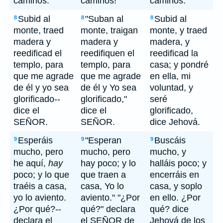
caminos.
caminos!
caminos.
Subid al
"Suban al
Subid al
8
8
8
monte, traed
monte, traigan
monte, y traed
madera y
madera y
madera, y
reedificad el
reedifiquen el
reedificad la
templo, para
templo, para
casa; y pondré
que me agrade
que me agrade
en ella, mi
de él y yo sea
de él y Yo sea
voluntad, y
glorificado--
glorificado,"
seré
dice el
dice el
glorificado,
SEÑOR.
SEÑOR.
dice Jehová.
Esperáis
"Esperan
Buscáis
9
9
9
mucho, pero
mucho, pero
mucho, y
he aquí,
hay
hay poco; y lo
halláis poco; y
poco; y lo que
que traen a
encerráis en
traéis a casa,
casa, Yo lo
casa, y soplo
yo lo aviento.
aviento." "¿Por
en ello. ¿Por
¿Por qué?--
qué?" declara
qué? dice
declara el
el SEÑOR de
Jehová de los