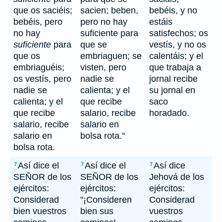
que os saciéis;
sacien; beben,
bebéis, y no
bebéis, pero
pero no hay
estáis
no hay
suficiente para
satisfechos; os
suficiente
para
que se
vestís, y no os
que os
embriaguen; se
calentáis; y el
embriaguéis;
visten, pero
que trabaja a
os vestís, pero
nadie se
jornal recibe
nadie se
calienta; y el
su jornal en
calienta; y el
que recibe
saco
que recibe
salario, recibe
horadado.
salario, recibe
salario en
salario en
bolsa rota."
bolsa rota.
Así dice el
Así dice el
Así dice
7
7
7
SEÑOR de los
SEÑOR de los
Jehová de los
ejércitos:
ejércitos:
ejércitos:
Considerad
"¡Consideren
Considerad
bien vuestros
bien sus
vuestros