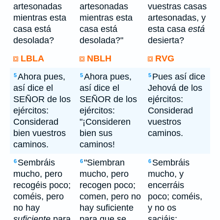
artesonadas
artesonadas
vuestras casas
mientras esta
mientras esta
artesonadas, y
casa está
casa está
esta casa
está
desolada?
desolada?"
desierta?
LBLA
NBLH
RVG
Ahora pues,
Ahora pues,
Pues así dice
5
5
5
así dice el
así dice el
Jehová de los
SEÑOR de los
SEÑOR de los
ejércitos:
ejércitos:
ejércitos:
Considerad
Considerad
"¡Consideren
vuestros
bien vuestros
bien sus
caminos.
caminos.
caminos!
Sembráis
"Siembran
Sembráis
6
6
6
mucho, pero
mucho, pero
mucho, y
recogéis poco;
recogen poco;
encerráis
coméis, pero
comen, pero no
poco; coméis,
no hay
hay suficiente
y no os
suficiente
para
para que se
saciáis;