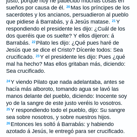
justo; porque hoy he padecido muchas cosas en
sueños por causa de él.
Mas los príncipes de los
20
sacerdotes y los ancianos, persuadieron al pueblo
que pidiese á Barrabás, y á Jesús matase.
Y
21
respondiendo el presidente les dijo: ¿Cuál de los
dos queréis que os suelte? Y ellos dijeron: á
Barrabás.
Pilato les dijo: ¿Qué pues haré de
22
Jesús que se dice el Cristo? Dícenle todos: Sea
crucificado.
Y el presidente les dijo: Pues ¿qué
23
mal ha hecho? Mas ellos gritaban más, diciendo:
Sea crucificado.
Y viendo Pilato que nada adelantaba, antes se
24
hacía más alboroto, tomando agua se lavó las
manos delante del pueblo, diciendo: Inocente soy
yo de la sangre de este justo veréis lo vosotros.
Y respondiendo todo el pueblo, dijo: Su sangre
25
sea sobre nosotros, y sobre nuestros hijos.
Entonces les soltó á Barrabás: y habiendo
26
azotado á Jesús, le entregó para ser crucificado.