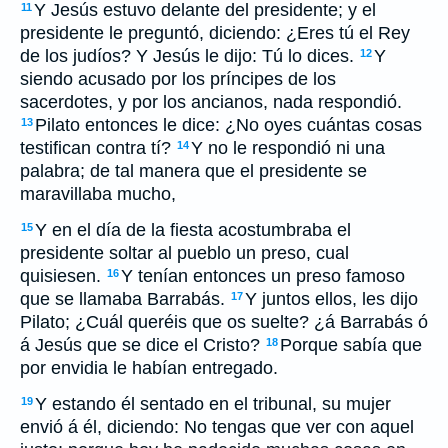
Y Jesús estuvo delante del presidente; y el
11
presidente le preguntó, diciendo: ¿Eres tú el Rey
de los judíos? Y Jesús le dijo: Tú lo dices.
Y
12
siendo acusado por los príncipes de los
sacerdotes, y por los ancianos, nada respondió.
Pilato entonces le dice: ¿No oyes cuántas cosas
13
testifican contra tí?
Y no le respondió ni una
14
palabra; de tal manera que el presidente se
maravillaba mucho,
Y en el día de la fiesta acostumbraba el
15
presidente soltar al pueblo un preso, cual
quisiesen.
Y tenían entonces un preso famoso
16
que se llamaba Barrabás.
Y juntos ellos, les dijo
17
Pilato; ¿Cuál queréis que os suelte? ¿á Barrabás ó
á Jesús que se dice el Cristo?
Porque sabía que
18
por envidia le habían entregado.
Y estando él sentado en el tribunal, su mujer
19
envió á él, diciendo: No tengas que ver con aquel