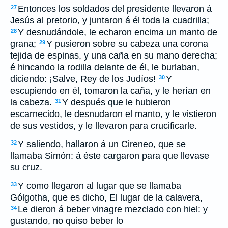
Entonces los soldados del presidente llevaron á
27
Jesús al pretorio, y juntaron á él toda la cuadrilla;
Y desnudándole, le echaron encima un manto de
28
grana;
Y pusieron sobre su cabeza una corona
29
tejida de espinas, y una caña en su mano derecha;
é hincando la rodilla delante de él, le burlaban,
diciendo: ¡Salve, Rey de los Judíos!
Y
30
escupiendo en él, tomaron la caña, y le herían en
la cabeza.
Y después que le hubieron
31
escarnecido, le desnudaron el manto, y le vistieron
de sus vestidos, y le llevaron para crucificarle.
Y saliendo, hallaron á un Cireneo, que se
32
llamaba Simón: á éste cargaron para que llevase
su cruz.
Y como llegaron al lugar que se llamaba
33
Gólgotha, que es dicho, El lugar de la calavera,
Le dieron á beber vinagre mezclado con hiel: y
34
gustando, no quiso beber lo