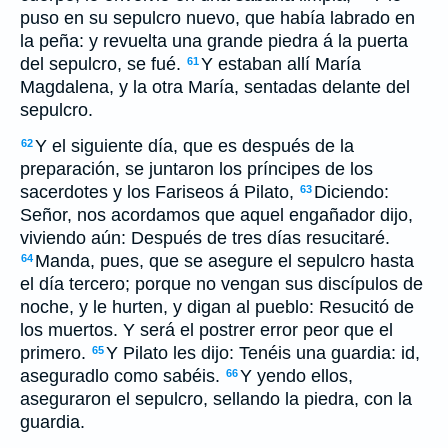
puso en su sepulcro nuevo, que había labrado en
la peña: y revuelta una grande piedra á la puerta
del sepulcro, se fué.
Y estaban allí María
61
Magdalena, y la otra María, sentadas delante del
sepulcro.
Y el siguiente día, que es después de la
62
preparación, se juntaron los príncipes de los
sacerdotes y los Fariseos á Pilato,
Diciendo:
63
Señor, nos acordamos que aquel engañador dijo,
viviendo aún: Después de tres días resucitaré.
Manda, pues, que se asegure el sepulcro hasta
64
el día tercero; porque no vengan sus discípulos de
noche, y le hurten, y digan al pueblo: Resucitó de
los muertos. Y será el postrer error peor que el
primero.
Y Pilato les dijo: Tenéis una guardia: id,
65
aseguradlo como sabéis.
Y yendo ellos,
66
aseguraron el sepulcro, sellando la piedra, con la
guardia.