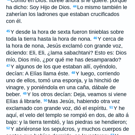
Confió en Dios: líbrele ahora si le quiere: porque
ha dicho: Soy Hijo de Dios.
Lo mismo también le
44
zaherían los ladrones que estaban crucificados
con él.
Y desde la hora de sexta fueron tinieblas sobre
45
toda la tierra hasta la hora de nona.
Y cerca de
46
la hora de nona, Jesús exclamó con grande voz,
diciendo: Eli, Eli, ¿lama sabachtani? Esto es: Dios
mío, Dios mío, ¿por qué me has desamparado?
Y algunos de los que estaban allí, oyéndolo,
47
decían: A Elías llama éste.
Y luego, corriendo
48
uno de ellos, tomó una esponja, y la hinchió de
vinagre, y poniéndola en una caña, dábale de
beber.
Y los otros decían: Deja, veamos si viene
49
Elías á librarle.
Mas Jesús, habiendo otra vez
50
exclamado con grande voz, dió el espíritu.
Y he
51
aquí, el velo del templo se rompió en dos, de alto á
bajo: y la tierra tembló, y las piedras se hendieron;
Y abriéronse los sepulcros, y muchos cuerpos de
52