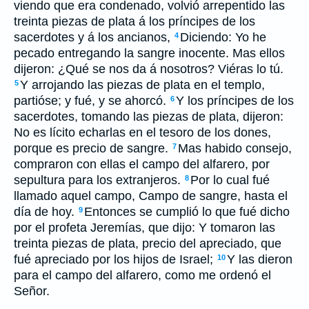
viendo que era condenado, volvió arrepentido las
treinta piezas de plata á los príncipes de los
sacerdotes y á los ancianos,
Diciendo: Yo he
4
pecado entregando la sangre inocente. Mas ellos
dijeron: ¿Qué se nos da á nosotros? Viéras lo tú.
Y arrojando las piezas de plata en el templo,
5
partióse; y fué, y se ahorcó.
Y los príncipes de los
6
sacerdotes, tomando las piezas de plata, dijeron:
No es lícito echarlas en el tesoro de los dones,
porque es precio de sangre.
Mas habido consejo,
7
compraron con ellas el campo del alfarero, por
sepultura para los extranjeros.
Por lo cual fué
8
llamado aquel campo, Campo de sangre, hasta el
día de hoy.
Entonces se cumplió lo que fué dicho
9
por el profeta Jeremías, que dijo: Y tomaron las
treinta piezas de plata, precio del apreciado, que
fué apreciado por los hijos de Israel;
Y las dieron
10
para el campo del alfarero, como me ordenó el
Señor.