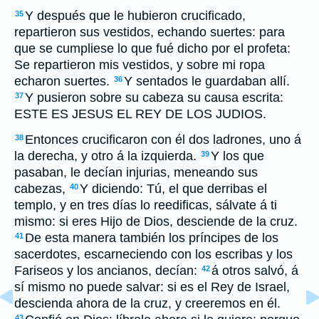
Y después que le hubieron crucificado,
35
repartieron sus vestidos, echando suertes: para
que se cumpliese lo que fué dicho por el profeta:
Se repartieron mis vestidos, y sobre mi ropa
echaron suertes.
Y sentados le guardaban allí.
36
Y pusieron sobre su cabeza su causa escrita:
37
ESTE ES JESUS EL REY DE LOS JUDIOS.
Entonces crucificaron con él dos ladrones, uno á
38
la derecha, y otro á la izquierda.
Y los que
39
pasaban, le decían injurias, meneando sus
cabezas,
Y diciendo: Tú, el que derribas el
40
templo, y en tres días lo reedificas, sálvate á ti
mismo: si eres Hijo de Dios, desciende de la cruz.
De esta manera también los príncipes de los
41
sacerdotes, escarneciendo con los escribas y los
Fariseos y los ancianos, decían:
á otros salvó, á
42
sí mismo no puede salvar: si es el Rey de Israel,
descienda ahora de la cruz, y creeremos en él.
43