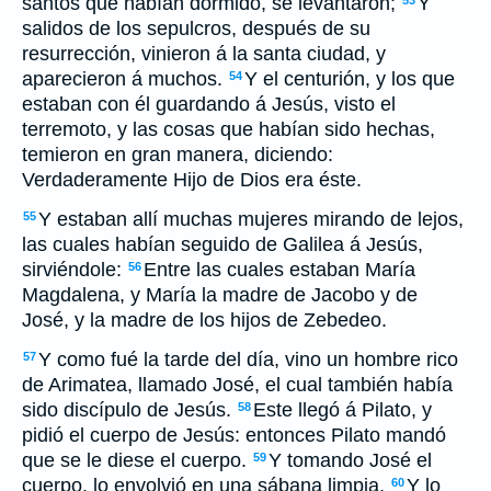
santos que habían dormido, se levantaron;
Y
53
salidos de los sepulcros, después de su
resurrección, vinieron á la santa ciudad, y
aparecieron á muchos.
Y el centurión, y los que
54
estaban con él guardando á Jesús, visto el
terremoto, y las cosas que habían sido hechas,
temieron en gran manera, diciendo:
Verdaderamente Hijo de Dios era éste.
Y estaban allí muchas mujeres mirando de lejos,
55
las cuales habían seguido de Galilea á Jesús,
sirviéndole:
Entre las cuales estaban María
56
Magdalena, y María la madre de Jacobo y de
José, y la madre de los hijos de Zebedeo.
Y como fué la tarde del día, vino un hombre rico
57
de Arimatea, llamado José, el cual también había
sido discípulo de Jesús.
Este llegó á Pilato, y
58
pidió el cuerpo de Jesús: entonces Pilato mandó
que se le diese el cuerpo.
Y tomando José el
59
cuerpo, lo envolvió en una sábana limpia,
Y lo
60