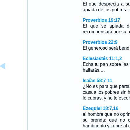
El que desprecia a su
apiada de los pobres.
Proverbios 19:17
El que se apiada d
recompensará por su b
Proverbios 22:9
El generoso será bendi
Eclesiastés 11:1,2
Echa tu pan sobre las
hallarás.…
Isaías 58:7-11
¿No es para que partas
casa a los pobres sin
lo cubras, y no te es
Ezequiel 18:7,16
el hombre que no opri
su prenda; que no 
hambriento y cubre al