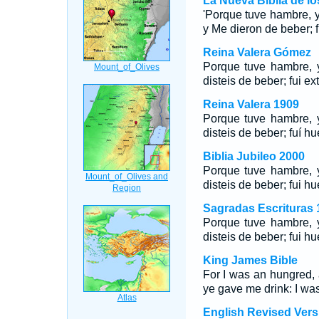
La Nueva Biblia de l
'Porque tuve hambre, 
y Me dieron de beber; f
Reina Valera Gómez
Porque tuve hambre, 
disteis de beber; fui ex
Reina Valera 1909
Porque tuve hambre, 
disteis de beber; fuí h
Biblia Jubileo 2000
Porque tuve hambre, 
disteis de beber; fui h
Sagradas Escrituras 
Porque tuve hambre, 
disteis de beber; fui h
King James Bible
For I was an hungred, 
ye gave me drink: I was
English Revised Vers