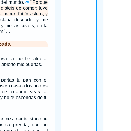
n del mundo.
``Porque
35
disteis de comer; tuve
 beber; fui forastero, y
estaba desnudo, y me
 y me visitasteis; en la
a mí.…
zada
asa la noche afuera,
 abierto mis puertas.
partas tu pan con el
as en casa a los pobres
 que cuando veas al
 y no te escondas de tu
prime a nadie, sino que
or su prenda; que no
o que
da su pan al