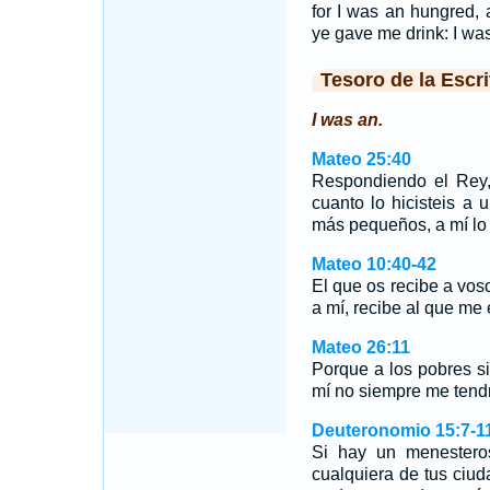
for I was an hungred, 
ye gave me drink: I was
Tesoro de la Escri
I was an.
Mateo 25:40
Respondiendo el Rey,
cuanto lo hicisteis a
más pequeños, a mí lo h
Mateo 10:40-42
El que os recibe a voso
a mí, recibe al que me
Mateo 26:11
Porque a los pobres si
mí no siempre me tendr
Deuteronomio 15:7-1
Si hay un menestero
cualquiera de tus ciu