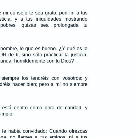
e mi consejo te sea grato: pon fin a tus
ticia, y a tus iniquidades mostrando
 pobres; quizás sea prolongada tu
h hombre, lo que es bueno. ¿Y qué es lo
de ti, sino sólo practicar la justicia,
y andar humildemente con tu Dios?
siempre los tendréis con vosotros; y
dréis hacer bien; pero a mí no siempre
está dentro como obra de caridad, y
limpio.
e le había convidado: Cuando ofrezcas
a, no llames a tus amigos, ni a tus