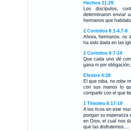
Hechos 11:29
Los discípulos, c
determinaron enviar
u
hermanos que habitab
2 Corintios 8:1-4,7-9
Ahora, hermanos, os 
ha sido dada en las i
2 Corintios 9:7-14
Que cada uno
dé
como
gana ni por obligación
Efesios 4:28
El que roba, no robe m
con sus manos lo qu
compartir con el que t
1 Timoteo 6:17-19
A los ricos en este mu
pongan su esperanza en
en Dios, el cual nos 
que las disfrutemos.…