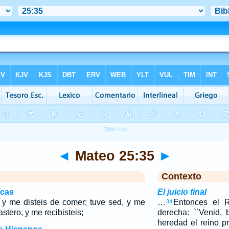
◄
Mateo 25:35
►
Contexto
icas
El juicio final
 y me disteis de comer; tuve sed, y me
…
Entonces el 
34
astero, y me recibisteis;
derecha: ``Venid,
heredad el reino p