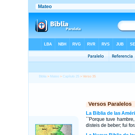
Biblia
>
Mateo
>
Capítulo 25
> Verso 35
Versos Paralelos
La Biblia de las Amér
``Porque tuve hambre,
disteis de beber; fui for