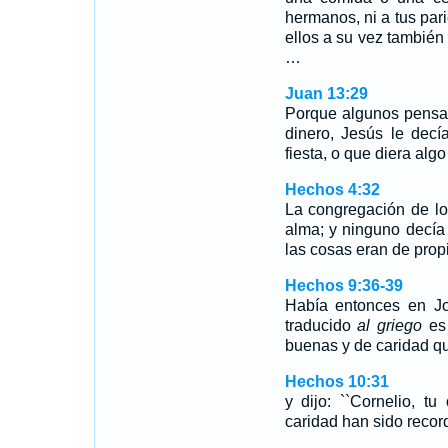
hermanos, ni a tus pari
ellos a su vez también
…
Juan 13:29
Porque algunos pensa
dinero, Jesús le dec
fiesta, o que diera algo
Hechos 4:32
La congregación de lo
alma; y ninguno decía
las cosas eran de pro
Hechos 9:36-39
Había entonces en Jo
traducido
al griego
es 
buenas y de caridad q
Hechos 10:31
y dijo: ``Cornelio, t
caridad han sido recor