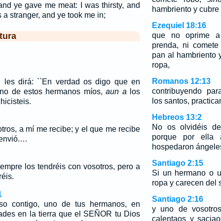
and ye gave me meat: I was thirsty, and
hambriento y cubre
 a stranger, and ye took me in;
Ezequiel 18:16
tura
que no oprime a 
prenda, ni comete
pan al hambriento 
ropa,
Romanos 12:13
 les dirá: ``En verdad os digo que en
contribuyendo par
 uno de estos hermanos míos,
aun a
los
los santos, practica
icisteis.
Hebreos 13:2
No os olvidéis de
tros, a mí me recibe; y el que me recibe
porque por ella a
 envió.…
hospedaron ángele
Santiago 2:15
empre los tendréis con vosotros, pero a
Si un hermano o u
éis.
ropa y carecen del s
1
Santiago 2:16
so contigo, uno de tus hermanos, en
y uno de vosotros
dades en la tierra que el SEÑOR tu Dios
calentaos y saciao