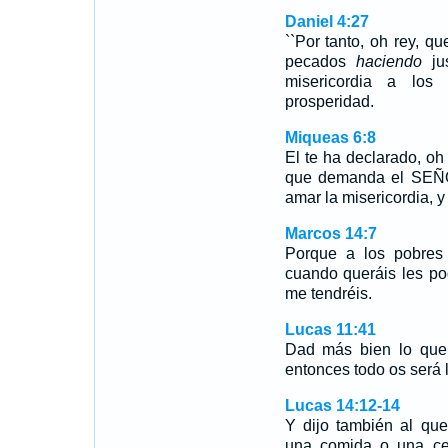
Daniel 4:27
``Por tanto, oh rey, qu
pecados
haciendo
jus
misericordia a los
prosperidad.
Miqueas 6:8
El te ha declarado, o
que demanda el SEÑOR 
amar la misericordia, 
Marcos 14:7
Porque a los pobres 
cuando queráis les po
me tendréis.
Lucas 11:41
Dad más bien lo que 
entonces todo os será 
Lucas 14:12-14
Y dijo también al qu
una comida o una cen