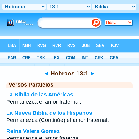
Biblia
>
Hebreos
>
Capítulo 13
> Verso 1
◄
Hebreos 13:1
►
Versos Paralelos
La Biblia de las Américas
Permanezca el amor fraternal.
La Nueva Biblia de los Hispanos
Permanezca (Continúe) el amor fraternal.
Reina Valera Gómez
Permanezca el amor fraternal.