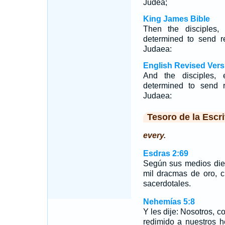
Judea;
King James Bible
Then the disciples, 
determined to send re
Judaea:
English Revised Vers
And the disciples, 
determined to send r
Judaea:
Tesoro de la Escri
every.
Esdras 2:69
Según sus medios dier
mil dracmas de oro, c
sacerdotales.
Nehemías 5:8
Y les dije: Nosotros, 
redimido a nuestros 