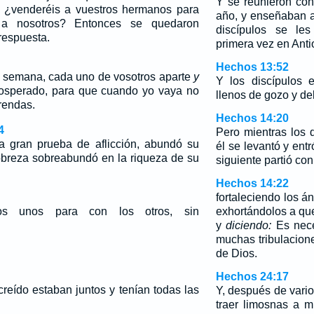
Y se reunieron con
, ¿venderéis a vuestros hermanos para
año, y enseñaban a 
a nosotros? Entonces se quedaron
discípulos se les
respuesta.
primera vez en Anti
Hechos 13:52
 semana, cada uno de vosotros aparte
y
Y los discípulos 
osperado, para que cuando yo vaya no
llenos de gozo y del
rendas.
Hechos 14:20
4
Pero mientras los 
 gran prueba de aflicción, abundó su
él se levantó y entr
obreza sobreabundó en la riqueza de su
siguiente partió co
Hechos 14:22
fortaleciendo los á
los unos para con los otros, sin
exhortándolos a que
y
diciendo:
Es nece
muchas tribulacion
de Dios.
Hechos 24:17
reído estaban juntos y tenían todas las
Y, después de vari
traer limosnas a m