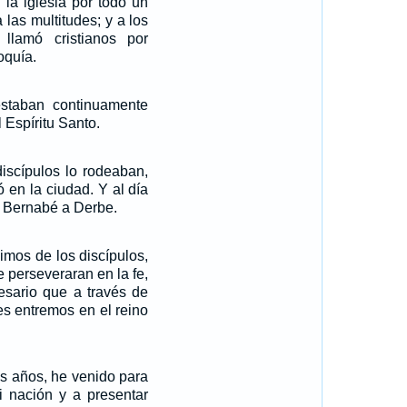
 la iglesia por todo un
las multitudes; y a los
 llamó cristianos por
oquía.
estaban continuamente
 Espíritu Santo.
discípulos lo rodeaban,
ó en la ciudad. Y al día
n Bernabé a Derbe.
nimos de los discípulos,
 perseveraran en la fe,
sario que a través de
es entremos en el reino
os años, he venido para
i nación y a presentar