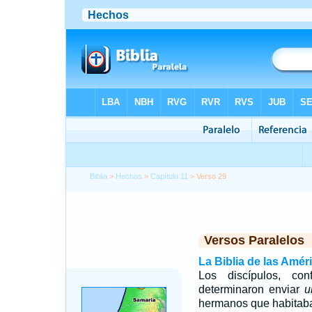
Biblia
>
Hechos
>
Capítulo 11
> Verso 29
Versos Paralelos
La Biblia de las Amér
Los discípulos, c
determinaron enviar
u
hermanos que habitab