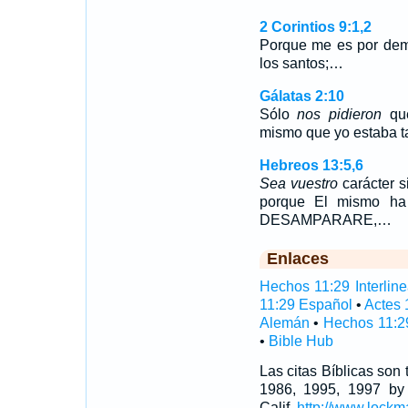
2 Corintios 9:1,2
Porque me es por demá
los santos;…
Gálatas 2:10
Sólo
nos pidieron
que
mismo que yo estaba t
Hebreos 13:5,6
Sea vuestro
carácter s
porque El mismo h
DESAMPARARE,…
Enlaces
Hechos 11:29 Interline
11:29 Español
•
Actes 
Alemán
•
Hechos 11:2
•
Bible Hub
Las citas Bíblicas son
1986, 1995, 1997 by
Calif,
http://www.lockm