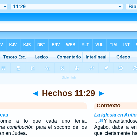
◄
Hechos 11:29
►
Contexto
icas
La iglesia en Anti
onforme a lo que cada uno tenía,
…
Y levantándose
28
na contribución
para el socorro de los
Agabo, daba a ent
an en Judea.
que ciertamente h