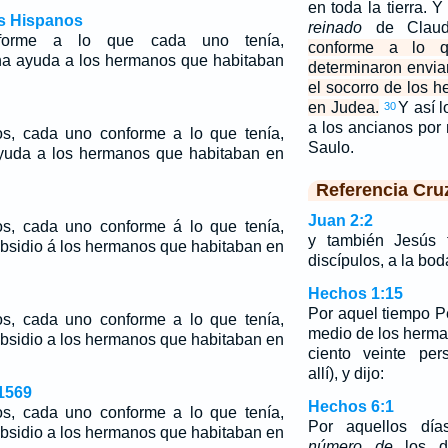
en toda la tierra. Y
os Hispanos
reinado
de Clau
onforme a lo que cada uno tenía,
conforme a lo q
na ayuda a los hermanos que habitaban
determinaron envia
el socorro de los 
en Judea.
Y así 
30
a los ancianos po
os, cada uno conforme a lo que tenía,
Saulo.
ayuda a los hermanos que habitaban en
Referencia Cru
Juan 2:2
os, cada uno conforme á lo que tenía,
y también Jesús f
ubsidio á los hermanos que habitaban en
discípulos, a la bod
Hechos 1:15
Por aquel tiempo P
os, cada uno conforme a lo que tenía,
medio de los herm
ubsidio a los hermanos que habitaban en
ciento veinte per
allí), y dijo:
1569
Hechos 6:1
os, cada uno conforme a lo que tenía,
Por aquellos día
ubsidio a los hermanos que habitaban en
número
de
los di