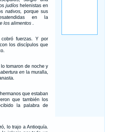
los
judíos
helenistas en
íos
nativos,
porque sus
esatendidas en la
e los alimentos
.
cobró fuerzas. Y por
 con los discípulos que
o.
s lo tomaron de noche y
abertura en
la muralla,
anasta.
s hermanos que estaban
eron que también los
ecibido la palabra de
ó, lo trajo a Antioquía.