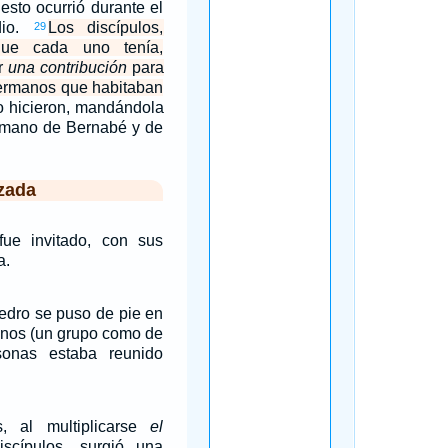
 esto ocurrió durante el
dio.
Los discípulos,
29
ue cada uno tenía,
r
una contribución
para
hermanos que habitaban
lo hicieron, mandándola
r mano de Bernabé y de
zada
ue invitado, con sus
a.
edro se puso de pie en
anos (un grupo como de
sonas estaba reunido
s, al multiplicarse
el
scípulos, surgió una