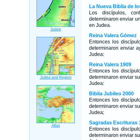
La Nueva Biblia de l
Los discípulos, c
determinaron enviar u
en Judea.
Reina Valera Gómez
Entonces los discípul
determinaron enviar 
Judea:
Reina Valera 1909
Entonces los discípul
determinaron enviar s
Judea:
Biblia Jubileo 2000
Entonces los discípul
determinaron enviar s
Judea;
Sagradas Escrituras 
Entonces los discípul
determinaron enviar s