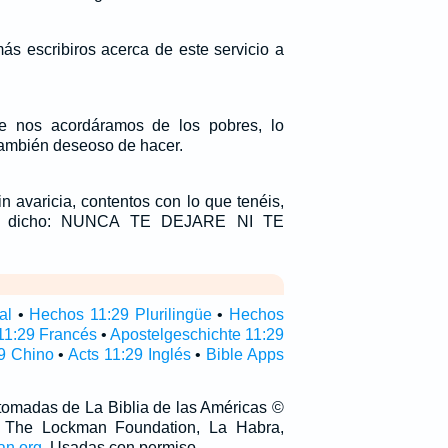
s escribiros acerca de este servicio a
 nos acordáramos de los pobres, lo
ambién deseoso de hacer.
in avaricia, contentos con lo que tenéis,
a dicho: NUNCA TE DEJARE NI TE
al
•
Hechos 11:29 Plurilingüe
•
Hechos
11:29 Francés
•
Apostelgeschichte 11:29
9 Chino
•
Acts 11:29 Inglés
•
Bible Apps
 tomadas de La Biblia de las Américas ©
 The Lockman Foundation, La Habra,
an.org
. Usadas con permiso.