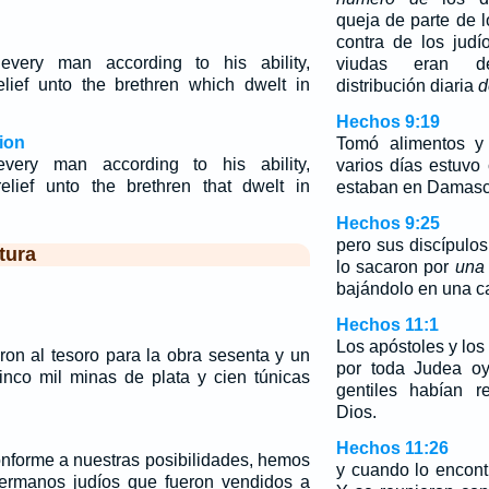
queja de parte de 
contra de los jud
every man according to his ability,
viudas eran d
lief unto the brethren which dwelt in
distribución diaria
d
Hechos 9:19
ion
Tomó alimentos y 
every man according to his ability,
varios días estuvo
elief unto the brethren that dwelt in
estaban en Damasc
Hechos 9:25
pero sus discípulo
tura
lo sacaron por
una 
bajándolo en una c
Hechos 11:1
Los apóstoles y lo
on al tesoro para la obra sesenta y un
por toda Judea oy
inco mil minas de plata y cien túnicas
gentiles habían r
Dios.
Hechos 11:26
conforme a nuestras posibilidades, hemos
y cuando lo encontr
hermanos judíos que fueron vendidos a