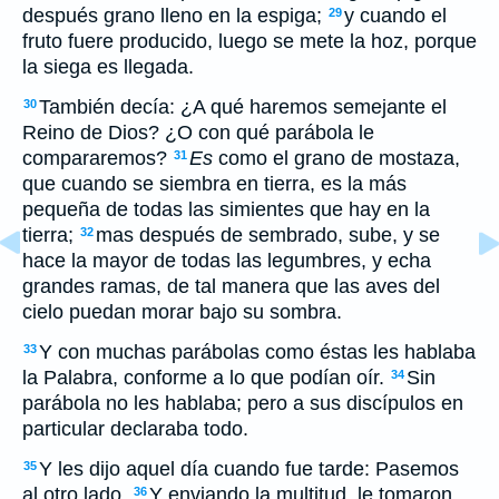
después grano lleno en la espiga;
y cuando el
29
fruto fuere producido, luego se mete la hoz, porque
la siega es llegada.
También decía: ¿A qué haremos semejante el
30
Reino de Dios? ¿O con qué parábola le
compararemos?
Es
como el grano de mostaza,
31
que cuando se siembra en tierra, es la más
pequeña de todas las simientes que hay en la
tierra;
mas después de sembrado, sube, y se
32
hace la mayor de todas las legumbres, y echa
grandes ramas, de tal manera que las aves del
cielo puedan morar bajo su sombra.
Y con muchas parábolas como éstas les hablaba
33
la Palabra, conforme a lo que podían oír.
Sin
34
parábola no les hablaba; pero a sus discípulos en
particular declaraba todo.
Y les dijo aquel día cuando fue tarde: Pasemos
35
al otro lado.
Y enviando la multitud, le tomaron
36