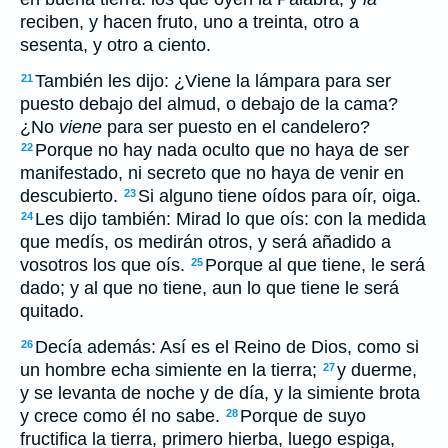
reciben, y hacen fruto, uno a treinta, otro a
sesenta, y otro a ciento.
También les dijo: ¿Viene la lámpara para ser
21
puesto debajo del almud, o debajo de la cama?
¿No
viene
para ser puesto en el candelero?
Porque no hay nada oculto que no haya de ser
22
manifestado, ni secreto que no haya de venir en
descubierto.
Si alguno tiene oídos para oír, oiga.
23
Les dijo también: Mirad lo que oís: con la medida
24
que medís, os medirán otros, y será añadido a
vosotros los que oís.
Porque al que tiene, le será
25
dado; y al que no tiene, aun lo que tiene le será
quitado.
Decía además: Así es el Reino de Dios, como si
26
un hombre echa simiente en la tierra;
y duerme,
27
y se levanta de noche y de día, y la simiente brota
y crece como él no sabe.
Porque de suyo
28
fructifica la tierra, primero hierba, luego espiga,