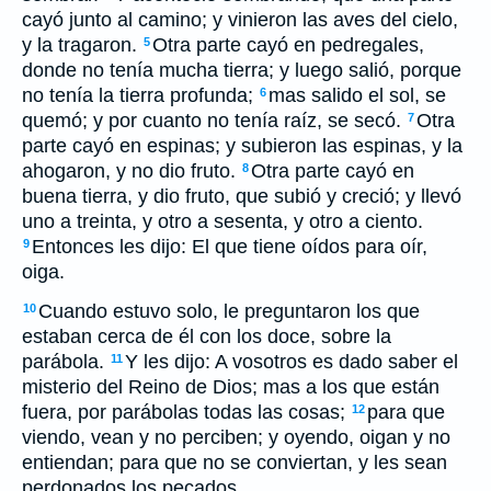
cayó junto al camino; y vinieron las aves del cielo,
y la tragaron.
Otra parte cayó en pedregales,
5
donde no tenía mucha tierra; y luego salió, porque
no tenía la tierra profunda;
mas salido el sol, se
6
quemó; y por cuanto no tenía raíz, se secó.
Otra
7
parte cayó en espinas; y subieron las espinas, y la
ahogaron, y no dio fruto.
Otra parte cayó en
8
buena tierra, y dio fruto, que subió y creció; y llevó
uno a treinta, y otro a sesenta, y otro a ciento.
Entonces les dijo: El que tiene oídos para oír,
9
oiga.
Cuando estuvo solo, le preguntaron los que
10
estaban cerca de él con los doce, sobre la
parábola.
Y les dijo: A vosotros es dado saber el
11
misterio del Reino de Dios; mas a los que están
fuera, por parábolas todas las cosas;
para que
12
viendo, vean y no perciben; y oyendo, oigan y no
entiendan; para que no se conviertan, y les sean
perdonados los pecados.