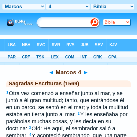
Biblia
>
SEV
> Marcos 4
◄
Marcos 4
►
Sagradas Escrituras (1569)
Otra vez comenzó a enseñar junto al mar, y se
1
juntó a él gran multitud; tanto, que entrándose él
en un barco, se sentó en el mar; y toda la multitud
estaba en tierra junto al mar.
Y les enseñaba por
2
parábolas muchas cosas, y les decía en su
doctrina:
Oíd: He aquí, el sembrador salió a
3
sembrar.
Y aconteció sembrando, que una parte
4