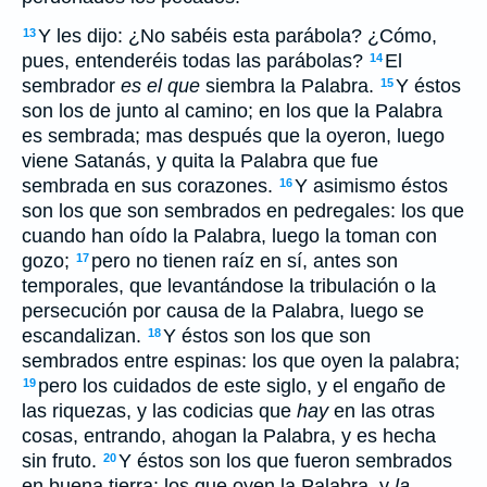
Y les dijo: ¿No sabéis esta parábola? ¿Cómo,
13
pues, entenderéis todas las parábolas?
El
14
sembrador
es el que
siembra la Palabra.
Y éstos
15
son los de junto al camino; en los que la Palabra
es sembrada; mas después que la oyeron, luego
viene Satanás, y quita la Palabra que fue
sembrada en sus corazones.
Y asimismo éstos
16
son los que son sembrados en pedregales: los que
cuando han oído la Palabra, luego la toman con
gozo;
pero no tienen raíz en sí, antes son
17
temporales, que levantándose la tribulación o la
persecución por causa de la Palabra, luego se
escandalizan.
Y éstos son los que son
18
sembrados entre espinas: los que oyen la palabra;
pero los cuidados de este siglo, y el engaño de
19
las riquezas, y las codicias que
hay
en las otras
cosas, entrando, ahogan la Palabra, y es hecha
sin fruto.
Y éstos son los que fueron sembrados
20
en buena tierra: los que oyen la Palabra, y
la