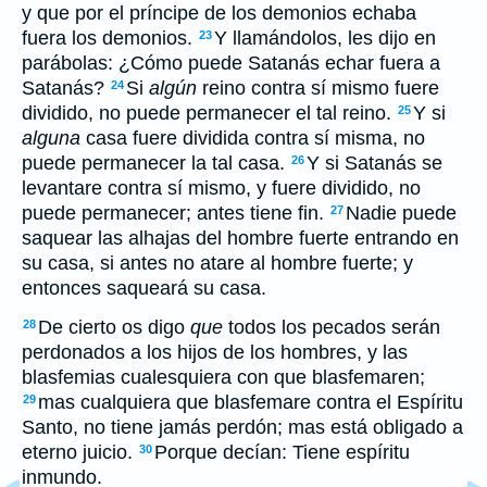
y que por el príncipe de los demonios echaba
fuera los demonios.
Y llamándolos, les dijo en
23
parábolas: ¿Cómo puede Satanás echar fuera a
Satanás?
Si
algún
reino contra sí mismo fuere
24
dividido, no puede permanecer el tal reino.
Y si
25
alguna
casa fuere dividida contra sí misma, no
puede permanecer la tal casa.
Y si Satanás se
26
levantare contra sí mismo, y fuere dividido, no
puede permanecer; antes tiene fin.
Nadie puede
27
saquear las alhajas del hombre fuerte entrando en
su casa, si antes no atare al hombre fuerte; y
entonces saqueará su casa.
De cierto os digo
que
todos los pecados serán
28
perdonados a los hijos de los hombres, y las
blasfemias cualesquiera con que blasfemaren;
mas cualquiera que blasfemare contra el Espíritu
29
Santo, no tiene jamás perdón; mas está obligado a
eterno juicio.
Porque decían: Tiene espíritu
30
inmundo.