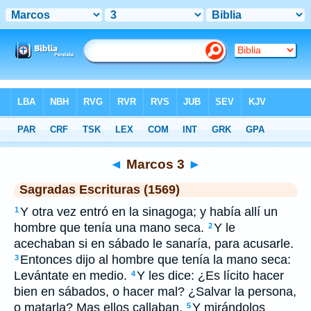
Biblia
>
SEV
> Marcos 3
◄
Marcos 3
►
Sagradas Escrituras (1569)
Y otra vez entró en la sinagoga; y había allí un
1
hombre que tenía una mano seca.
Y le
2
acechaban si en sábado le sanaría, para acusarle.
Entonces dijo al hombre que tenía la mano seca:
3
Levántate en medio.
Y les dice: ¿Es lícito hacer
4
bien en sábados, o hacer mal? ¿Salvar la persona,
o matarla? Mas ellos callaban.
Y mirándolos
5