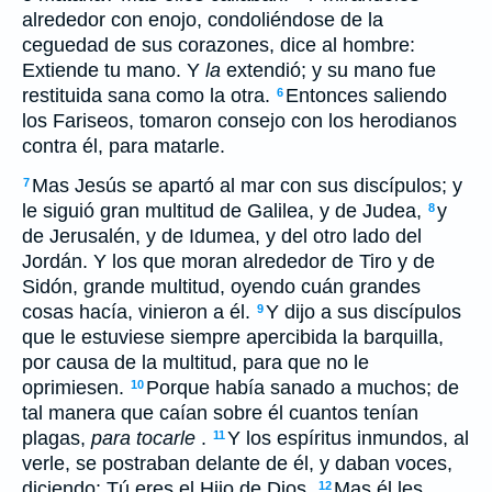
alrededor con enojo, condoliéndose de la
ceguedad de sus corazones, dice al hombre:
Extiende tu mano. Y
la
extendió; y su mano fue
restituida sana como la otra.
Entonces saliendo
6
los Fariseos, tomaron consejo con los herodianos
contra él, para matarle.
Mas Jesús se apartó al mar con sus discípulos; y
7
le siguió gran multitud de Galilea, y de Judea,
y
8
de Jerusalén, y de Idumea, y del otro lado del
Jordán. Y los que moran alrededor de Tiro y de
Sidón, grande multitud, oyendo cuán grandes
cosas hacía, vinieron a él.
Y dijo a sus discípulos
9
que le estuviese siempre apercibida la barquilla,
por causa de la multitud, para que no le
oprimiesen.
Porque había sanado a muchos; de
10
tal manera que caían sobre él cuantos tenían
plagas,
para tocarle
.
Y los espíritus inmundos, al
11
verle, se postraban delante de él, y daban voces,
diciendo: Tú eres el Hijo de Dios.
Mas él les
12