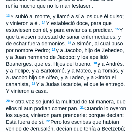
reñía mucho que no lo manifestasen.
Y subió al monte, y llamó a sí a los que él quiso;
13
y vinieron a él.
Y estableció doce, para que
14
estuviesen con él, y para enviarlos a predicar.
Y
15
que tuviesen potestad de sanar enfermedades, y
de echar fuera demonios.
A Simón, al cual puso
16
por nombre Pedro;
y a Jacobo, hijo de Zebedeo,
17
y a Juan hermano de Jacobo; y los apellidó
Boanerges, que es, Hijos del trueno;
y a Andrés,
18
y a Felipe, y a Bartolomé, y a Mateo, y a Tomás, y
a Jacobo hijo de Alfeo, y a Tadeo, y a Simón el
cananista,
Y a Judas Iscariote, el que le entregó.
19
Y vinieron a casa.
Y otra vez se juntó la multitud de tal manera, que
20
ellos ni aun podían comer pan.
Cuando lo oyeron
21
los suyos, vinieron para prenderle; porque decían:
Está fuera de sí.
Pero los escribas que habían
22
venido de Jerusalén, decían que tenía a Beelzebú;