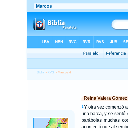
Biblia
>
RVG
> Marcos 4
Reina Valera Gómez
Y otra vez comenzó a 
1
una barca, y se sentó
parábolas muchas cos
aconteció que al sembra