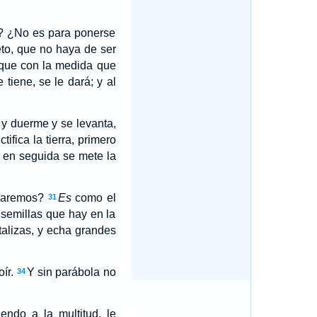
a? ¿No es para ponerse
to, que no haya de ser
orque con la medida que
 tiene, se le dará; y al
y duerme y se levanta,
7
tifica la tierra, primero
, en seguida se mete la
araremos?
Es
como el
31
semillas que hay en la
alizas, y echa grandes
ír.
Y sin parábola no
34
endo a la multitud, le