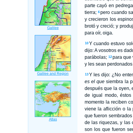
parte cayó en pedrega
tierra;
pero cuando sal
6
y crecieron los espinos
brotó y creció; y produj
para oír, oiga.
Y cuando estuvo solo
10
dijo: A vosotros es dad
parábolas;
para que 
12
y les sean perdonado
Y les dijo: ¿No ent
13
es el que
siembra la p
después que la oyen, 
de igual modo, éstos
momento la reciben c
viene la aflicción o l
que fueron sembrados e
de las riquezas, y las
son los que fueron sem