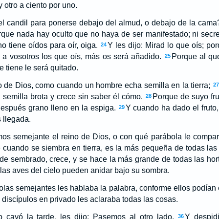
 y otro a ciento por uno.
e el candil para ponerse debajo del almud, o debajo de la cam
que nada hay oculto que no haya de ser manifestado; ni secre
o tiene oídos para oír, oiga.
Y les dijo: Mirad lo que oís; p
24
 a vosotros los que oís, más os será añadido.
Porque al que
25
e tiene le será quitado.
ino de Dios, como cuando un hombre echa semilla en la tierra;
2
a semilla brota y crece sin saber él cómo.
Porque de suyo fruc
28
después grano lleno en la espiga.
Y cuando ha dado el fruto
29
 llegada.
mos semejante el reino de Dios, o con qué parábola le comp
 cuando se siembra en tierra, es la más pequeña de todas las 
de sembrado, crece, y se hace la más grande de todas las hort
as aves del cielo pueden anidar bajo su sombra.
as semejantes les hablaba la palabra, conforme ellos podían o
 discípulos en privado les aclaraba todas las cosas.
 cayó la tarde, les dijo: Pasemos al otro lado.
Y despidi
36