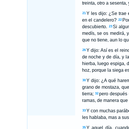
treinta, otro a sesenta,
Y les dijo: ¿Se tra
21
en el candelero?
Por
22
descubierto.
Si algun
23
medís, se os medirá, y
que no tiene, aun lo qu
Y dijo: Así es el re
26
de noche y de día, y l
hierba, luego espiga, 
hoz, porque la siega es
Y dijo: ¿A qué hare
30
grano de mostaza, que
tierra;
pero después 
32
ramas, de manera que l
Y con muchas parábol
33
les hablaba, mas a sus
Y aquel día, cuando
35