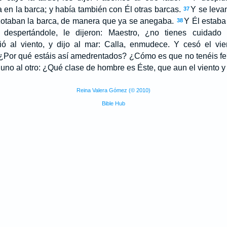
 en la barca; y había también con Él otras barcas.
Y se leva
37
azotaban la barca, de manera que ya se anegaba.
Y Él estaba
38
 despertándole, le dijeron: Maestro, ¿no tienes cuidad
ió al viento, y dijo al mar: Calla, enmudece. Y cesó el vi
: ¿Por qué estáis así amedrentados? ¿Cómo es que no tenéis f
 uno al otro: ¿Qué clase de hombre es Éste, que aun el viento 
Reina Valera Gómez (© 2010)
Bible Hub