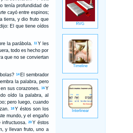
o tenía profundidad de
arte cayó entre espinos;
tierra, y dio fruto que
dijo: El que tiene oídos
re la parábola.
Y les
11
fuera, todo es hecho por
ra que no se conviertan
ábolas?
El sembrador
14
iembra la palabra, pero
 en sus corazones.
Y
16
o oído la palabra, al
mpo; pero luego, cuando
zan.
Y éstos son los
18
ste mundo, y el engaño
 infructuosa.
Y éstos
20
, y llevan fruto, uno a