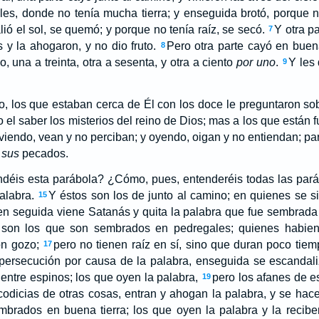
les, donde no tenía mucha tierra; y enseguida brotó, porque n
ió el sol, se quemó; y porque no tenía raíz, se secó.
Y otra p
7
 y la ahogaron, y no dio fruto.
Pero otra parte cayó en buena 
8
o, una a treinta, otra a sesenta, y otra a ciento
por uno
.
Y les 
9
, los que estaban cerca de Él con los doce le preguntaron sob
o el saber los misterios del reino de Dios; mas a los que están 
viendo, vean y no perciban; y oyendo, oigan y no entiendan; pa
s
sus
pecados.
endéis esta parábola? ¿Cómo, pues, entenderéis todas las par
alabra.
Y éstos son los de junto al camino; en quienes se s
15
en seguida viene Satanás y quita la palabra que fue sembrada
 son los que son sembrados en pedregales; quienes habiend
on gozo;
pero no tienen raíz en sí, sino que duran poco tie
17
a persecución por causa de la palabra, enseguida se escandali
ntre espinos; los que oyen la palabra,
pero los afanes de e
19
 codicias de otras cosas, entran y ahogan la palabra, y se hace
brados en buena tierra; los que oyen la palabra y la reciben