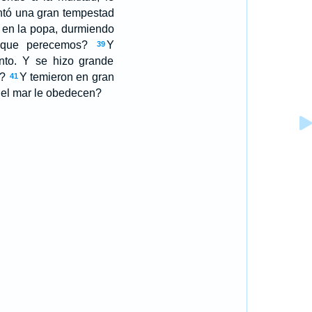
ntó una gran tempestad
 en la popa, durmiendo
o que perecemos?
Y
39
ento. Y se hizo grande
e?
Y temieron en gran
41
y el mar le obedecen?