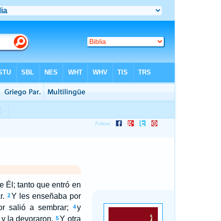
e Él; tanto que entró en
r.
Y les enseñaba por
2
r salió a sembrar;
y
4
 y la devoraron.
Y otra
5