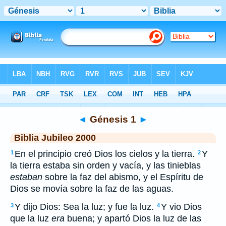
Biblia
>
JUB
> Génesis 1
◄
Génesis 1
►
Biblia Jubileo 2000
En el principio creó Dios los cielos y la tierra.
Y
1
2
la tierra estaba sin orden y vacía, y las tinieblas
estaban
sobre la faz del abismo, y el Espíritu de
Dios se movía sobre la faz de las aguas.
Y dijo Dios: Sea la luz; y fue la luz.
Y vio Dios
3
4
que la luz
era
buena; y apartó Dios la luz de las