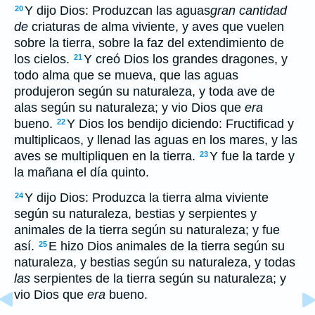
Y dijo Dios: Produzcan las aguas
gran cantidad
20
de
criaturas de alma viviente, y aves que vuelen
sobre la tierra, sobre la faz del extendimiento de
los cielos.
Y creó Dios los grandes dragones, y
21
todo alma que se mueva, que las aguas
produjeron según su naturaleza, y toda ave de
alas según su naturaleza; y vio Dios que
era
bueno.
Y Dios los bendijo diciendo: Fructificad y
22
multiplicaos, y llenad las aguas en los mares, y las
aves se multipliquen en la tierra.
Y fue la tarde y
23
la mañana el día quinto.
Y dijo Dios: Produzca la tierra alma viviente
24
según su naturaleza, bestias y serpientes y
animales de la tierra según su naturaleza; y fue
así.
E hizo Dios animales de la tierra según su
25
naturaleza, y bestias según su naturaleza, y todas
las
serpientes de la tierra según su naturaleza; y
vio Dios que
era
bueno.