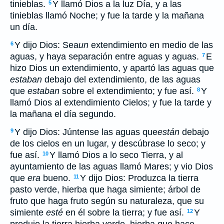
tinieblas.
Y llamó Dios a la luz Día, y a las
5
tinieblas llamó Noche; y fue la tarde y la mañana
un día.
Y dijo Dios: Sea
un
extendimiento en medio de las
6
aguas, y haya separación entre aguas y aguas.
E
7
hizo Dios un extendimiento, y apartó las aguas que
estaban
debajo del extendimiento, de las aguas
que
estaban
sobre el extendimiento; y fue así.
Y
8
llamó Dios al extendimiento Cielos; y fue la tarde y
la mañana el día segundo.
Y dijo Dios: Júntense las aguas que
están
debajo
9
de los cielos en un lugar, y descúbrase lo seco; y
fue así.
Y llamó Dios a lo seco Tierra, y al
10
ayuntamiento de las aguas llamó Mares; y vio Dios
que
era
bueno.
Y dijo Dios: Produzca la tierra
11
pasto verde, hierba que haga simiente; árbol de
fruto que haga fruto según su naturaleza, que su
simiente
esté
en él sobre la tierra; y fue así.
Y
12