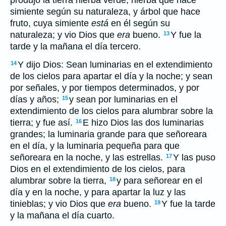
produjo la tierra hierba verde, hierba que hace
simiente según su naturaleza, y árbol que hace
fruto, cuya simiente
está
en él según su
naturaleza; y vio Dios que
era
bueno.
Y fue la
13
tarde y la mañana el día tercero.
Y dijo Dios: Sean luminarias en el extendimiento
14
de los cielos para apartar el día y la noche; y sean
por señales, y por tiempos determinados, y por
días y años;
y sean por luminarias en el
15
extendimiento de los cielos para alumbrar sobre la
tierra; y fue así.
E hizo Dios las dos luminarias
16
grandes; la luminaria grande para que señoreara
en el día, y la luminaria pequeña para que
señoreara en la noche, y las estrellas.
Y las puso
17
Dios en el extendimiento de los cielos, para
alumbrar sobre la tierra,
y para señorear en el
18
día y en la noche, y para apartar la luz y las
tinieblas; y vio Dios que
era
bueno.
Y fue la tarde
19
y la mañana el día cuarto.