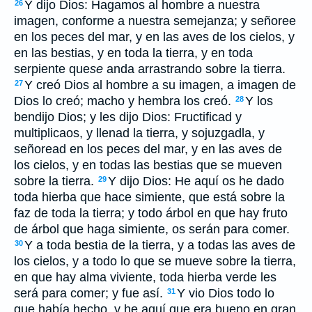
Y dijo Dios: Hagamos al hombre a nuestra
26
imagen, conforme a nuestra semejanza; y señoree
en los peces del mar, y en las aves de los cielos, y
en las bestias, y en toda la tierra, y en toda
serpiente que
se
anda arrastrando sobre la tierra.
Y creó Dios al hombre a su imagen, a imagen de
27
Dios lo creó; macho y hembra los creó.
Y los
28
bendijo Dios; y les dijo Dios: Fructificad y
multiplicaos, y llenad la tierra, y sojuzgadla, y
señoread en los peces del mar, y en las aves de
los cielos, y en todas las bestias que se mueven
sobre la tierra.
Y dijo Dios: He aquí os he dado
29
toda hierba que hace simiente, que
está
sobre la
faz de toda la tierra; y todo árbol en que
hay
fruto
de árbol que haga simiente, os serán para comer.
Y a toda bestia de la tierra, y a todas las aves de
30
los cielos, y a todo lo que se mueve sobre la tierra,
en que hay alma viviente, toda hierba verde
les
será para comer; y fue así.
Y vio Dios todo lo
31
que había hecho, y he aquí que
era
bueno en gran