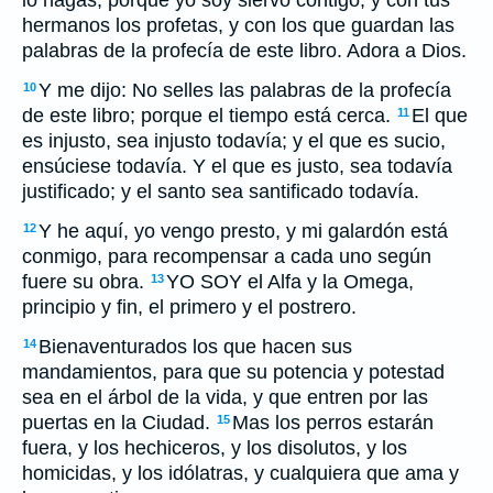
lo hagas, porque yo soy siervo contigo, y con tus
hermanos los profetas, y con los que guardan las
palabras de la profecía de este libro. Adora a Dios.
Y me dijo: No selles las palabras de la profecía
10
de este libro; porque el tiempo está cerca.
El que
11
es injusto, sea injusto todavía; y el que es sucio,
ensúciese todavía. Y el que es justo, sea todavía
justificado; y el santo sea santificado todavía.
Y he aquí, yo vengo presto, y mi galardón está
12
conmigo, para recompensar a cada uno según
fuere su obra.
YO SOY el Alfa y la Omega,
13
principio y fin, el primero y el postrero.
Bienaventurados los que hacen sus
14
mandamientos, para que su potencia
y potestad
sea en el árbol de la vida, y que entren por las
puertas en la Ciudad.
Mas los perros estarán
15
fuera, y los hechiceros, y los disolutos, y los
homicidas, y los idólatras, y cualquiera que ama y