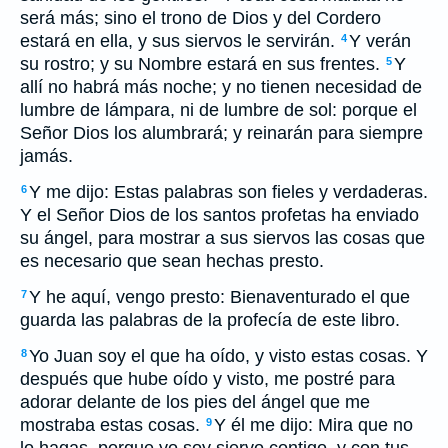
será más; sino el trono de Dios y del Cordero
estará en ella, y sus siervos le servirán.
Y verán
4
su rostro; y su Nombre estará en sus frentes.
Y
5
allí no habrá más noche; y no tienen necesidad
de
lumbre
de lámpara, ni de lumbre de sol: porque el
Señor Dios los alumbrará; y reinarán para siempre
jamás.
Y me dijo: Estas palabras son fieles y verdaderas.
6
Y el Señor Dios de los santos profetas ha enviado
su ángel, para mostrar a sus siervos las cosas que
es necesario que sean hechas
presto.
Y he aquí, vengo presto: Bienaventurado el que
7
guarda las palabras de la profecía de este libro.
Yo Juan soy el que ha oído, y visto estas cosas. Y
8
después que hube oído y visto, me postré para
adorar delante de los pies del ángel que me
mostraba estas cosas.
Y él me dijo: Mira que no
9