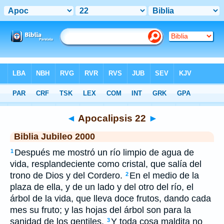
Biblia
>
JUB
> Apocalipsis 22
◄
Apocalipsis 22
►
Biblia Jubileo 2000
Después me mostró un río limpio de agua de
1
vida, resplandeciente como cristal, que salía del
trono de Dios y del Cordero.
En el medio de la
2
plaza de ella, y de un lado y del otro del río,
el
árbol de
la
vida, que lleva doce frutos, dando cada
mes su fruto; y las hojas del árbol son para la
sanidad de los gentiles.
Y toda cosa maldita no
3