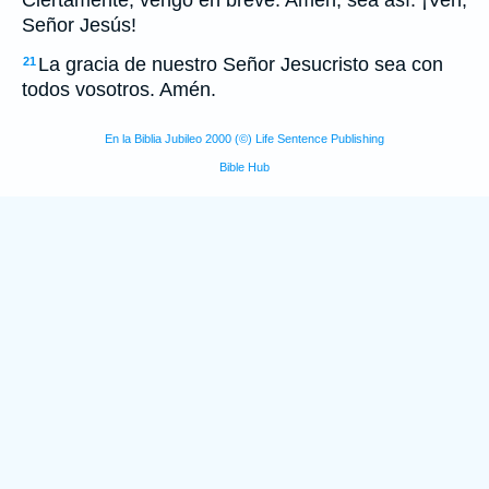
Ciertamente, vengo en breve. Amén, sea así. ¡Ven,
Señor Jesús!
La gracia de nuestro Señor Jesucristo sea con
21
todos vosotros. Amén.
En la Biblia Jubileo 2000 (©) Life Sentence Publishing
Bible Hub