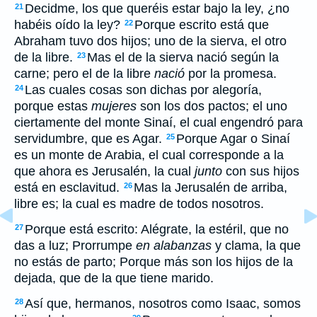
Decidme, los que queréis estar bajo la ley, ¿no
21
habéis oído la ley?
Porque escrito está que
22
Abraham tuvo dos hijos; uno de la sierva, el otro
de la libre.
Mas el de la sierva nació según la
23
carne; pero el de la libre
nació
por la promesa.
Las cuales cosas son dichas por alegoría,
24
porque estas
mujeres
son los dos pactos; el uno
ciertamente del monte Sinaí, el cual engendró para
servidumbre, que es Agar.
Porque Agar o Sinaí
25
es un monte de Arabia, el cual corresponde a la
que ahora es Jerusalén, la cual
junto
con sus hijos
está en esclavitud.
Mas la Jerusalén de arriba,
26
libre es; la cual es madre de todos nosotros.
Porque está escrito: Alégrate, la estéril, que no
27
das a luz; Prorrumpe
en alabanzas
y clama, la que
no estás de parto; Porque más son los hijos de la
dejada, que de la que tiene marido.
Así que, hermanos, nosotros como Isaac, somos
28