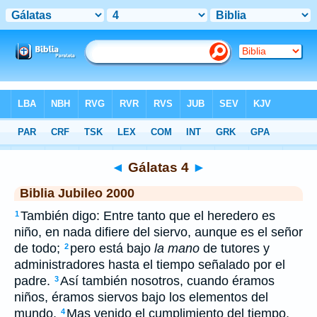
Biblia
>
JUB
> Gálatas 4
◄
Gálatas 4
►
Biblia Jubileo 2000
También digo: Entre tanto que el heredero es
1
niño, en nada difiere del siervo, aunque es el señor
de todo;
pero está bajo
la mano
de tutores y
2
administradores hasta el tiempo señalado por el
padre.
Así también nosotros, cuando éramos
3
niños, éramos siervos bajo los elementos del
mundo.
Mas venido el cumplimiento del tiempo,
4