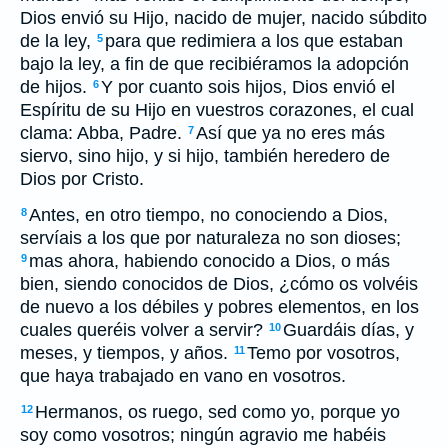
Dios envió su Hijo, nacido de mujer, nacido súbdito
de la ley,
para que redimiera a los que estaban
5
bajo la ley, a fin de que recibiéramos la adopción
de hijos.
Y por cuanto sois hijos, Dios envió el
6
Espíritu de su Hijo en vuestros corazones, el cual
clama: Abba, Padre.
Así que ya no eres más
7
siervo, sino hijo, y si hijo, también heredero de
Dios por Cristo.
Antes, en otro tiempo, no conociendo a Dios,
8
servíais a los que por naturaleza no son dioses;
mas ahora, habiendo conocido a Dios, o más
9
bien, siendo conocidos de Dios, ¿cómo os volvéis
de nuevo a los débiles y pobres elementos, en los
cuales queréis volver a servir?
Guardáis días, y
10
meses, y tiempos, y años.
Temo por vosotros,
11
que haya trabajado en vano en vosotros.
Hermanos, os ruego, sed como yo, porque yo
12
soy como vosotros; ningún agravio me habéis