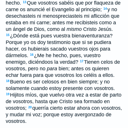
hecho.
Que vosotros sabéis que por flaqueza de
13
carne os anuncié el Evangelio al principio;
y no
14
desechasteis ni menospreciasteis mi aflicción que
estaba en mi carne; antes me recibisteis como a
un ángel de Dios, como al
mismo
Cristo Jesús.
¿Dónde está pues vuestra bienaventuranza?
15
Porque yo os doy testimonio que si se pudiera
hacer, os hubierais sacado vuestros ojos para
dármelos.
¿Me he hecho, pues, vuestro
16
enemigo, diciéndoos la verdad?
Tienen celos de
17
vosotros, pero no
para
bien; antes os quieren
echar fuera para que vosotros los celéis a ellos.
Bueno es ser celosos en bien siempre; y no
18
solamente cuando estoy presente con vosotros.
Hijitos míos, que vuelvo otra vez a estar de parto
19
de vosotros, hasta que Cristo sea formado en
vosotros;
querría cierto estar ahora con vosotros,
20
y mudar mi voz; porque estoy avergonzado de
vosotros.