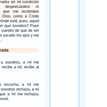
prueba en mi condición
 despreciasteis ni
o que me recibisteis
 Dios, como a Cristo
ónde está, pues, aquel
ón que tuvisteis? Pues
r vuestro de que de ser
is sacado los ojos y me
.…
zada
 a vosotros, a mí me
 recibe a mí, recibe al
os escucha, a mí me
 vosotros rechaza, a mí
que a mí me rechaza,
envió.