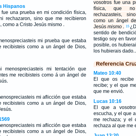
vosotros fue una 
os Hispanos
física, que no
 fue una prueba en mi condición física,
rechazasteis, sin
ni rechazaron, sino que me recibieron
como un ángel de
, como a Cristo Jesús mismo .
Jesús
mismo
.
¿D
15
sentido de bendici
testigo soy en favo
menospreciasteis mi prueba que estaba
posible, os hubiera
 recibisteis como a un ángel de Dios,
los hubierais dado
Referencia Cru
i menospreciasteis mi tentación que
Mateo 10:40
ntes me recibisteis como á un ángel de
El que os recibe
sús.
recibe; y el que me
que me envió.
enospreciasteis mi aflicción que estaba
Lucas 10:16
 recibisteis como a un ángel de Dios,
El que a vosotr
Jesús.
escucha, y el que a
1569
me rechaza; y el 
enospreciasteis mi aflicción que estaba
rechaza al que me 
 recibisteis como a un ángel de Dios,
Juan 13:20