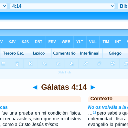
◄
Gálatas 4:14
►
Contexto
icas
No os volváis a la
 fue una prueba en mi condición física,
…
pero sabéis qu
13
ni rechazasteis, sino que me recibisteis
enfermedad físic
, como a Cristo Jesús
mismo
.
evangelio la prime