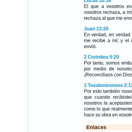
Lucas 10:16
El que a vosotros e
vosotros rechaza, a m
rechaza al que me envi
Juan 13:20
En verdad, en verdad 
me recibe a mí; y el
envió.
2 Corintios 5:20
Por tanto, somos emba
por medio de nosotr
¡Reconciliaos con Dios
1 Tesalonicenses 2:1
Por esto también noso
que cuando recibiste
nosotros
la
aceptaste
como lo que realmente 
hace su obra en vosotr
Enlaces