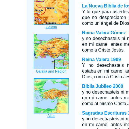
La Nueva Biblia de l
Y lo que para ustedes
que no despreciaron 
como un ángel de Dios
Reina Valera Gómez
y no desechasteis ni 
en mi carne, antes me
como a Cristo Jesús.
Reina Valera 1909
Y no desechasteis n
estaba en mi carne: a
Dios, como á Cristo Je
Biblia Jubileo 2000
y no desechasteis ni m
en mi carne; antes me
como al
mismo
Cristo 
Sagradas Escrituras 
y no desechasteis ni m
en mi carne; antes me