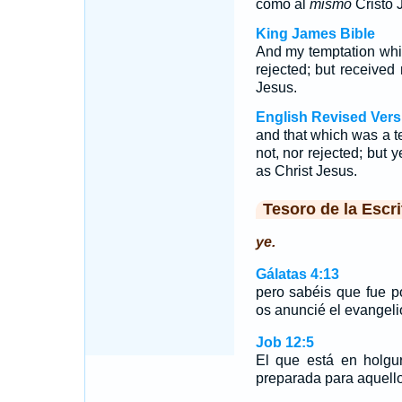
como al
mismo
Cristo 
King James Bible
And my temptation whi
rejected; but receive
Jesus.
English Revised Vers
and that which was a t
not, nor rejected; but
as Christ Jesus.
Tesoro de la Escri
ye.
Gálatas 4:13
pero sabéis que fue p
os anuncié el evangelio
Job 12:5
El que está en holgu
preparada para aquello