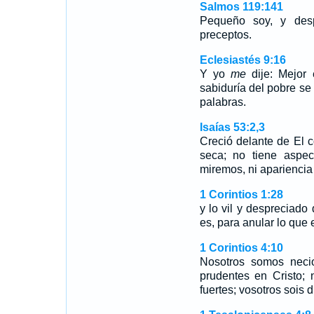
Salmos 119:141
Pequeño soy, y des
preceptos.
Eclesiastés 9:16
Y yo
me
dije: Mejor 
sabiduría del pobre se
palabras.
Isaías 53:2,3
Creció delante de El c
seca; no tiene aspe
miremos, ni aparienci
1 Corintios 1:28
y lo vil y despreciad
es, para anular lo que 
1 Corintios 4:10
Nosotros somos necio
prudentes en Cristo; 
fuertes; vosotros sois 