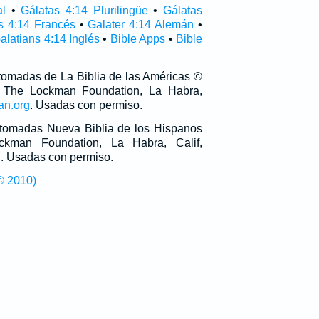
al
•
Gálatas 4:14 Plurilingüe
•
Gálatas
s 4:14 Francés
•
Galater 4:14 Alemán
•
alatians 4:14 Inglés
•
Bible Apps
•
Bible
 tomadas de La Biblia de las Américas ©
 The Lockman Foundation, La Habra,
an.org
. Usadas con permiso.
n tomadas Nueva Biblia de los Hispanos
man Foundation, La Habra, Calif,
g
. Usadas con permiso.
© 2010)