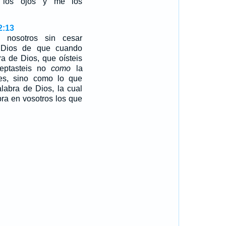
o los ojos y me los
2:13
 nosotros sin cesar
 Dios de que cuando
bra de Dios, que oísteis
ptasteis no
como
la
es, sino como lo que
alabra de Dios, la cual
ra en vosotros los que