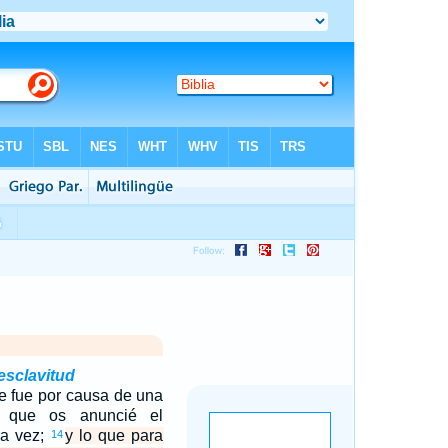
 esclavitud
e fue por causa de una
a que os anuncié el
ra vez;
y lo que para
14