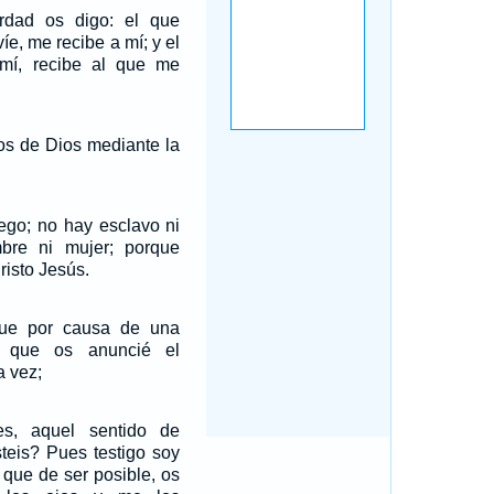
rdad os digo: el que
íe, me recibe a mí; y el
mí, recibe al que me
jos de Dios mediante la
iego; no hay esclavo ni
bre ni mujer; porque
risto Jesús.
fue por causa de una
a que os anuncié el
a vez;
s, aquel sentido de
steis? Pues testigo soy
 que de ser posible, os