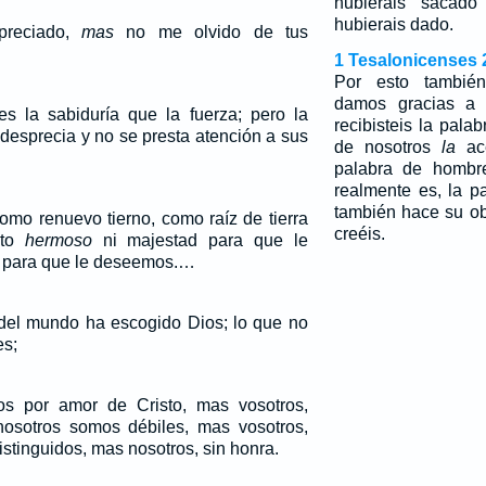
hubierais sacad
hubierais dado.
preciado,
mas
no me olvido de tus
1 Tesalonicenses 
Por esto también
damos gracias a
es la sabiduría que la fuerza; pero la
recibisteis la pala
 desprecia y no se presta atención a sus
de nosotros
la
ace
palabra de hombr
realmente es, la p
también hace su ob
omo renuevo tierno, como raíz de tierra
creéis.
cto
hermoso
ni majestad para que le
a para que le deseemos.…
o del mundo ha escogido Dios; lo que no
es;
s por amor de Cristo, mas vosotros,
nosotros somos débiles, mas vosotros,
distinguidos, mas nosotros, sin honra.