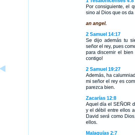
1 Tesalonicenses 4:8
Por consiguiente, el
sino al Dios que os da 
an angel.
2 Samuel 14:17
Se dijo además tu si
señor el rey, pues como
para discernir el bie
contigo!
2 Samuel 19:27
Además, ha calumniado
mi señor el rey es com
parezca bien.
Zacarías 12:8
Aquel día el SEÑOR de
y el débil entre ellos
David
será
como Dios,
ellos.
Malaquías 2:7