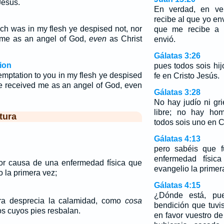
Jesús.
En verdad, en ve
recibe al que yo env
ch was in my flesh ye despised not, nor
que me recibe a 
d me as an angel of God,
even
as Christ
envió.
Gálatas 3:26
ion
pues todos sois hi
emptation to you in my flesh ye despised
fe en Cristo Jesús.
 ye received me as an angel of God, even
Gálatas 3:28
No hay judío ni gr
libre; no hay hom
tura
todos sois uno en C
Gálatas 4:13
pero sabéis que 
enfermedad físic
or causa de una enfermedad física que
evangelio la primer
 la primera vez;
Gálatas 4:15
¿Dónde está, pue
ra desprecia la calamidad, como
cosa
bendición que tuvi
s cuyos pies resbalan.
en favor vuestro de