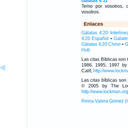
Gálatas 4:11
Temo por vosotros, 
vosotros.
Enlaces
Gálatas 4:20 Interline
4:20 Español
•
Galate
Gálatas 4:20 Chino
•
G
Hub
Las citas Bíblicas son
1986, 1995, 1997 by
Calif,
http://www.lockm
Las citas bíblicas so
© 2005 by The Lock
http://www.lockman.or
Reina Valera Gómez (