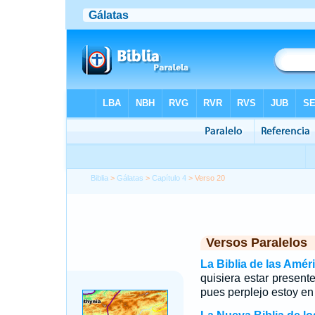
Biblia
>
Gálatas
>
Capítulo 4
> Verso 20
Versos Paralelos
La Biblia de las Amér
quisiera estar present
pues perplejo estoy en