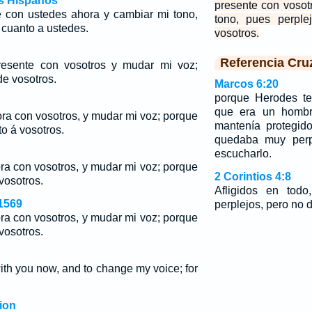
os Hispanos
presente con vosot
te con ustedes ahora y cambiar mi tono,
tono, pues perple
 cuanto a ustedes.
vosotros.
Referencia Cru
presente con vosotros y mudar mi voz;
de vosotros.
Marcos 6:20
porque Herodes te
que era un hombre
ora con vosotros, y mudar mi voz; porque
mantenía protegid
o á vosotros.
quedaba muy perpl
escucharlo.
ora con vosotros, y mudar mi voz; porque
2 Corintios 4:8
vosotros.
Afligidos en todo
1569
perplejos, pero no
ora con vosotros, y mudar mi voz; porque
vosotros.
with you now, and to change my voice; for
ion