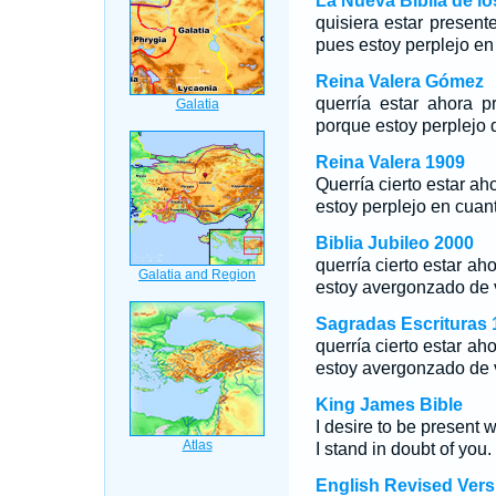
La Nueva Biblia de l
quisiera estar presen
pues estoy perplejo en
Reina Valera Gómez
querría estar ahora 
porque estoy perplejo 
Reina Valera 1909
Querría cierto estar ah
estoy perplejo en cuant
Biblia Jubileo 2000
querría cierto estar ah
estoy avergonzado de 
Sagradas Escrituras 
querría cierto estar ah
estoy avergonzado de 
King James Bible
I desire to be present 
I stand in doubt of you.
English Revised Vers