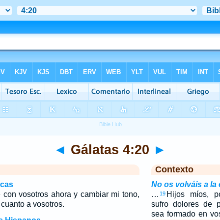
◄
Gálatas 4:20
►
Contexto
icas
No os volváis a la
e con vosotros ahora y cambiar mi tono,
…
Hijos míos, 
19
 cuanto a vosotros.
sufro dolores de 
sea formado en vo