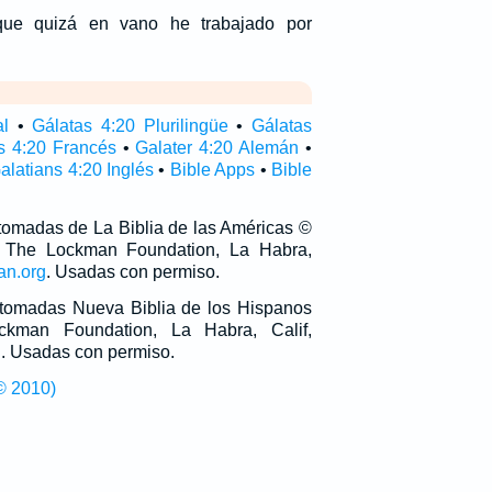
que quizá en vano he trabajado por
al
•
Gálatas 4:20 Plurilingüe
•
Gálatas
s 4:20 Francés
•
Galater 4:20 Alemán
•
alatians 4:20 Inglés
•
Bible Apps
•
Bible
 tomadas de La Biblia de las Américas ©
 The Lockman Foundation, La Habra,
an.org
. Usadas con permiso.
n tomadas Nueva Biblia de los Hispanos
man Foundation, La Habra, Calif,
g
. Usadas con permiso.
© 2010)