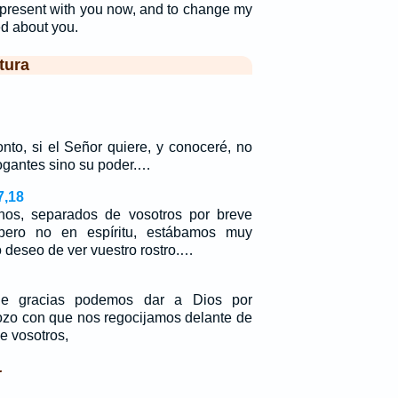
e present with you now, and to change my
ed about you.
tura
onto, si el Señor quiere, y conoceré, no
rogantes sino su poder.…
7,18
nos, separados de vosotros por breve
pero no en espíritu, estábamos muy
 deseo de ver vuestro rostro.…
e gracias podemos dar a Dios por
gozo con que nos regocijamos delante de
e vosotros,
.