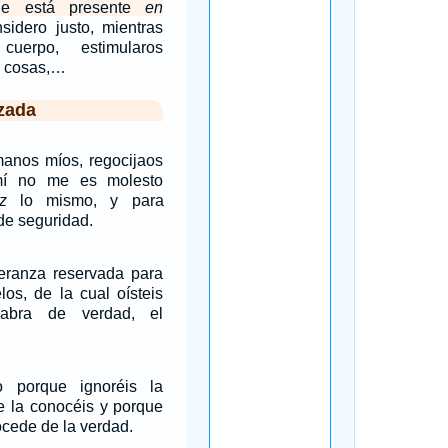
ue está presente
en
sidero justo, mientras
uerpo, estimularos
s cosas,…
zada
manos míos, regocijaos
mí no me es molesto
z
lo mismo, y para
de seguridad.
eranza reservada para
los, de la cual oísteis
abra de verdad, el
 porque ignoréis la
e la conocéis y porque
ocede de la verdad.