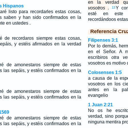
en la verdad q
os Hispanos
vosotros
.
Y con
13
aré listo para recordarles estas cosas,
esté en este c
s saben y han sido confirmados en la
recordándoos esta
te en ustedes .
Referencia Cru
ré de recordaros siempre estas cosas,
Filipenses 3:1
epáis, y estéis afirmados en la verdad
Por lo demás, her
en el Señor. A 
escribiros
otra ve
vosotros es motivo 
aré de amonestaros siempre de estas
 las sepáis, y estéis confirmados en la
Colosenses 1:5
a causa de la esp
vosotros en los cie
antes en la pal
aré de amonestaros siempre de estas
evangelio
 las sepáis, y estéis confirmados en la
1 Juan 2:21
No os he escrito
1569
verdad, sino porqu
aré de amonestaros siempre de estas
ninguna mentira pr
 las sepáis, y estéis confirmados en la