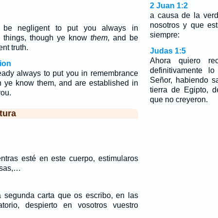
2 Juan 1:2
a causa de la ver
nosotros y que es
t be negligent to put you always in
siempre:
 things, though ye know
them
, and be
nt truth.
Judas 1:5
Ahora quiero re
ion
definitivamente l
ready always to put you in remembrance
Señor, habiendo s
gh ye know them, and are established in
tierra de Egipto, 
you.
que no creyeron.
tura
entras esté en este cuerpo, estimularos
osas,…
 segunda carta que os escribo, en las
torio, despierto en vosotros vuestro