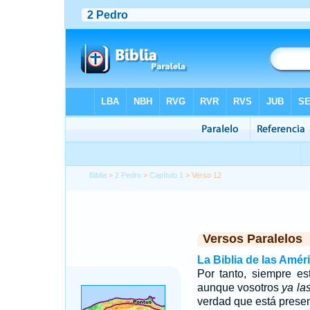
Biblia
>
2 Pedro
>
Capítulo 1
> Verso 12
Versos Paralelos
La Biblia de las Amér
Por tanto, siempre es
aunque vosotros
ya la
verdad que está prese