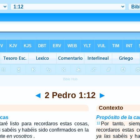
◄
2 Pedro 1:12
►
Contexto
icas
Propósito de la ca
taré listo para recordaros estas cosas,
Por tanto, siem
12
s
sabéis y habéis sido confirmados en la
recordaros estas 
nte
en vosotros
.
ya las
sabéis y ha