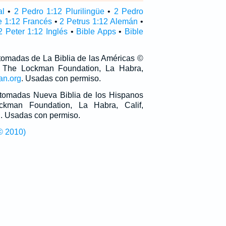
al
•
2 Pedro 1:12 Plurilingüe
•
2 Pedro
e 1:12 Francés
•
2 Petrus 1:12 Alemán
•
2 Peter 1:12 Inglés
•
Bible Apps
•
Bible
 tomadas de La Biblia de las Américas ©
 The Lockman Foundation, La Habra,
an.org
. Usadas con permiso.
n tomadas Nueva Biblia de los Hispanos
man Foundation, La Habra, Calif,
g
. Usadas con permiso.
© 2010)