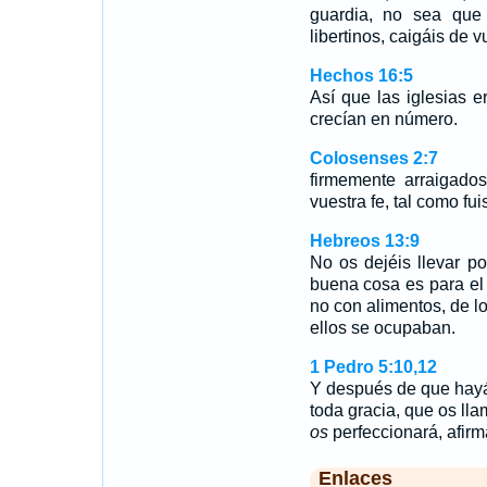
guardia, no sea que 
libertinos, caigáis de v
Hechos 16:5
Así que las iglesias e
crecían en número.
Colosenses 2:7
firmemente arraigado
vuestra fe, tal como fui
Hebreos 13:9
No os dejéis llevar po
buena cosa es para el c
no con alimentos, de lo
ellos se ocupaban.
1 Pedro 5:10,12
Y después de que hayái
toda gracia, que os lla
os
perfeccionará, afirm
Enlaces