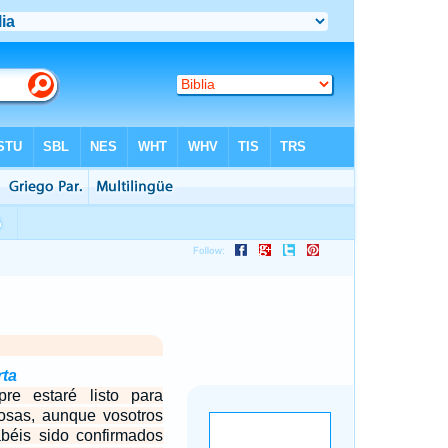
rta
pre estaré listo para
cosas, aunque vosotros
béis sido confirmados