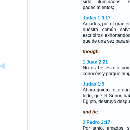
sido iluminados, 
padecimientos;
Judas 1:3,17
Amados, por el gran e
nuestra común salv
escribiros exhortándo
que de una vez para s
though.
1 Juan 2:21
No os he escrito porq
conocéis y porque ning
Judas 1:5
Ahora quiero recordar
todo, que el Señor, ha
Egipto, destruyó despu
and be.
2 Pedro 3:17
Por tanto, amados, 