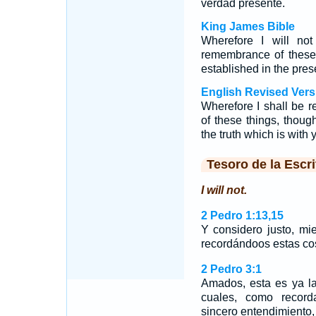
verdad presente.
King James Bible
Wherefore I will no
remembrance of these
established in the prese
English Revised Vers
Wherefore I shall be 
of these things, thou
the truth which is with 
Tesoro de la Escri
I will not.
2 Pedro 1:13,15
Y considero justo, mi
recordándoos estas c
2 Pedro 3:1
Amados, esta es ya la
cuales, como recorda
sincero entendimiento,