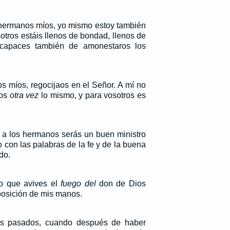
 hermanos míos, yo mismo estoy también
tros estáis llenos de bondad, llenos de
 capaces también de amonestaros los
s míos, regocijaos en el Señor. A mí no
ros
otra vez
lo mismo, y para vosotros es
s a los hermanos serás un buen ministro
o con las palabras de la fe y de la buena
do.
do que avives el
fuego del
don de Dios
mposición de mis manos.
as pasados, cuando después de haber