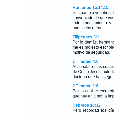
Romanos 15:14,15
En cuanto a vosotros,
convencido de que voso
todo conocimiento y
unos a los otros.…
Filipenses 3:1
Por lo demás, hermano
me es molesto escribi
motivo de seguridad.
1 Timoteo 4:6
Al señalar estas cosa
de Cristo Jesús, nutrid
doctrina que has segui
2 Timoteo 1:6
Por lo cual te recuer
que hay en ti por la i
Hebreos 10:32
Pero recordad los dí