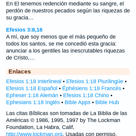
En El tenemos redención mediante su sangre, el
perdón de nuestros pecados según las riquezas de
su gracia…
Efesios 3:8,16
A mí, que soy menos que el más pequeño de
todos los santos, se me concedió esta gracia:
anunciar a los gentiles las inescrutables riquezas
de Cristo,…
Enlaces
Efesios 1:18 Interlineal
•
Efesios 1:18 Plurilingüe
•
Efesios 1:18 Español
•
Éphésiens 1:18 Francés
•
Epheser 1:18 Alemán
•
Efesios 1:18 Chino
•
Ephesians 1:18 Inglés
•
Bible Apps
•
Bible Hub
Las citas Bíblicas son tomadas de La Biblia de las
Américas © 1986, 1995, 1997 by The Lockman
Foundation, La Habra, Calif,
http://www.lockman.org
. Usadas con permiso.