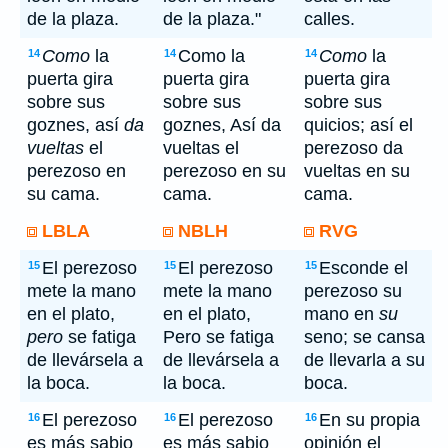
de la plaza.
de la plaza."
calles.
Como
la
Como la
Como
la
14
14
14
puerta gira
puerta gira
puerta gira
sobre sus
sobre sus
sobre sus
goznes, así
da
goznes, Así da
quicios; así el
vueltas
el
vueltas el
perezoso da
perezoso en
perezoso en su
vueltas en su
su cama.
cama.
cama.
LBLA
NBLH
RVG
El perezoso
El perezoso
Esconde el
15
15
15
mete la mano
mete la mano
perezoso su
en el plato,
en el plato,
mano en
su
pero
se fatiga
Pero se fatiga
seno; se cansa
de llevársela a
de llevársela a
de llevarla a su
la boca.
la boca.
boca.
El perezoso
El perezoso
En su propia
16
16
16
es más sabio
es más sabio
opinión el