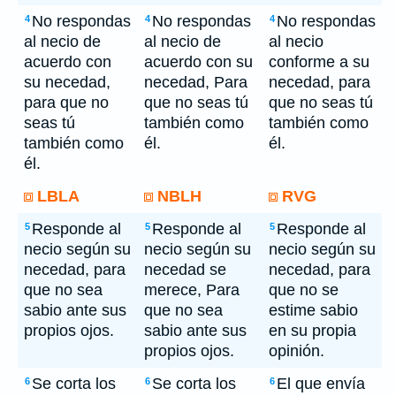
No respondas
No respondas
No respondas
4
4
4
al necio de
al necio de
al necio
acuerdo con
acuerdo con su
conforme a su
su necedad,
necedad, Para
necedad, para
para que no
que no seas tú
que no seas tú
seas tú
también como
también como
también como
él.
él.
él.
LBLA
NBLH
RVG
Responde al
Responde al
Responde al
5
5
5
necio según su
necio según su
necio según su
necedad, para
necedad se
necedad, para
que no sea
merece, Para
que no se
sabio ante sus
que no sea
estime sabio
propios ojos.
sabio ante sus
en su propia
propios ojos.
opinión.
Se corta los
Se corta los
El que envía
6
6
6