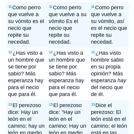
Como perro
Como perro
Como perro
11
11
11
que vuelve a
que vuelve a su
que vuelve a
su vómito es el
vómito Es el
su vómito,
así
necio que
necio que
es
el necio que
repite su
repite su
repite su
necedad.
necedad.
necedad.
¿Has visto a
¿Has visto a
¿Has visto
12
12
12
un hombre que
un hombre que
hombre sabio
se tiene por
se tiene por
en su propia
sabio? Más
sabio? Más
opinión? Más
esperanza hay
esperanza hay
esperanza
hay
para el necio
para el necio
del necio que
que para él.
que para él.
de él.
El perezoso
El perezoso
Dice el
13
13
13
dice: Hay un
dice: "Hay un
perezoso: El
león en el
león en el
león
está
en el
camino; hay un
camino; Hay un
camino; el león
león en medio
león en medio
está
en las