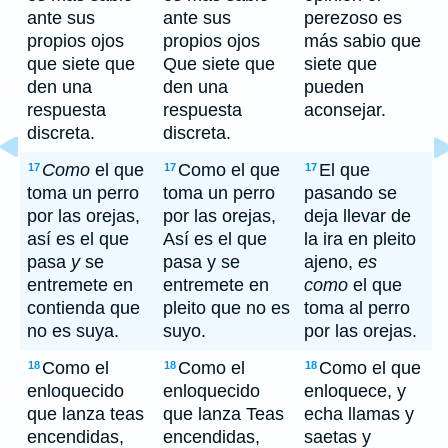
ante sus
ante sus
perezoso es
propios ojos
propios ojos
más sabio que
que siete que
Que siete que
siete que
den una
den una
pueden
respuesta
respuesta
aconsejar.
discreta.
discreta.
Como
el que
Como el que
El que
17
17
17
toma un perro
toma un perro
pasando se
por las orejas,
por las orejas,
deja llevar de
así es el que
Así es el que
la ira en pleito
pasa
y
se
pasa y se
ajeno,
es
entremete en
entremete en
como
el que
contienda que
pleito que no es
toma al perro
no es suya.
suyo.
por las orejas.
Como el
Como el
Como el que
18
18
18
enloquecido
enloquecido
enloquece, y
que lanza teas
que lanza Teas
echa llamas y
encendidas,
encendidas,
saetas y