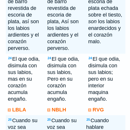
de barro
de barro
escoria de
revestida de
revestida de
plata echada
escoria de
escoria de
sobre el tiesto,
plata, así son
plata, Así son
son
los labios
los labios
los labios
enardecidos y
ardientes y el
ardientes y el
el corazón
corazón
corazón
malo.
perverso.
perverso.
El que odia,
El que odia,
El que odia,
24
24
24
disimula con
disimula con
disimula con
sus labios,
sus labios,
sus labios;
mas en su
Pero en su
pero en su
corazón
corazón
interior
acumula
acumula
maquina
engaño.
engaño.
engaño.
LBLA
NBLH
RVG
Cuando su
Cuando su
Cuando
25
25
25
voz sea
voz sea
hablare