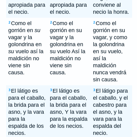
apropiada para
apropiada para
conviene al
el necio.
el necio.
necio la honra.
Como el
Como el
Como el
2
2
2
gorrión en
su
gorrión en su
gorrión en su
vagar y la
vagar y la
vagar, y como
golondrina en
golondrina en
la golondrina
su
vuelo así la
su vuelo Así la
en su vuelo,
maldición no
maldición no
así la
viene sin
viene sin
maldición
causa.
causa.
nunca vendrá
sin causa.
El látigo es
El látigo es
El látigo para
3
3
3
para el caballo,
para el caballo,
el caballo, y el
la brida para el
la brida para el
cabestro para
asno, y la vara
asno, Y la vara
el asno, y la
para la
para la espalda
vara para la
espalda de los
de los necios.
espalda del
necios.
necio.