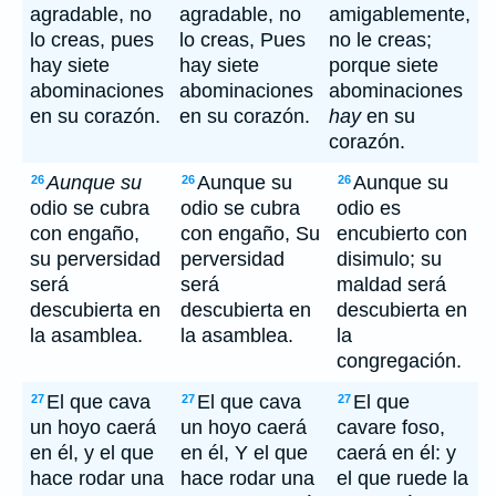
agradable, no
agradable, no
amigablemente,
lo creas, pues
lo creas, Pues
no le creas;
hay siete
hay siete
porque siete
abominaciones
abominaciones
abominaciones
en su corazón.
en su corazón.
hay
en su
corazón.
Aunque su
Aunque su
Aunque su
26
26
26
odio se cubra
odio se cubra
odio es
con engaño,
con engaño, Su
encubierto con
su perversidad
perversidad
disimulo; su
será
será
maldad será
descubierta en
descubierta en
descubierta en
la asamblea.
la asamblea.
la
congregación.
El que cava
El que cava
El que
27
27
27
un hoyo caerá
un hoyo caerá
cavare foso,
en él, y el que
en él, Y el que
caerá en él: y
hace rodar una
hace rodar una
el que ruede la