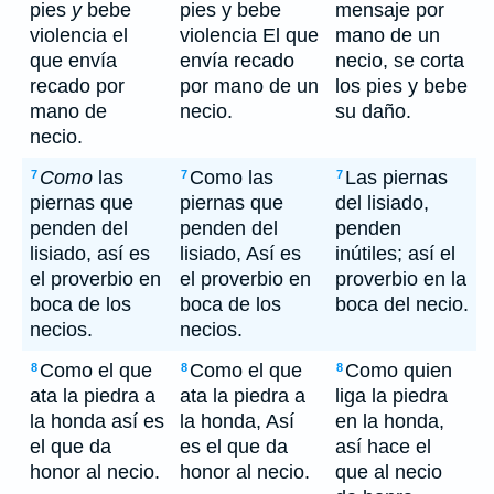
pies
y
bebe
pies y bebe
mensaje por
violencia el
violencia El que
mano de un
que envía
envía recado
necio, se corta
recado por
por mano de un
los pies y bebe
mano de
necio.
su daño.
necio.
Como
las
Como las
Las piernas
7
7
7
piernas que
piernas que
del lisiado,
penden del
penden del
penden
lisiado, así es
lisiado, Así es
inútiles; así el
el proverbio en
el proverbio en
proverbio en la
boca de los
boca de los
boca del necio.
necios.
necios.
Como el que
Como el que
Como quien
8
8
8
ata la piedra a
ata la piedra a
liga la piedra
la honda así es
la honda, Así
en la honda,
el que da
es el que da
así hace el
honor al necio.
honor al necio.
que al necio