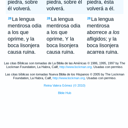
piedra, sobre
piedra, sobre él
piedra, ésta
él volverá.
volverá.
volverá a él.
La lengua
La lengua
La lengua
28
28
28
mentirosa odia
mentirosa odia
mentirosa
a los que
a los que
aborrece
a los
oprime, y la
oprime, Y la
afligidos; y la
boca lisonjera
boca lisonjera
boca lisonjera
causa ruina.
causa ruina.
acarrea ruina.
Las citas Bíblicas son tomadas de La Biblia de las Américas © 1986, 1995, 1997 by The
Lockman Foundation, La Habra, Calif,
http://www.lockman.org
. Usadas con permiso.
Las citas bíblicas son tomadas Nueva Biblia de los Hispanos © 2005 by The Lockman
Foundation, La Habra, Calif,
http://www.lockman.org
. Usadas con permiso.
Reina Valera Gómez (© 2010)
Bible Hub