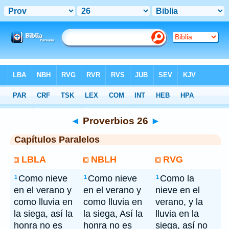
Bíblia
> Proverbios 26
◄
Proverbios 26
►
Capítulos Paralelos
LBLA
NBLH
RVG
Como nieve
Como nieve
Como la
1
1
1
en el verano y
en el verano y
nieve en el
como lluvia en
como lluvia en
verano, y la
la siega, así la
la siega, Así la
lluvia en la
honra no es
honra no es
siega, así no