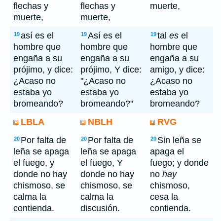
flechas y
flechas y
muerte,
muerte,
muerte,
así es el
Así es el
tal
es
el
19
19
19
hombre que
hombre que
hombre que
engaña a su
engaña a su
engaña a su
prójimo, y dice:
prójimo, Y dice:
amigo, y dice:
¿Acaso no
"¿Acaso no
¿Acaso no
estaba yo
estaba yo
estaba yo
bromeando?
bromeando?"
bromeando?
LBLA
NBLH
RVG
Por falta de
Por falta de
Sin leña se
20
20
20
leña se apaga
leña se apaga
apaga el
el fuego, y
el fuego, Y
fuego; y donde
donde no hay
donde no hay
no
hay
chismoso, se
chismoso, se
chismoso,
calma la
calma la
cesa la
contienda.
discusión.
contienda.