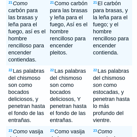
Como
Como carbón
El carbón
21
21
21
carbón para
para las brasas
para brasas, y
las brasas y
y leña para el
la leña para el
leña para el
fuego, Así es el
fuego; y el
fuego, así es el
hombre
hombre
hombre
rencilloso para
rencilloso para
rencilloso para
encender
encender
encender
pleitos.
contienda.
contiendas.
Las palabras
Las palabras
Las palabras
22
22
22
del chismoso
del chismoso
del chismoso
son como
son como
son
como
bocados
bocados
estocadas, y
deliciosos, y
deliciosos, Y
penetran hasta
penetran hasta
penetran hasta
lo más
el fondo de las
el fondo de las
profundo del
entrañas.
entrañas.
vientre.
Como
vasija
Como vasija
Como
23
23
23