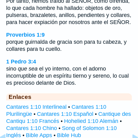
Por tanto, hemos traído al SEÑOR, como ofrenda,
lo que cada hombre ha hallado: objetos de oro,
pulseras, brazaletes, anillos, pendientes y collares,
para hacer expiación por nosotros ante el SEÑOR.
Proverbios 1:9
porque guirnalda de gracia son para tu cabeza, y
collares para tu cuello.
1 Pedro 3:4
sino
que sea
el yo interno, con el adorno
incorruptible de un espíritu tierno y sereno, lo cual
es precioso delante de Dios.
Enlaces
Cantares 1:10 Interlineal
•
Cantares 1:10
Plurilingüe
•
Cantares 1:10 Español
•
Cantique des
Cantiqu 1:10 Francés
•
Hohelied 1:10 Alemán
•
Cantares 1:10 Chino
•
Song of Solomon 1:10
Inglés
•
Bible Apps
•
Bible Hub