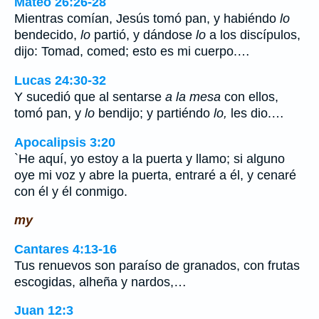
Mateo 26:26-28
Mientras comían, Jesús tomó pan, y habiéndo
lo
bendecido,
lo
partió, y dándose
lo
a los discípulos,
dijo: Tomad, comed; esto es mi cuerpo.…
Lucas 24:30-32
Y sucedió que al sentarse
a la mesa
con ellos,
tomó pan, y
lo
bendijo; y partiéndo
lo,
les dio.…
Apocalipsis 3:20
`He aquí, yo estoy a la puerta y llamo; si alguno
oye mi voz y abre la puerta, entraré a él, y cenaré
con él y él conmigo.
my
Cantares 4:13-16
Tus renuevos son paraíso de granados, con frutas
escogidas, alheña y nardos,…
Juan 12:3