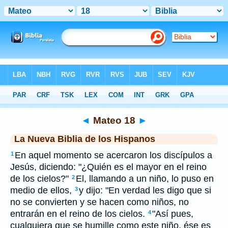
Biblia
>
NBLH
> Mateo 18
◄
Mateo 18
►
La Nueva Biblia de los Hispanos
En aquel momento se acercaron los discípulos a
1
Jesús, diciendo: "¿Quién es el mayor en el reino
de los cielos?"
El, llamando a un niño, lo puso en
2
medio de ellos,
y dijo: "En verdad les digo que si
3
no se convierten y se hacen como niños, no
entrarán en el reino de los cielos.
"Así pues,
4
cualquiera que se humille como este niño, ése es