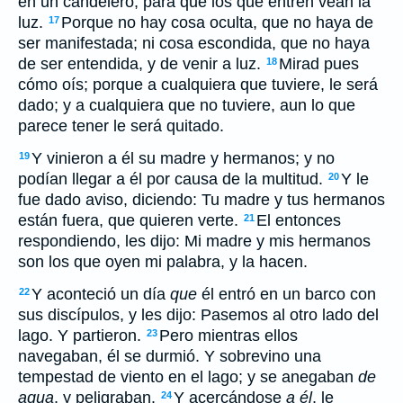
en un candelero, para que los que entren vean la
luz.
Porque no hay cosa oculta, que no haya de
17
ser manifestada; ni cosa escondida, que no haya
de ser entendida, y de venir a luz.
Mirad pues
18
cómo oís; porque a cualquiera que tuviere, le será
dado; y a cualquiera que no tuviere, aun lo que
parece tener le será quitado.
Y vinieron a él su madre y hermanos; y no
19
podían llegar a él por causa de la multitud.
Y le
20
fue dado aviso, diciendo: Tu madre y tus hermanos
están fuera, que quieren verte.
El entonces
21
respondiendo, les dijo: Mi madre y mis hermanos
son los que oyen mi palabra, y la hacen.
Y aconteció un día
que
él entró en un barco con
22
sus discípulos, y les dijo: Pasemos al otro lado del
lago. Y partieron.
Pero mientras ellos
23
navegaban, él se durmió. Y sobrevino una
tempestad de viento en el lago; y se anegaban
de
agua
, y peligraban.
Y acercándose
a él
, le
24