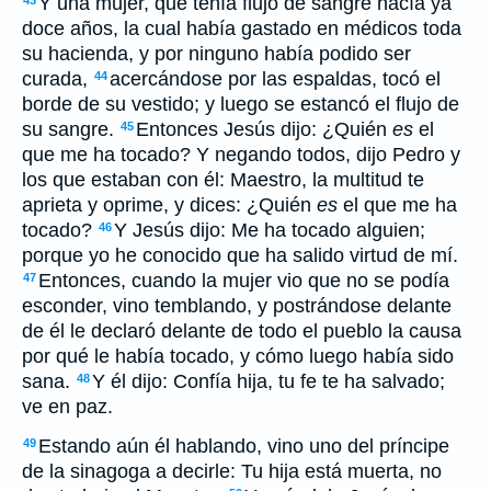
Y una mujer, que tenía flujo de sangre hacía ya
43
doce años, la cual había gastado en médicos toda
su hacienda, y por ninguno había podido ser
curada,
acercándose por las espaldas, tocó el
44
borde de su vestido; y luego se estancó el flujo de
su sangre.
Entonces Jesús dijo: ¿Quién
es
el
45
que me ha tocado? Y negando todos, dijo Pedro y
los que estaban con él: Maestro, la multitud te
aprieta y oprime, y dices: ¿Quién
es
el que me ha
tocado?
Y Jesús dijo: Me ha tocado alguien;
46
porque yo he conocido que ha salido virtud de mí.
Entonces, cuando la mujer vio que no se podía
47
esconder, vino temblando, y postrándose delante
de él le declaró delante de todo el pueblo la causa
por qué le había tocado, y cómo luego había sido
sana.
Y él dijo: Confía hija, tu fe te ha salvado;
48
ve en paz.
Estando aún él hablando, vino uno del príncipe
49
de la sinagoga a decirle: Tu hija está muerta, no