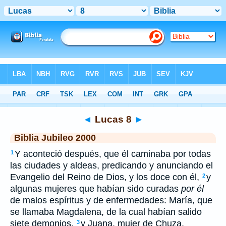
Biblia
>
JUB
> Lucas 8
◄
Lucas 8
►
Biblia Jubileo 2000
Y aconteció después, que él caminaba por todas
1
las ciudades y aldeas, predicando y anunciando el
Evangelio del Reino de Dios, y los doce con él,
y
2
algunas mujeres que habían sido curadas
por él
de malos espíritus y de enfermedades: María, que
se llamaba Magdalena, de la cual habían salido
siete demonios,
y Juana, mujer de Chuza,
3