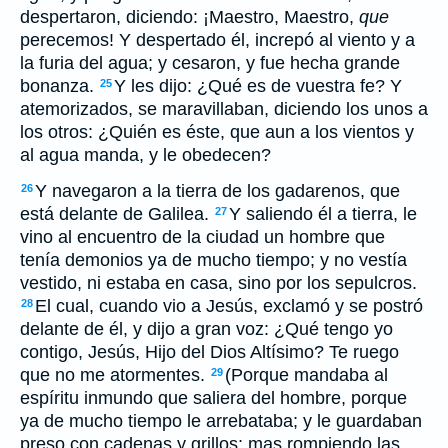
despertaron, diciendo: ¡Maestro, Maestro,
que
perecemos! Y despertado él, increpó al viento y a
la furia del agua; y cesaron, y fue hecha grande
bonanza.
Y les dijo: ¿Qué es de vuestra fe? Y
25
atemorizados, se maravillaban, diciendo los unos a
los otros: ¿Quién es éste, que aun a los vientos y
al agua manda, y le obedecen?
Y navegaron a la tierra de los gadarenos, que
26
está delante de Galilea.
Y saliendo él a tierra, le
27
vino al encuentro de la ciudad un hombre que
tenía demonios ya de mucho tiempo; y no vestía
vestido, ni estaba en casa, sino por los sepulcros.
El cual, cuando vio a Jesús, exclamó y se postró
28
delante de él, y dijo a gran voz: ¿Qué tengo yo
contigo, Jesús, Hijo del Dios Altísimo? Te ruego
que no me atormentes.
(Porque mandaba al
29
espíritu inmundo que saliera del hombre, porque
ya de mucho tiempo le arrebataba; y le guardaban
preso con cadenas y grillos; mas rompiendo las