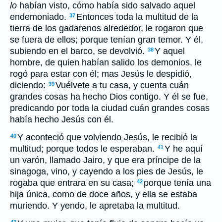
lo
habían visto, cómo había sido salvado aquel
endemoniado.
Entonces toda la multitud de la
37
tierra de los gadarenos alrededor, le rogaron que
se fuera de ellos; porque tenían gran temor. Y él,
subiendo en el barco, se devolvió.
Y aquel
38
hombre, de quien habían salido los demonios, le
rogó para estar con él; mas Jesús le despidió,
diciendo:
Vuélvete a tu casa, y cuenta cuán
39
grandes cosas ha hecho Dios contigo. Y él se fue,
predicando por toda la ciudad cuán grandes cosas
había hecho Jesús con él.
Y aconteció que volviendo Jesús, le recibió la
40
multitud; porque todos le esperaban.
Y he aquí
41
un varón, llamado Jairo, y que era príncipe de la
sinagoga, vino, y cayendo a los pies de Jesús, le
rogaba que entrara en su casa;
porque tenía una
42
hija única, como de doce años, y ella se estaba
muriendo. Y yendo, le apretaba la multitud.