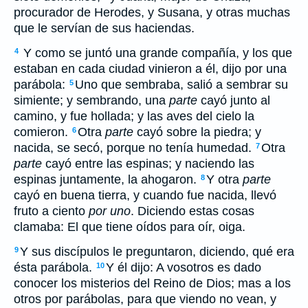
procurador de Herodes, y Susana, y otras muchas
que le servían de sus haciendas.
Y como se juntó una grande compañía, y los que
4
estaban en cada ciudad vinieron a él, dijo por una
parábola:
Uno que sembraba, salió a sembrar su
5
simiente; y sembrando, una
parte
cayó junto al
camino, y fue hollada; y las aves del cielo la
comieron.
Otra
parte
cayó sobre la piedra; y
6
nacida, se secó, porque no tenía humedad.
Otra
7
parte
cayó entre las espinas; y naciendo las
espinas juntamente, la ahogaron.
Y otra
parte
8
cayó en buena tierra, y cuando fue nacida, llevó
fruto a ciento
por uno
. Diciendo estas cosas
clamaba: El que tiene oídos para oír, oiga.
Y sus discípulos le preguntaron, diciendo, qué era
9
ésta parábola.
Y él dijo: A vosotros es dado
10
conocer los misterios del Reino de Dios; mas a los
otros por parábolas, para que viendo no vean, y