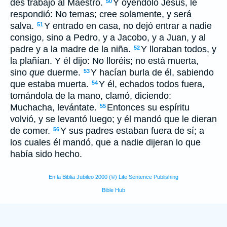
des trabajo al Maestro.
Y oyéndolo Jesús, le
50
respondió: No temas; cree solamente, y será
salva.
Y entrado en casa, no dejó entrar a nadie
51
consigo, sino a Pedro, y a Jacobo, y a Juan, y al
padre y a la madre de la niña.
Y lloraban todos, y
52
la plañían. Y él dijo: No lloréis; no está muerta,
sino
que
duerme.
Y hacían burla de él, sabiendo
53
que estaba muerta.
Y él, echados todos fuera,
54
tomándola de la mano, clamó, diciendo:
Muchacha, levántate.
Entonces su espíritu
55
volvió, y se levantó luego; y
él
mandó que le dieran
de comer.
Y sus padres estaban fuera de sí; a
56
los cuales él mandó, que a nadie dijeran lo que
había sido hecho.
En la Biblia Jubileo 2000 (©) Life Sentence Publishing
Bible Hub