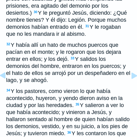
prisiones, era agitado del demonio por los
desiertos.)
Y le preguntó Jesús, diciendo: ¿Qué
30
nombre tienes? Y él dijo: Legión. Porque muchos
demonios habían entrado en él.
Y le rogaban
31
que no les mandara ir al abismo.
Y había allí un hato de muchos puercos que
32
pacían en el monte; y le rogaron que los dejara
entrar en ellos; y los dejó.
Y salidos los
33
demonios del hombre, entraron en los puercos; y
el hato de ellos se arrojó por un despeñadero en el
lago, y se ahogó.
Y los pastores, como vieron lo que había
34
acontecido, huyeron, y yendo dieron aviso en la
ciudad y por las heredades.
Y salieron a ver lo
35
que había acontecido; y vinieron a Jesús, y
hallaron sentado al hombre de quien habían salido
los demonios, vestido, y en su juicio, a los pies de
Jesús; y tuvieron miedo.
Y les contaron los que
36