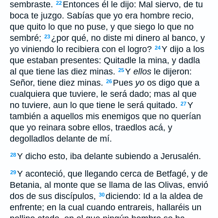
sembraste.
Entonces
él
le dijo: Mal siervo, de tu
22
boca te juzgo. Sabías que yo era hombre recio,
que quito lo que no puse, y que siego lo que no
sembré;
¿por qué, no diste mi dinero al banco, y
23
yo viniendo lo recibiera con el logro?
Y dijo a los
24
que estaban presentes: Quitadle la mina, y dadla
al que tiene las diez minas.
Y
ellos
le dijeron:
25
Señor, tiene diez minas.
Pues
yo
os digo que a
26
cualquiera que tuviere, le será dado; mas al que
no tuviere, aun lo que tiene le será quitado.
Y
27
también a aquellos mis enemigos que no querían
que yo reinara sobre ellos, traedlos acá, y
degolladlos delante de mí.
Y dicho esto, iba delante subiendo a Jerusalén.
28
Y aconteció, que llegando cerca de Betfagé, y de
29
Betania, al monte que se llama de las Olivas, envió
dos de sus discípulos,
diciendo: Id a la aldea de
30
enfrente; en la cual cuando entrareis, hallaréis un