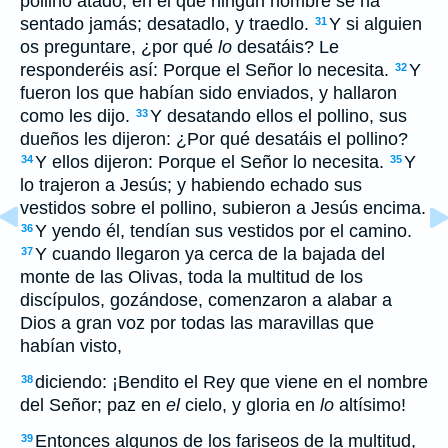
pollino atado, en el que ningún hombre se ha
sentado jamás; desatadlo, y traedlo.
Y si alguien
31
os preguntare, ¿por qué
lo
desatáis? Le
responderéis así: Porque el Señor lo necesita.
Y
32
fueron los que habían sido enviados, y hallaron
como les dijo.
Y desatando ellos el pollino, sus
33
dueños les dijeron: ¿Por qué desatáis el pollino?
Y ellos dijeron: Porque el Señor lo necesita.
Y
34
35
lo trajeron a Jesús; y habiendo echado sus
vestidos sobre el pollino, subieron a Jesús encima.
Y yendo él, tendían sus vestidos por el camino.
36
Y cuando llegaron ya cerca de la bajada del
37
monte de las Olivas, toda la multitud de los
discípulos, gozándose, comenzaron a alabar a
Dios a gran voz por todas las maravillas que
habían visto,
diciendo: ¡Bendito el Rey que viene en el nombre
38
del Señor; paz en
el
cielo, y gloria en
lo
altísimo!
Entonces algunos de los fariseos de la multitud,
39