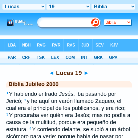
Biblia
>
JUB
> Lucas 19
◄
Lucas 19
►
Biblia Jubileo 2000
Y habiendo entrado
Jesús
, iba pasando por
1
Jericó;
y he aquí un varón llamado Zaqueo, el
2
cual era el principal de los publicanos, y era rico;
Y procuraba ver quién era Jesús; mas no podía a
3
causa de la multitud, porque era pequeño de
estatura.
Y corriendo delante, se subió a un árbol
4
sicómoro para verle; porque había de pasar por