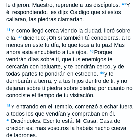
le dijeron: Maestro, reprende a tus discípulos.
Y
40
él respondiendo, les dijo: Os digo que si éstos
callaran, las piedras clamarían.
Y como llegó cerca viendo la ciudad, lloró sobre
41
ella,
diciendo: ¡Oh si también tú conocieras, a lo
42
menos en este tu día, lo que
toca
a tu paz! Mas
ahora está encubierto a tus ojos.
Porque
43
vendrán días sobre ti, que tus enemigos te
cercarán con baluarte, y te pondrán cerco, y de
todas partes te pondrán en estrecho,
y te
44
derribarán a tierra, y a tus hijos dentro de ti; y no
dejarán sobre ti piedra sobre piedra; por cuanto no
conociste el tiempo de tu visitación.
Y entrando en el Templo, comenzó a echar fuera
45
a todos los que vendían y compraban en él.
Diciéndoles: Escrito está: Mi Casa, Casa de
46
oración es; mas vosotros la habéis hecho cueva
de ladrones.