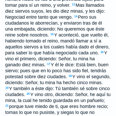
tomar para sí un reino, y volver.
Mas llamados
13
diez siervos suyos, les dio diez minas, y les dijo:
Negociad entre tanto que vengo.
Pero sus
14
ciudadanos le aborrecían, y enviaron tras de él
una embajada, diciendo: No queremos que éste
reine sobre nosotros.
Y aconteció, que vuelto él,
15
habiendo tomado el reino, mandó llamar a sí a
aquellos siervos a los cuales había dado el dinero,
para saber lo que había negociado cada uno.
Y
16
vino el primero, diciendo: Señor, tu mina ha
ganado diez minas.
Y él le dice: Está bien, buen
17
siervo; pues que en lo poco has sido fiel, tendrás
potestad sobre diez ciudades.
Y vino el segundo,
18
diciendo: Señor, tu mina ha hecho cinco minas.
Y también a éste dijo: Tú también sé sobre cinco
19
ciudades.
Y vino otro, diciendo: Señor, he aquí tu
20
mina, la cual he tenido guardada en un pañuelo;
porque tuve miedo de ti, que eres hombre recio;
21
tomas lo que no pusiste, y siegas lo que no