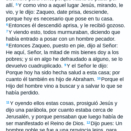
allí.
Y como vino a aquel lugar Jesús, mirando, le
5
vio, y le dijo: Zaqueo, date prisa, desciende,
porque hoy es necesario que pose en tu casa.
Entonces él descendió aprisa, y le recibió gozoso.
6
Y viendo esto, todos murmuraban, diciendo que
7
había entrado a posar con un hombre pecador.
Entonces Zaqueo, puesto en pie, dijo al Señor:
8
He aquí, Señor, la mitad de mis bienes doy a los
pobres; y si en algo he defraudado a alguno, se lo
devuelvo cuadruplicado.
Y el Señor le dijo:
9
Porque hoy ha sido hecha salud a esta casa; por
cuanto él también es hijo de Abraham.
Porque el
10
Hijo del hombre vino a buscar y a salvar lo que se
había perdido.
Y oyendo ellos estas cosas, prosiguió Jesús y
11
dijo una parábola, por cuanto estaba cerca de
Jerusalén, y porque pensaban que luego había de
ser manifestado el Reino de Dios.
Dijo pues: Un
12
hombre noble se fue a una provincia lejos, para