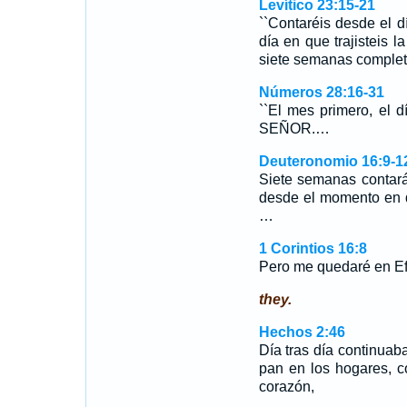
Levítico 23:15-21
``Contaréis desde el d
día en que trajisteis l
siete semanas comple
Números 28:16-31
``El mes primero, el 
SEÑOR.…
Deuteronomio 16:9-1
Siete semanas contar
desde el momento en q
…
1 Corintios 16:8
Pero me quedaré en Ef
they.
Hechos 2:46
Día tras día continuab
pan en los hogares, c
corazón,