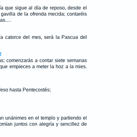
ía que sigue al día de reposo, desde el
a gavilla de la ofrenda mecida; contaréis
tas.…
día catorce del mes, será la Pascua del
2
ás; comenzarás a contar siete semanas
ue empieces a meter la hoz a la mies.
eso hasta Pentecostés;
an unánimes en el templo y partiendo el
omían juntos con alegría y sencillez de