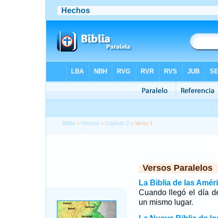
Biblia
>
Hechos
>
Capítulo 2
> Verso 1
Versos Paralelos
La Biblia de las Amér
Cuando llegó el día d
un mismo lugar.