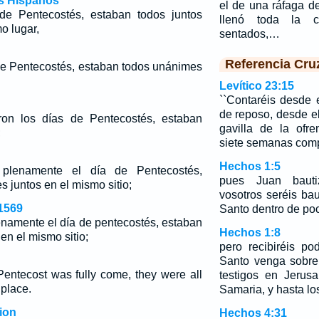
os Hispanos
el de una ráfaga d
de Pentecostés, estaban todos juntos
llenó toda la 
o lugar,
sentados,…
Referencia Cru
 de Pentecostés, estaban todos unánimes
Levítico 23:15
``Contaréis desde 
de reposo, desde el 
n los días de Pentecostés, estaban
gavilla de la ofr
;
siete semanas comp
Hechos 1:5
plenamente el día de Pentecostés,
pues Juan baut
 juntos en el mismo sitio;
vosotros seréis bau
1569
Santo dentro de poc
namente el día de pentecostés, estaban
Hechos 1:8
en el mismo sitio;
pero recibiréis po
Santo venga sobre
entecost was fully come, they were all
testigos en Jerus
 place.
Samaria, y hasta los
ion
Hechos 4:31