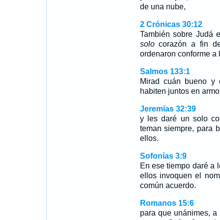
de una nube,
2 Crónicas 30:12
También sobre Judá e
solo
corazón a fin de
ordenaron conforme a 
Salmos 133:1
Mirad cuán bueno y 
habiten juntos en armo
Jeremías 32:39
y les daré un solo c
teman siempre, para b
ellos.
Sofonías 3:9
En ese tiempo daré a l
ellos invoquen el no
común acuerdo.
Romanos 15:6
para que unánimes, a u