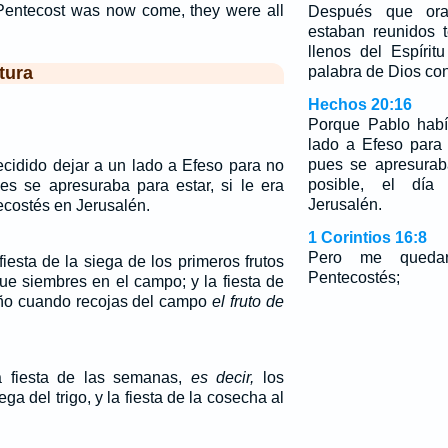
Pentecost was now come, they were all
Después que ora
estaban reunidos 
llenos del Espíri
tura
palabra de Dios con
Hechos 20:16
Porque Pablo habí
lado a Efeso para
pues se apresuraba
cidido dejar a un lado a Efeso para no
posible, el día
es se apresuraba para estar, si le era
Jerusalén.
tecostés en Jerusalén.
1 Corintios 16:8
Pero me queda
fiesta de la siega de los primeros frutos
Pentecostés;
que siembres en el campo; y la fiesta de
 año cuando recojas del campo
el fruto
de
a fiesta de las semanas,
es decir,
los
ega del trigo, y la fiesta de la cosecha al