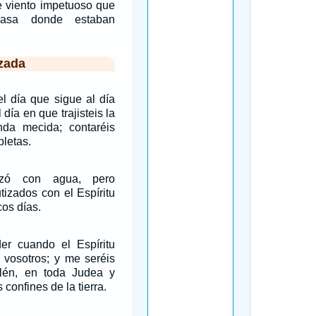
e viento impetuoso que
casa donde estaban
zada
el día que sigue al día
día en que trajisteis la
enda mecida; contaréis
letas.
izó con agua, pero
tizados con el Espíritu
os días.
der cuando el Espíritu
 vosotros; y me seréis
alén, en toda Judea y
 confines de la tierra.