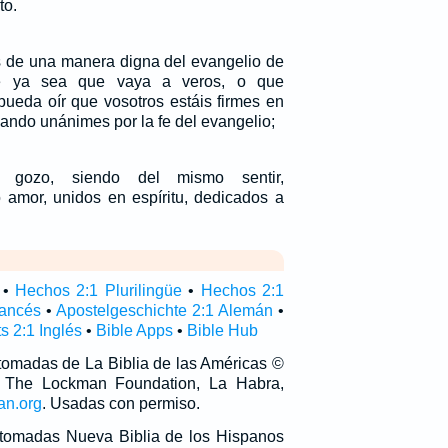
to.
 de una manera digna del evangelio de
e ya sea que vaya a veros, o que
ueda oír que vosotros estáis firmes en
hando unánimes por la fe del evangelio;
 gozo, siendo del mismo sentir,
amor, unidos en espíritu, dedicados a
•
Hechos 2:1 Plurilingüe
•
Hechos 2:1
rancés
•
Apostelgeschichte 2:1 Alemán
•
s 2:1 Inglés
•
Bible Apps
•
Bible Hub
 tomadas de La Biblia de las Américas ©
 The Lockman Foundation, La Habra,
an.org
. Usadas con permiso.
n tomadas Nueva Biblia de los Hispanos