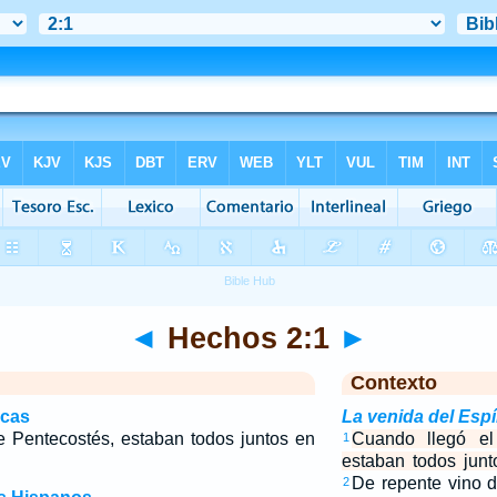
◄
Hechos 2:1
►
Contexto
icas
La venida del Espí
e Pentecostés, estaban todos juntos en
Cuando llegó el
1
estaban todos jun
De repente vino d
2