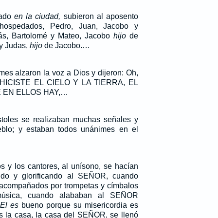
rado
en la ciudad,
subieron al aposento
hospedados, Pedro, Juan, Jacobo y
ás, Bartolomé y Mateo, Jacobo
hijo
de
 y Judas,
hijo
de Jacobo.…
es alzaron la voz a Dios y dijeron: Oh,
ue HICISTE EL CIELO Y LA TIERRA, EL
 EN ELLOS HAY,…
toles se realizaban muchas señales y
ueblo; y estaban todos unánimes en el
s y los cantores, al unísono, se hacían
ndo y glorificando al SEÑOR, cuando
 acompañados por trompetas y címbalos
música, cuando alababan al SEÑOR
e
El es
bueno porque su misericordia es
s la casa, la casa del SEÑOR, se llenó