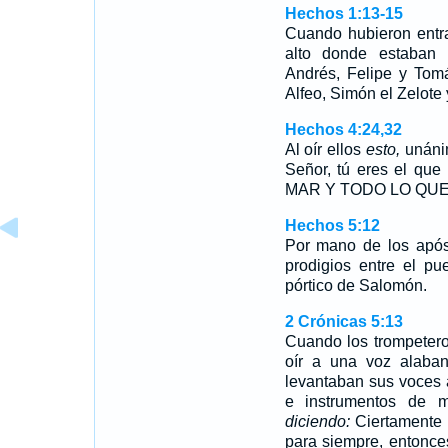
Hechos 1:13-15
Cuando hubieron ent
alto donde estaban 
Andrés, Felipe y Tom
Alfeo, Simón el Zelote
Hechos 4:24,32
Al oír ellos
esto,
unánim
Señor, tú eres el q
MAR Y TODO LO QUE
Hechos 5:12
Por mano de los após
prodigios entre el p
pórtico de Salomón.
2 Crónicas 5:13
Cuando los trompetero
oír a una voz alaba
levantaban sus voces
e instrumentos de 
diciendo:
Ciertament
para siempre, entonce