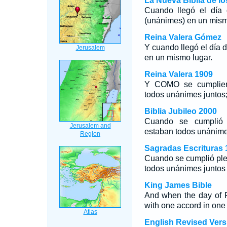
La Nueva Biblia de l
Cuando llegó el día 
(unánimes) en un mism
Reina Valera Gómez
Y cuando llegó el día
en un mismo lugar.
Reina Valera 1909
Y COMO se cumpliero
todos unánimes juntos
Biblia Jubileo 2000
Cuando se cumplió 
estaban todos unánimes
Sagradas Escrituras 
Cuando se cumplió ple
todos unánimes juntos 
King James Bible
And when the day of P
with one accord in one
English Revised Vers