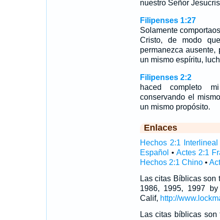
nuestro Señor Jesucris
Filipenses 1:27
Solamente comportaos
Cristo, de modo qu
permanezca ausente, p
un mismo espíritu, luc
Filipenses 2:2
haced completo mi
conservando el mismo 
un mismo propósito.
Enlaces
Hechos 2:1 Interlineal
Español
•
Actes 2:1 F
Hechos 2:1 Chino
•
Act
Las citas Bíblicas son
1986, 1995, 1997 by
Calif,
http://www.lockm
Las citas bíblicas so